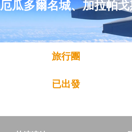
5天厄瓜多爾名城、加拉帕
旅行團
已出發