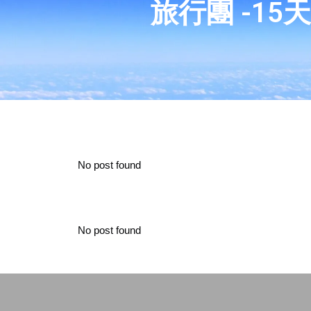
旅行團 -1
No post found
No post found