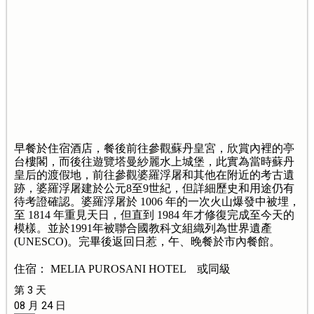
早餐於住宿酒店，餐後前往參觀蘇丹皇宮，欣賞內裡的亭
台樓閣，而後往遊覽塔曼紗麗水上城堡，此實為當時蘇丹
皇后的渡假地，前往參觀婆羅浮屠和其他在附近的考古遺
跡，婆羅浮屠建於公元8至9世紀，但詳細歷史和用途仍有
待考證確認。婆羅浮屠於 1006 年的一次火山爆發中被埋，
至 1814 年重見天日，但直到 1984 年才修復完成至今天的
模樣。並於1991年被聯合國教科文組織列為世界遺產
(UNESCO)。完畢後返回日惹，午、晚餐於市內餐館。
住宿： MELIA PUROSANI HOTEL 或同級
第 3 天
08 月 24 日