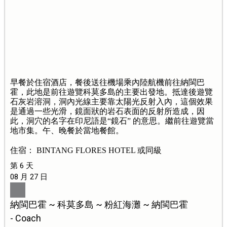
早餐於住宿酒店，餐後送往機場乘內陸航機前往納閩巴
霍，此地是前往遊覽科莫多島的主要出發地。抵達後遊覽
石灰岩溶洞，洞內光線主要靠太陽光反射入內，這個效果
是通過一些光滑，鏡面狀的岩石表面的反射所造成，因
此，洞穴的名字在印尼語是“鏡石” 的意思。繼前往遊覽當
地市集。午、晚餐於當地餐館。
住宿： BINTANG FLORES HOTEL 或同級
第 6 天
08 月 27 日
納閩巴霍 ~ 科莫多島 ~ 粉紅海灘 ~ 納閩巴霍
- Coach