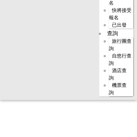
名
快將接受
報名
已出發
查詢
旅行團查
詢
自悠行查
詢
酒店查
詢
機票查
詢