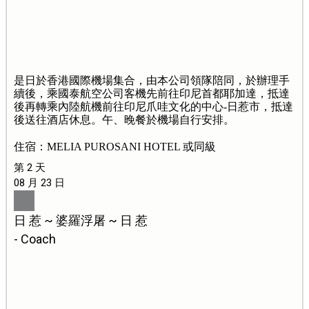
是日於香港國際機場集合，由本公司領隊陪同，於辦理手
續後，乘國泰航空公司客機先前往印尼首都耶加達，抵達
後再轉乘內陸航機前往印尼爪哇文化的中心-日惹市，抵達
後送往酒店休息。午、晚餐於機場自行安排。
住宿：MELIA PUROSANI HOTEL 或同級
第 2 天
08 月 23 日
日 惹 ~ 婆羅浮屠 ~ 日 惹
- Coach