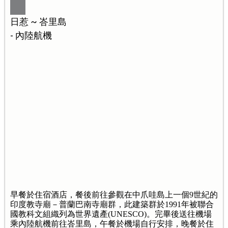
日惹 ~ 峇里島
- 內陸航機
早餐於住宿酒店，餐後前往參觀在中爪哇島上一個9世紀的
印度教寺廟－普蘭巴南寺廟群，此建築群於1991年被聯合
國教科文組織列為世界遺產(UNESCO)。完畢後送往機場
乘內陸航機前往峇里島，午餐於機場自行安排，晚餐於住