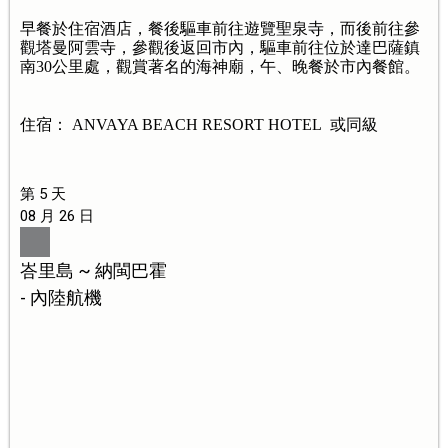
早餐於住宿酒店，餐後驅車前往遊覽聖泉寺，而後前往參
觀塔曼阿雲寺，參觀後返回市內，驅車前往位於達巴薩鎮
南30公里處，觀賞著名的海神廟，午、晚餐於市內餐館。
住宿： ANVAYA BEACH RESORT HOTEL 或同級
第 5 天
08 月 26 日
峇里島 ~ 納閩巴霍
- 內陸航機