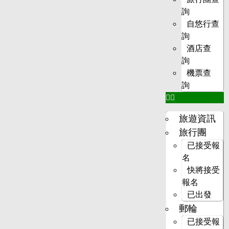
詢
自悠行查
詢
酒店查
詢
機票查
詢
旅遊資訊
旅行團
已接受報
名
快將接受
報名
已出發
郵輪
已接受報