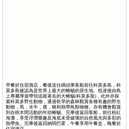
早餐於住宿酒店，餐後送往碼頭乘客船前往科莫多島，科
莫多島被認為是世界上最大的蜥蜴的原生地。抵達後由島
上專屬導遊帶領追蹤著名的大蜥蜴(科莫多龍)，此外亦探
索科莫多野生動物，通過乾旱的森林觀賞各種有趣的野生
動物，馬，水牛，鹿，豬和熱帶鳥類物種。亦有機會觀賞
到在樹木間活動的年幼蜥蜴。完畢後返回客船，前往粉紅
海灘，享受浮潛樂趣及海底未受破壞的自然風光與多彩的
熱帶魚。完畢後返回納閩巴霍，午餐享用午餐盒，晚餐於
住宿酒店。