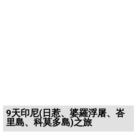
9天印尼(日惹、婆羅浮屠、峇
里島、科莫多島)之旅