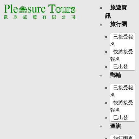
旅遊資
訊
旅行團
已接受報
名
快將接受
報名
已出發
郵輪
已接受報
名
快將接受
報名
已出發
查詢
旅行團查