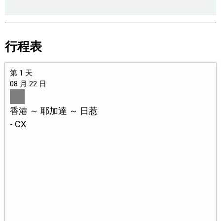
行程表
第 1 天
08 月 22 日
香港 ～ 耶加達 ～ 日惹
- CX