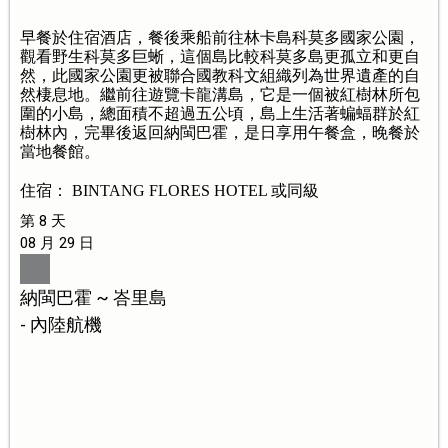
早餐於住宿酒店，餐後乘船前往林卡島科莫多國家公園，
觀看野生科莫多巨蜥，這個島比較科莫多島更孤立和更自
然，此國家公園更被聯合國教科文組織列為世界遺產的自
然棲息地。繼前往遊覽卡龍溝島，它是一個被紅樹林所包
圍的小島，總面積不超過五公頃，島上生活著蝙蝠群於紅
樹林內，完畢後返回納閩巴霍，是日享用午餐盒，晚餐於
當地餐館。
住宿： BINTANG FLORES HOTEL 或同級
第 8 天
08 月 29 日
納閩巴霍 ~ 峇里島
- 內陸航機