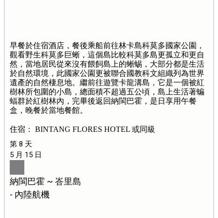
早餐於住宿酒店，餐後乘船前往林卡島科莫多國家公園，
觀看野生科莫多巨蜥，這個島比較科莫多島更孤立和更自
然，當地居民從來沒有餵飼島上的蜥蜴，大部分都是生活
於自然環境，此國家公園更被聯合國教科文組織列為世界
遺產的自然棲息地。繼前往遊覽卡龍溝島，它是一個被紅
樹林所包圍的小島，總面積不超過五公頃，島上生活著蝙
蝠群於紅樹林內，完畢後返回納閩巴霍，是日享用午餐
盒，晚餐於當地餐館。
住宿： BINTANG FLORES HOTEL 或同級
第 8 天
5 月 15 日
納閩巴霍 ~ 峇里島
- 內陸航機