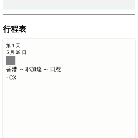
行程表
第 1 天
5 月 08 日
香港 ～ 耶加達 ～ 日惹
- CX