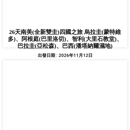
26天南美(全新雙圭)四國之旅 烏拉圭(蒙特維
多)、阿根庭(巴里洛切)、智利(大里石教堂)、
巴拉圭(亞松森)、巴西(潘塔納爾濕地)
出發日期 : 2026年11月12日