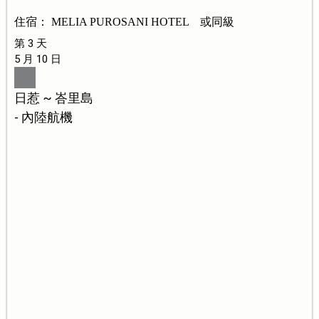
住宿： MELIA PUROSANI HOTEL 或同級
第 3 天
5 月 10 日
日惹 ~ 峇里島
- 內陸航機