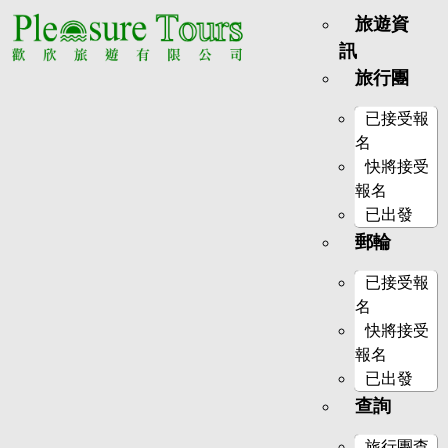
旅遊資
訊
旅行團
已接受報
名
快將接受
報名
已出發
郵輪
已接受報
名
快將接受
報名
已出發
查詢
旅行團查