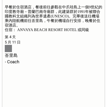
早餐於住宿酒店，餐後前往參觀在中爪哇島上一個9世紀的
印度教寺廟－普蘭巴南寺廟群，此建築群於1991年被聯合
國教科文組織列為世界遺產(UNESCO)。完畢後送往機場
乘內陸航機前往峇里島，午餐於機場自行安排，晚餐於住
宿酒店。
住宿： ANVAYA BEACH RESORT HOTEL 或同級
第 4 天
5 月 11 日
峇里島
- Coach