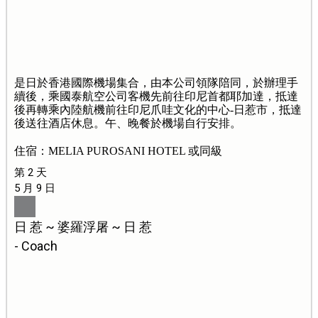
是日於香港國際機場集合，由本公司領隊陪同，於辦理手
續後，乘國泰航空公司客機先前往印尼首都耶加達，抵達
後再轉乘內陸航機前往印尼爪哇文化的中心-日惹市，抵達
後送往酒店休息。午、晚餐於機場自行安排。
住宿：MELIA PUROSANI HOTEL 或同級
第 2 天
5 月 9 日
日 惹 ~ 婆羅浮屠 ~ 日 惹
- Coach