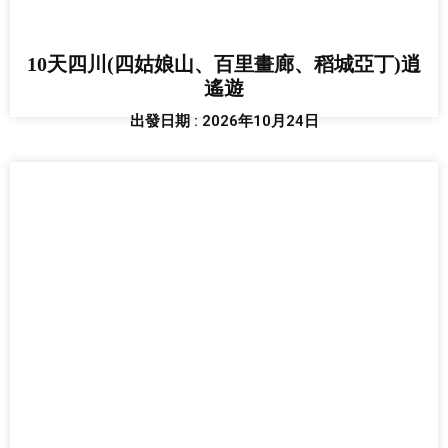
10天四川(四姑娘山、百里畫廊、稻城亞丁)逍
遙遊
出發日期 : 2026年10月24日