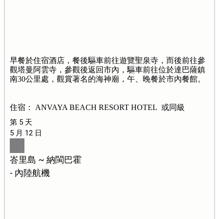
早餐於住宿酒店，餐後驅車前往遊覽聖泉寺，而後前往參
觀塔曼阿雲寺，參觀後返回市內，驅車前往位於達巴薩鎮
南30公里處，觀賞著名的海神廟，午、晚餐於市內餐館。
住宿： ANVAYA BEACH RESORT HOTEL 或同級
第 5 天
5 月 12 日
峇里島 ~ 納閩巴霍
- 內陸航機