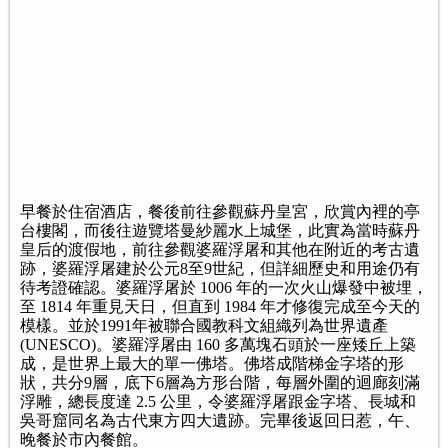
早餐於住宿酒店，餐後前往參觀蘇丹皇宮，欣賞內裡的亭
台樓閣，而後往遊覽塔曼紗麗水上城堡，此實為當時蘇丹
皇后的渡假地，前往參觀婆羅浮屠和其他在附近的考古遺
跡，婆羅浮屠建於公元8至9世紀，但詳細歷史和用途仍有
待考證確認。婆羅浮屠於 1006 年的一次火山爆發中被埋，
至 1814 年重見天日，但直到 1984 年才修復完成至今天的
模樣。並於1991年被聯合國教科文組織列為世界遺產
(UNESCO)。婆羅浮屠由 160 多萬塊石頭於一座矮丘上築
成，是世界上最大的單一佛塔。佛塔成階梯金字塔的形
狀，共分9層，底下6層為方形台階，每層外圍的迴廊刻滿
浮雕，總長度達 2.5 公里，令婆羅浮屠跟金字塔、長城和
吳哥窟同名為古代東方四大遺跡。完畢後返回日惹，午、
晚餐於市內餐館。