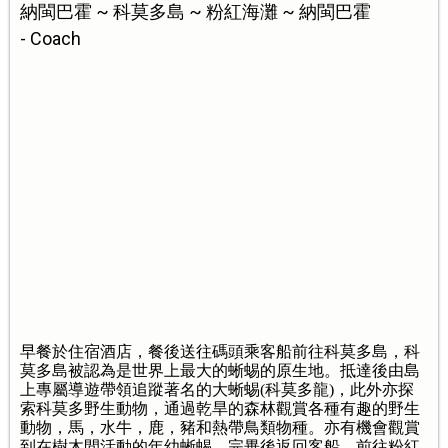
納閩巴霍 ~ 科莫多島 ~ 粉紅海灘 ~ 納閩巴霍
- Coach
早餐於住宿酒店，餐後送往碼頭乘客船前往科莫多島，科
莫多島被認為是世界上最大的蜥蜴的原生地。抵達後由島
上專屬導遊帶領追蹤著名的大蜥蜴(科莫多龍)，此外亦探
索科莫多野生動物，通過乾旱的森林觀賞各種有趣的野生
動物，馬，水牛，鹿，豬和熱帶鳥類物種。亦有機會觀賞
到在樹木間活動的年幼蜥蜴。完畢後返回客船，前往粉紅