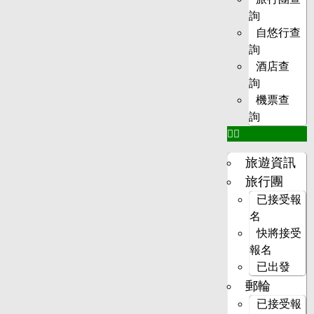
詢
自悠行查
詢
酒店查
詢
機票查
詢
旅遊資訊
旅行團
已接受報
名
快將接受
報名
已出發
郵輪
已接受報