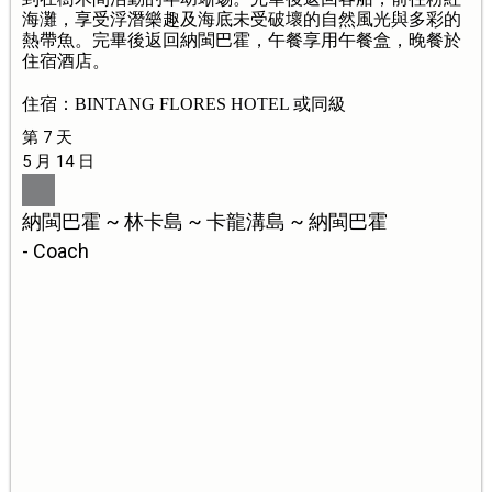
海灘，享受浮潛樂趣及海底未受破壞的自然風光與多彩的
熱帶魚。完畢後返回納閩巴霍，午餐享用午餐盒，晚餐於
住宿酒店。
住宿：BINTANG FLORES HOTEL 或同級
第 7 天
5 月 14 日
納閩巴霍 ~ 林卡島 ~ 卡龍溝島 ~ 納閩巴霍
- Coach