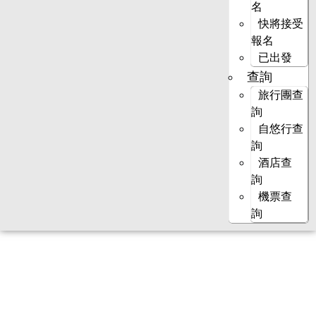
名
快將接受
報名
已出發
查詢
旅行團查
詢
自悠行查
詢
酒店查
詢
機票查
詢