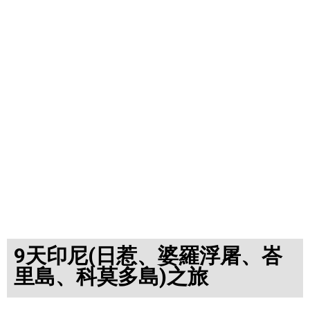
9天印尼(日惹、婆羅浮屠、峇
里島、科莫多島)之旅