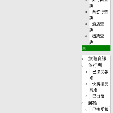
詢
自悠行查
詢
酒店查
詢
機票查
詢
旅遊資訊
旅行團
已接受報
名
快將接受
報名
已出發
郵輪
已接受報