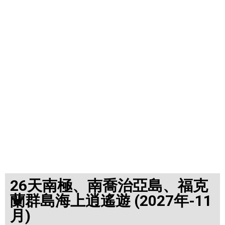
26天南極、南喬治亞島、福克
蘭群島海上逍遙遊 (2027年-11
月)