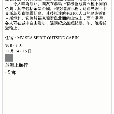
工，令人嘆為觀止。團友在群島上有機會觀賞五種不同的
企鵝，其中包括帝皇企鵝。稍後繼續行程，到達島嶼－卡
克斯島及森德爾斯島。其後抵達約有2100人口的島嶼首府
－斯坦利。它位於福克蘭群島北面的山坡上，面向港灣，
各人可在城中自由漫步，選購紀念品或郵票。午、晚餐於
遊輪上。
住宿：MV SEA SPIRIT OUTSIDE CABIN
第 8 - 9 天
11 月 14 - 15 日
於海上航行
- Ship