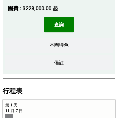
團費 :
$
228,000.00
起
查詢
本團特色
備註
行程表
第 1 天
11 月 7 日