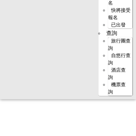
名
快將接受
報名
已出發
查詢
旅行團查
詢
自悠行查
詢
酒店查
詢
機票查
詢