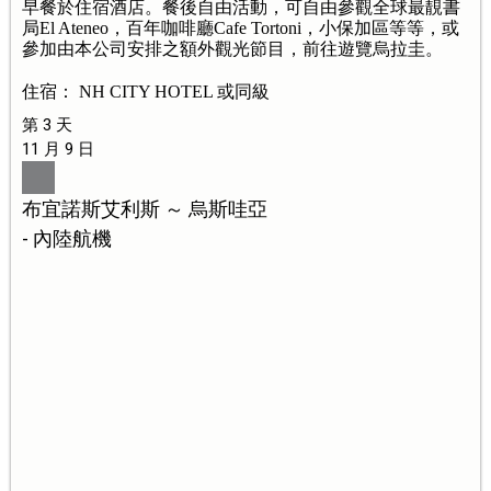
早餐於住宿酒店。餐後自由活動，可自由參觀全球最靚書
局El Ateneo，百年咖啡廳Cafe Tortoni，小保加區等等，或
參加由本公司安排之額外觀光節目，前往遊覽烏拉圭。
住宿： NH CITY HOTEL 或同級
第 3 天
11 月 9 日
布宜諾斯艾利斯 ～ 烏斯哇亞
- 內陸航機