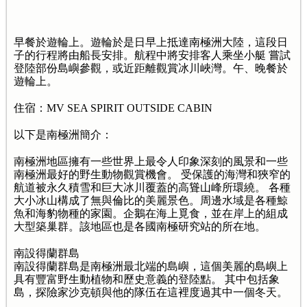
早餐於遊輪上。遊輪於是日早上抵達南極洲大陸，這段日
子的行程將由船長安排。航程中將安排客人乘坐小艇 嘗試
登陸部份島嶼參觀，或近距離觀賞冰川峽灣。午、晚餐於
遊輪上。
住宿：MV SEA SPIRIT OUTSIDE CABIN
以下是南極洲簡介：
南極洲地區擁有一些世界上最令人印象深刻的風景和一些
南極洲最好的野生動物觀賞機會。 受保護的海灣和狹窄的
航道被永久積雪和巨大冰川覆蓋的高聳山峰所環繞。 各種
大小冰山構成了無與倫比的美麗景色。周邊水域是各種鯨
魚和海豹物種的家園。企鵝在海上覓食，並在岸上的組成
大型築巢群。該地區也是各國南極研究站的所在地。
南設得蘭群島
南設得蘭群島是南極洲最北端的島嶼，這個美麗的島嶼上
具有豐富野生動植物和歷史意義的登陸點。 其中包括象
島，探險家沙克頓與他的隊伍在這裡度過其中一個冬天。