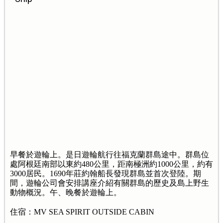
早餐於遊輪上。是日遊輪航行往福克蘭群島途中。群島位
處阿根廷南部以東約480公里，距南極洲約1000公里，約有
3000居民。1690年莊約翰船長發現群島並首次登陸。期
間，遊輪公司會安排講座介紹有關群島的歷史及島上野生
動物概況。午、晚餐於遊輪上。
住宿：MV SEA SPIRIT OUTSIDE CABIN