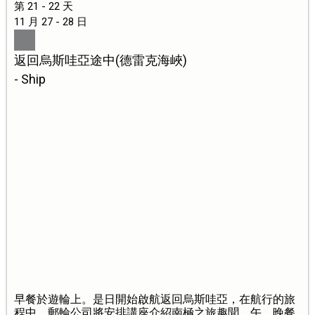
第 21 - 22 天
11 月 27 - 28 日
返回烏斯哇亞途中(德雷克海峽)
- Ship
早餐於遊輪上。是日開始啟航返回烏斯哇亞，在航行的旅
程中，郵輪公司將安排講座介紹南極之旅趣聞。午、晚餐