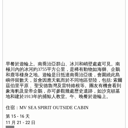
早餐於遊輪上。南喬治亞群山、冰川和峭壁處處可見。南
極川內的冰河約3755平方公里，是稀有動物如海獅、企鵝
和鹿等棲身之地。遊輪是日抵達南喬治亞後，會圍繞此島
嶼停留數天，並會因應天氣而於不同地區登陸，包括: 索爾
茲伯里平原 、聖安德魯灣及雷特維根等。團友有機會看到
象海豹及皇帝企鵝，亦可參觀幾處歷史遺跡，如沙克頓墓
地和建於1913年的捕鯨人教堂。午、晚餐於遊輪上。
住宿：MV SEA SPIRIT OUTSIDE CABIN
第 15 - 16 天
11 月 21 - 22 日