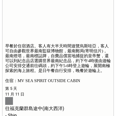
早餐於住宿酒店。客人有大半天時間遊覽烏斯哇亞，客人
可自由參觀世界最南監獄博物館，最南郵局(寄明信片)，
最南燈塔，最南標誌牌，自費品償當地捕捉的皇帝蟹，還
可以到紀念品店選購世界最南紀念品，約下午4時後由遊輪
公司安排交通前往碼頭，約下午5-6時登上遊輪，展開南極
探索的海上旅程。是日午餐自行安排，晚餐於遊輪上。
住宿：MV SEA SPIRIT OUTSIDE CABIN
第 5 天
11 月 11 日
往福克蘭群島途中(南大西洋)
- Ship