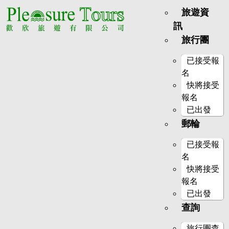
旅遊資
訊
旅行團
已接受報
名
快將接受
報名
已出發
郵輪
已接受報
名
快將接受
報名
已出發
查詢
旅行團查