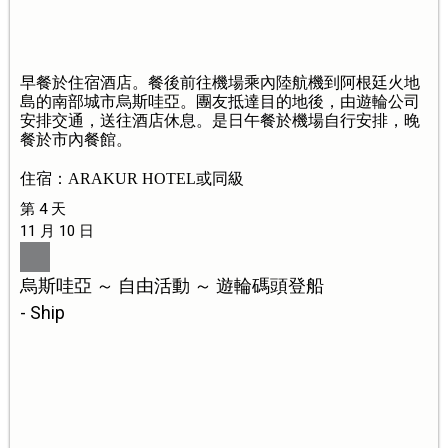
早餐於住宿酒店。餐後前往機場乘內陸航機到阿根廷火地
島的南部城市烏斯哇亞。團友抵達目的地後，由遊輪公司
安排交通，送往酒店休息。是日午餐於機場自行安排，晚
餐於市內餐館。
住宿：ARAKUR HOTEL或同級
第 4 天
11 月 10 日
烏斯哇亞 ～ 自由活動 ～ 遊輪碼頭登船
- Ship