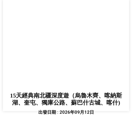
15天經典南北疆深度遊（烏魯木齊、喀納斯
湖、奎屯、獨庫公路、蘇巴什古城、喀什)
出發日期 : 2026年09月12日