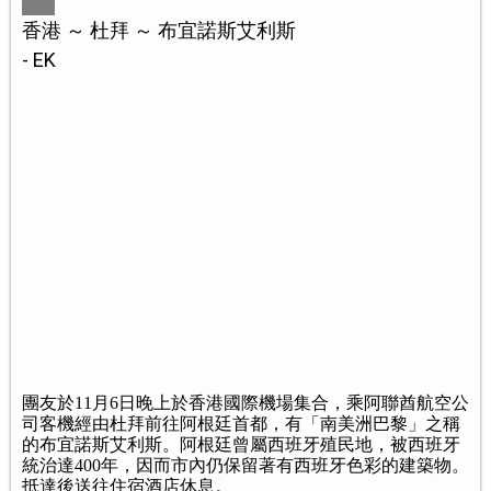
香港 ～ 杜拜 ～ 布宜諾斯艾利斯
- EK
團友於11月6日晚上於香港國際機場集合，乘阿聯酋航空公
司客機經由杜拜前往阿根廷首都，有「南美洲巴黎」之稱
的布宜諾斯艾利斯。阿根廷曾屬西班牙殖民地，被西班牙
統治達400年，因而市內仍保留著有西班牙色彩的建築物。
抵達後送往住宿酒店休息。