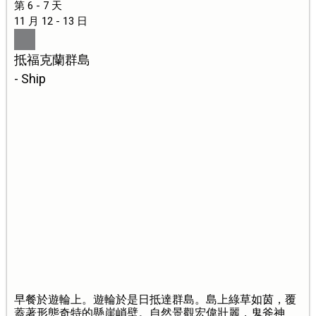
第 6 - 7 天
11 月 12 - 13 日
抵福克蘭群島
- Ship
早餐於遊輪上。遊輪於是日抵達群島。島上綠草如茵，覆
蓋著形態奇特的懸崖峭壁。自然景觀宏偉壯麗，鬼斧神