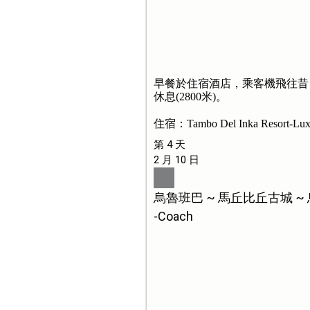
早餐於住宿酒店，乘客機飛往昔
休息(2800米)。
住宿：Tambo Del Inka Resort-Lux
第 4 天
2 月 10 日
烏魯班巴 ~ 馬丘比丘古城 ~
-Coach