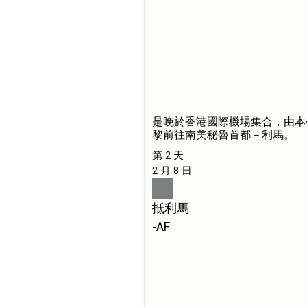
是晚於香港國際機場集合，由本
黎前往南美秘魯首都－利馬。
第 2 天
2 月 8 日
抵利馬
-AF