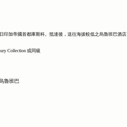
日印加帝國首都庫斯科。抵達後，送往海拔較低之烏魯班巴酒店
ury Collection 或同級
 烏魯班巴