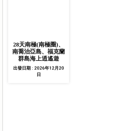
28天南極(南極圈)、
南喬治亞島、福克蘭
群島海上逍遙遊
出發日期 : 2026年12月20
日