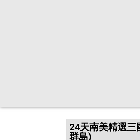
24天南美精選三
群島)