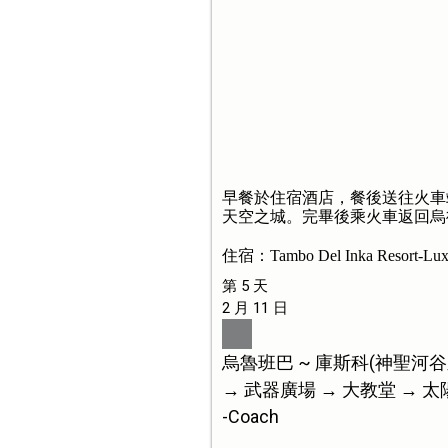
早餐於住宿酒店，餐後送往火車
天空之城。完畢後乘火車返回烏
住宿：Tambo Del Inka Resort-Lux
第 5 天
2 月 11 日
烏魯班巴 ~ 庫斯科(神聖河谷
→ 武器廣場 → 大教堂 → 
-Coach