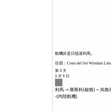
航機於是日抵達利馬。
住宿：Costa del Sol Wyndam Lim
第 3 天
2 月 9 日
利馬 -> 庫斯科(秘魯) ~ 烏
-(內陸航機)