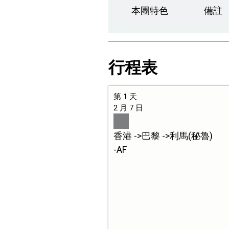
本團特色
備註
行程表
第 1 天
2 月 7 日
香港 ->巴黎 ->利馬(秘魯)
-AF