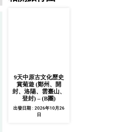
9天中原古文化歷史
賞菊遊 (鄭州、開
封、洛陽、雲臺山、
登封) – (B團)
出發日期 : 2026年10月26
日