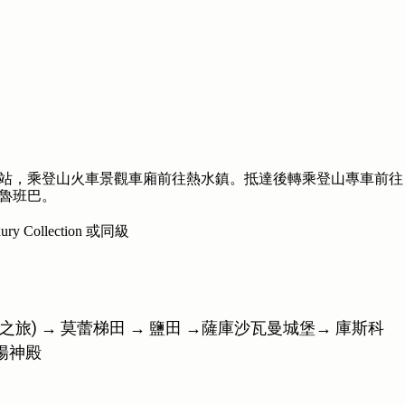
站，乘登山火車景觀車廂前往熱水鎮。抵達後轉乘登山專車前往
魯班巴。
ury Collection 或同級
之旅) → 莫蕾梯田 → 鹽田 →薩庫沙瓦曼城堡→ 庫斯科
太陽神殿