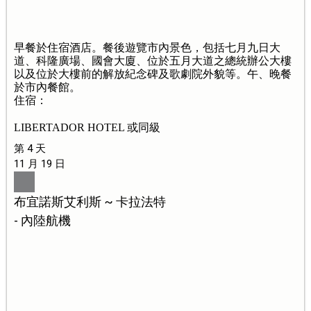
早餐於住宿酒店。餐後遊覽市內景色，包括七月九日大
道、科隆廣場、國會大廈、位於五月大道之總統辦公大樓
以及位於大樓前的解放紀念碑及歌劇院外貌等。午、晚餐
於市內餐館。
住宿：
LIBERTADOR HOTEL 或同級
第 4 天
11 月 19 日
布宜諾斯艾利斯 ~ 卡拉法特
- 內陸航機