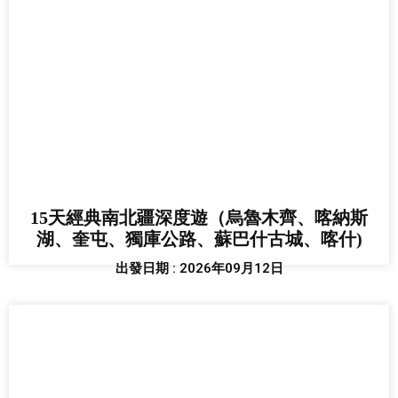
15天經典南北疆深度遊（烏魯木齊、喀納斯
湖、奎屯、獨庫公路、蘇巴什古城、喀什)
出發日期 : 2026年09月12日