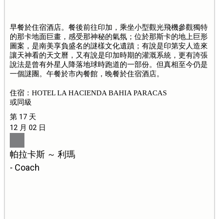
早餐於住宿酒店。餐後前往印加，乘坐小型觀光飛機參觀獨特
的那卡地面巨畫，感受那神秘的氣氛；位於那斯卡的地上巨形
圖案，是南美享負盛名的謎樣文化遺蹟；有說是印第安人造來
讓天神看的天文曆，又有說是印加時期的灌溉系統，更有誇張
說法是曾有外星人降落地球時跑道的一部份。但真相至今仍是
一個謎團。午餐於市內餐館，晚餐於住宿酒店。
住宿：HOTEL LA HACIENDA BAHIA PARACAS
或同級
第 17 天
12 月 02 日
帕拉卡斯 ～ 利瑪
- Coach