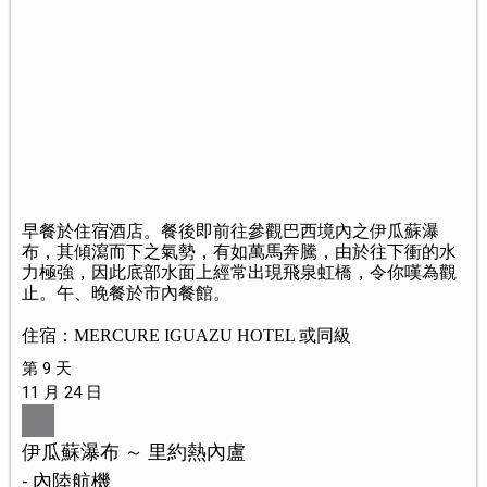
早餐於住宿酒店。餐後即前往參觀巴西境內之伊瓜蘇瀑
布，其傾瀉而下之氣勢，有如萬馬奔騰，由於往下衝的水
力極強，因此底部水面上經常出現飛泉虹橋，令你嘆為觀
止。午、晚餐於市內餐館。
住宿：MERCURE IGUAZU HOTEL 或同級
第 9 天
11 月 24 日
伊瓜蘇瀑布 ～ 里約熱內盧
- 內陸航機