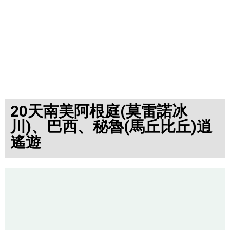
20天南美阿根庭(莫雷諾冰
川)、巴西、秘魯(馬丘比丘)逍
遙遊