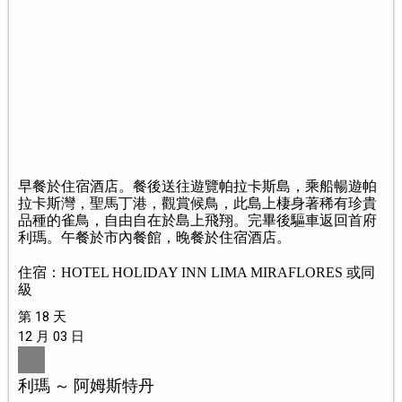
早餐於住宿酒店。餐後送往遊覽帕拉卡斯島，乘船暢遊帕
拉卡斯灣，聖馬丁港，觀賞候鳥，此島上棲身著稀有珍貴
品種的雀鳥，自由自在於島上飛翔。完畢後驅車返回首府
利瑪。午餐於市內餐館，晚餐於住宿酒店。
住宿：HOTEL HOLIDAY INN LIMA MIRAFLORES 或同
級
第 18 天
12 月 03 日
利瑪 ～ 阿姆斯特丹