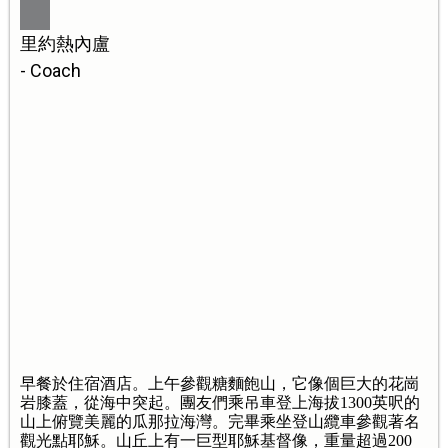
里約熱內盧
- Coach
早餐於住宿酒店。上午參觀糖麵飽山，它像個巨大的花崗
岩膝蓋，從海中突起。團友們乘吊車登上海拔1300英呎的
山上俯覽美麗的瓜那拉海灣。完畢乘坐登山纜車參觀著名
觀光點耶穌。山丘上有一巨型耶穌基督像，重量超過200