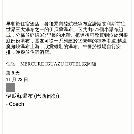
早餐於住宿酒店。餐後乘內陸航機經布宜諾斯艾利斯前往
世界三大瀑布之一的伊瓜蘇瀑布。它共由275個小瀑布組
成，分佈於延綿3公里長的水灣。抵達後可欣賞到位於阿根
庭部份瀑布，團友可從一系列建於1988年的狹窄甬道,越過
魔鬼峽瀑布上游，欣賞雄壯的瀑布。午餐於機場自行安
排，晚餐於住宿酒店。
住宿：MERCURE IGUAZU HOTEL 或同級
第 8 天
11 月 23 日
伊瓜蘇瀑布 (巴西部份)
- Coach