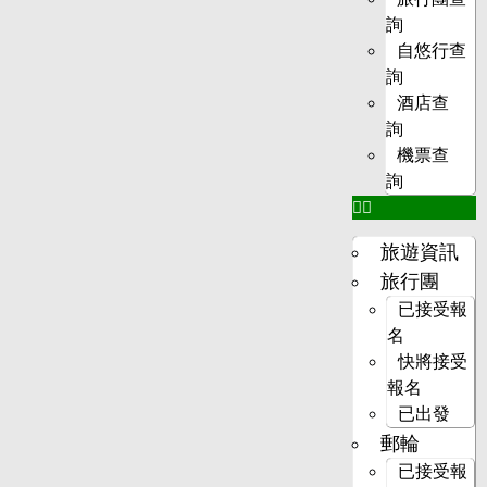
詢
自悠行查
詢
酒店查
詢
機票查
詢
旅遊資訊
旅行團
已接受報
名
快將接受
報名
已出發
郵輪
已接受報