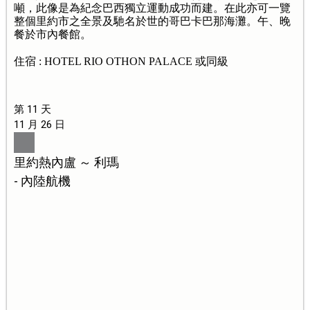
噸，此像是為紀念巴西獨立運動成功而建。在此亦可一覽
整個里約市之全景及馳名於世的哥巴卡巴那海灘。午、晚
餐於市內餐館。
住宿 : HOTEL RIO OTHON PALACE 或同級
第 11 天
11 月 26 日
里約熱內盧 ～ 利瑪
- 內陸航機