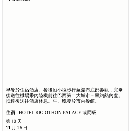
早餐於住宿酒店。餐後沿小徑步行至瀑布底部參觀，完畢
後送往機場乘內陸機前往巴西第二大城市－里約熱內盧。
抵達後送往酒店休息。午、晚餐於市內餐館。
住宿 : HOTEL RIO OTHON PALACE 或同級
第 10 天
11 月 25 日