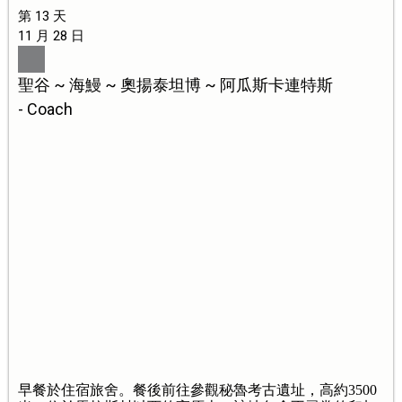
第 13 天
11 月 28 日
聖谷 ~ 海鰻 ~ 奧揚泰坦博 ~ 阿瓜斯卡連特斯
- Coach
早餐於住宿旅舍。餐後前往參觀秘魯考古遺址，高約3500