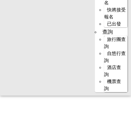
名
快將接受
報名
已出發
查詢
旅行團查
詢
自悠行查
詢
酒店查
詢
機票查
詢