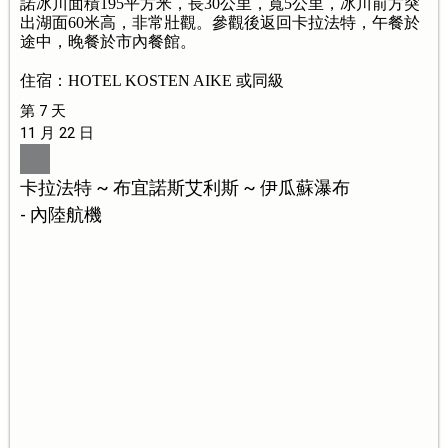
諾冰川面積195平方米，長30公里，寬5公里，冰川前方突
出湖面60米高，非常壯觀。參觀後返回卡拉法特，午餐於
途中，晚餐於市內餐館。
住宿：HOTEL KOSTEN AIKE 或同級
第 7 天
11 月 22 日
卡拉法特 ~ 布宜諾斯艾利斯 ~ 伊瓜蘇瀑布
- 內陸航機