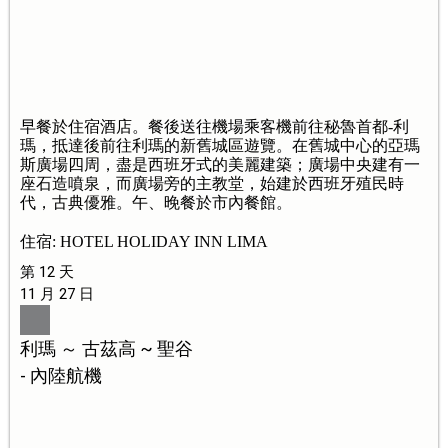
早餐於住宿酒店。餐後送往機場乘客機前往秘魯首都-利
瑪，抵達後前往利瑪的新舊城區遊覽。在舊城中心的亞瑪
斯廣場四周，盡是西班牙式的美麗建築；廣場中央建有一
座石造噴泉，而廣場旁的主教堂，始建於西班牙殖民時
代，古典優雅。午、晚餐於市內餐館。
住宿: HOTEL HOLIDAY INN LIMA
第 12 天
11 月 27 日
利瑪 ～ 古茲高 ~ 聖谷
- 內陸航機