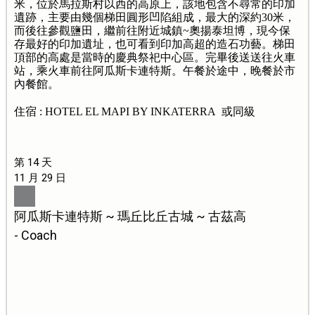
米，位於馬拉斯村以西的高原上，該地包含不尋常的印加
遺跡，主要由幾個梯田圓形凹陷組成，最大的深約30米，
而後往參觀鹽田，繼前往附近城鎮~奧揚泰坦博，現今保
存最好的印加遺址，也可看到印加高超的造石功藝。梯田
頂部的高處是當時的慶典祭祀中心區。完畢後送送往火車
站，乘火車前往阿瓜斯卡連特斯。午餐於途中，晚餐於市
內餐館。
住宿 : HOTEL EL MAPI BY INKATERRA 或同級
第 14 天
11 月 29 日
阿瓜斯卡連特斯 ~ 瑪丘比丘古城 ~ 古茲高
- Coach