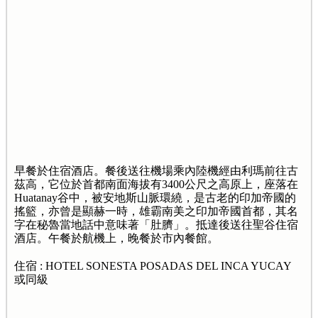
早餐於住宿酒店。餐後送往機場乘內陸機經由利瑪前往古
茲高，它位於首都南面海拔有3400公尺之高原上，座落在
Huatanay谷中，被安地斯山脈環繞，是古老的印加帝國的
搖籃，亦曾是顯赫一時，雄霸南美之印加帝國首都，其名
字在秘魯當地話中意味著「肚臍」。抵達後送往聖谷住宿
酒店。午餐於航機上，晚餐於市內餐館。
住宿 : HOTEL SONESTA POSADAS DEL INCA YUCAY
或同級