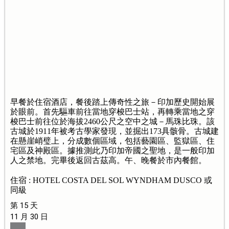
早餐於住宿酒店，餐後踏上傳奇性之旅－印加歷史開始展
於眼前。首先驅車前往當地穿梭巴士站，再轉乘當地之穿
梭巴士前往位於海拔2460公尺之空中之城－馬珠比珠。該
古城於1911年被考古學家發現，並掘出173具骸骨。古城建
在懸崖峭璧上，分成數個區域，包括藝園區、監獄區、住
宅區及神殿區。據推測此乃印加帝國之聖地，是一般印加
人之禁地。完畢後返回古茲高。午、晚餐於市內餐館。
住宿 : HOTEL COSTA DEL SOL WYNDHAM DUSCO 或
同級
第 15 天
11 月 30 日