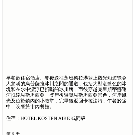
早餐於住宿酒店。餐後送往蓬班德拉港登上觀光船遊覽令
人驚嘆的烏普薩拉冰川之間的通道，包括大型湛藍色的冰
塊和在水中漂浮已折斷的冰川塊，而後穿越克里斯蒂娜運
河抵達埃斯坦西亞，登岸後遊覽埃斯坦西亞景色，河岸風
光及位於鎮內的小教堂，完畢後返回卡拉法特，午餐於途
中、晚餐於市內餐館。
住宿：HOTEL KOSTEN AIKE 或同級
第 6 天