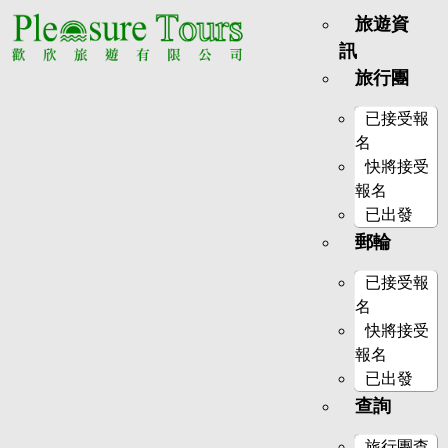
旅遊資
訊
旅行團
已接受報
名
快將接受
報名
已出發
郵輪
已接受報
名
快將接受
報名
已出發
查詢
旅行團查