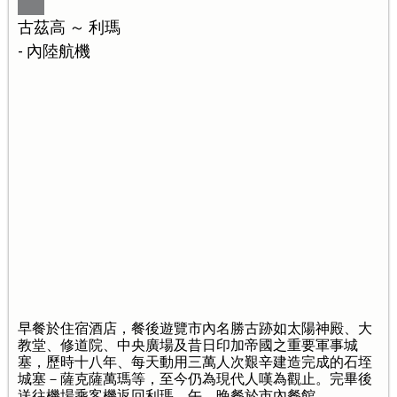
古茲高 ～ 利瑪
- 內陸航機
早餐於住宿酒店，餐後遊覽市內名勝古跡如太陽神殿、大
教堂、修道院、中央廣場及昔日印加帝國之重要軍事城
塞，歷時十八年、每天動用三萬人次艱辛建造完成的石垤
城塞－薩克薩萬瑪等，至今仍為現代人嘆為觀止。完畢後
送往機場乘客機返回利瑪。午、晚餐於市內餐館。