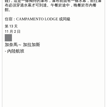
鐘)，這是一條獨特的瀑布，瀑布前面有一條水幕，前往瀑
布必須穿過水幕才可到達。午餐於途中，晚餐於市內餐
館。
住宿：CAMPAMENTO LODGE 或同級
第 13 天
11 月 2 日
加奈馬～ 加拉加斯
- 內陸航班