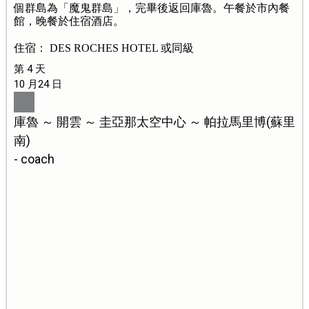
個群島為「魔鬼群島」，完畢後返回庫魯。午餐於市內餐
館，晚餐於住宿酒店。
住宿： DES ROCHES HOTEL 或同級
第 4 天
10 月24 日
庫魯 ～ 開雲 ～ 圭亞那太空中心 ～ 帕拉馬里博(蘇里
南)
- coach