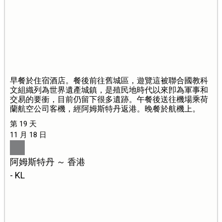
早餐於住宿酒店。餐後前往舊城區，遊覽這被聯合國教科
文組織列為世界遺產城鎮，是殖民地時代以來卽為軍事和
交易的要衝，目前仍留下很多遺跡。午餐後送往機場乘荷
蘭航空公司客機，經阿姆斯特丹返港。晚餐於航機上。
第 19 天
11 月 18 日
阿姆斯特丹 ～ 香港
- KL