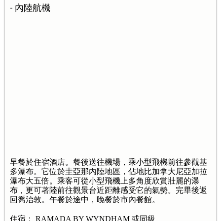
- 內陸航機
早餐於住宿酒店。餐後送往機場，乘小型飛機前往參觀基
多瀑布。它位於圭亞那內陸地區，佔地比加拿大尼亞加拉
瀑布大五倍。乘客可從小型飛機上多角度欣賞壯麗的瀑
布，更可著陸前往觀景台近距離感受它的氣勢。完畢後返
回喬治敦。午餐於途中，晚餐於市內餐館。
住宿： RAMADA BY WYNDHAM 或同級