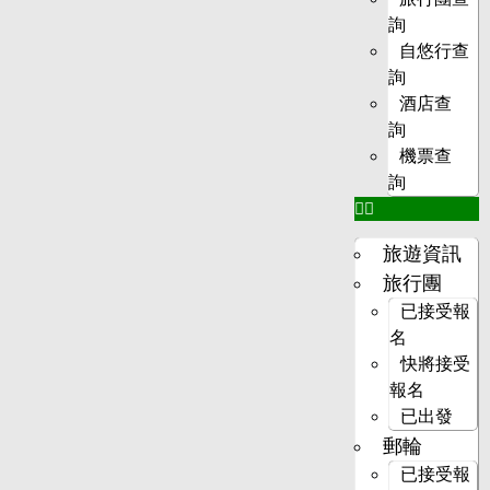
詢
自悠行查
詢
酒店查
詢
機票查
詢
旅遊資訊
旅行團
已接受報
名
快將接受
報名
已出發
郵輪
已接受報