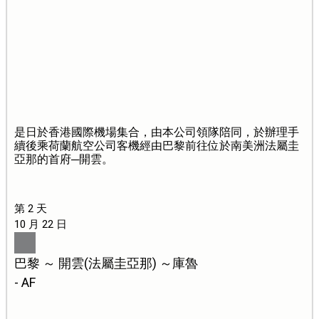
是日於香港國際機場集合，由本公司領隊陪同，於辦理手
續後乘荷蘭航空公司客機經由巴黎前往位於南美洲法屬圭
亞那的首府─開雲。
第 2 天
10 月 22 日
巴黎 ～ 開雲(法屬圭亞那) ～庫魯
- AF