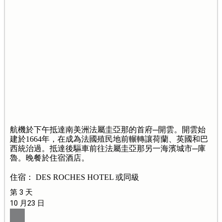
航機於下午抵達南美洲法屬圭亞那的首府─開雲。開雲始
建於1664年，在成為法國殖民地前輾轉讓荷蘭、英國和巴
西統治過。抵達後驅車前往法屬圭亞那另一海濱城市─庫
魯。晚餐於住宿酒店。
住宿： DES ROCHES HOTEL 或同級
第 3 天
10 月23 日