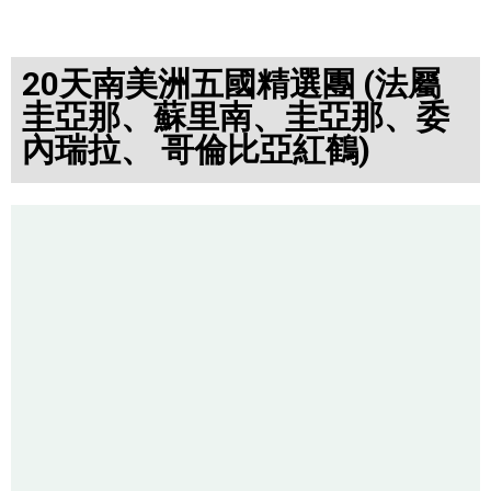
20天南美洲五國精選團 (法屬
圭亞那、蘇里南、圭亞那、委
內瑞拉、 哥倫比亞紅鶴)