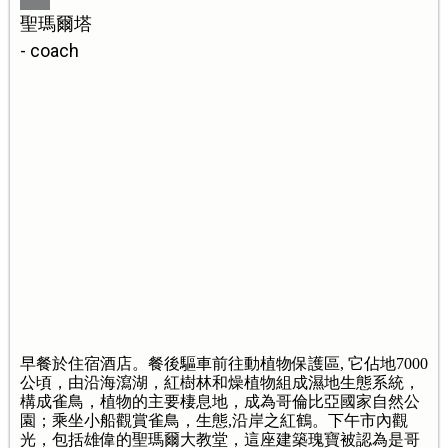
聖瑪爾塔
- coach
早餐於住宿酒店。餐後驅車前往動植物保護區, 它佔地7000
公頃，由沿海瀉湖，紅樹林和燥植物組成濕地生態系統，
構成雀鳥，植物的主要棲息地，成為哥倫比亞國家自然公
園；乘坐小船觀賞雀鳥，生態,沿岸之紅鶴。下午市內觀
光，包括雄偉的聖瑪爾大教堂，這座建築瑰寶被認為是哥