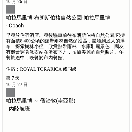
10 月 26 日
帕拉馬里博-布朗斯伯格自然公園-帕拉馬里博
- Coach
早餐於住宿酒店。餐後驅車前往布朗斯伯格自然公園,它擁
有面積8,400公頃的熱帶雨林自然保護區，體驗到迷人的瀑
布，探索樹林小徑，欣賞熱帶雨林，水庫壯麗景色；團友
有機會穿著泳衣站在瀑布下方，拍攝美麗的自然照片。午
餐於途中，晚餐於市內餐館。
住宿：ROYAL TORARICA 或同級
第 7 天
10 月 27 日
帕拉馬里博 ～ 喬治敦(圭亞那)
- 內陸航班