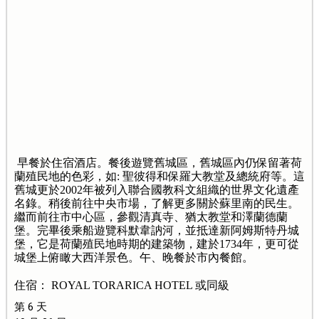
早餐於住宿酒店。餐後遊覽舊城區，舊城區內仍保留著荷
蘭殖民地的色彩，如: 聖彼得和保羅大教堂及總統府等。這
舊城更於2002年被列入聯合國教科文組織的世界文化遺產
名錄。稍後前往中央市場，了解更多關於蘇里南的民生。
繼而前往市中心區，參觀清真寺、猶太教堂和澤蘭德蘭
堡。完畢後乘船遊覽科默韋訥河，並抵達新阿姆斯特丹城
堡，它是荷蘭殖民地時期的建築物，建於1734年，更可從
城堡上俯瞰大西洋景色。午、晚餐於市內餐館。
住宿： ROYAL TORARICA HOTEL 或同級
第 6 天