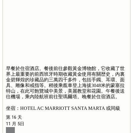
早餐於住宿酒店。餐後前往參觀黃金博物館，它收藏了世
界上最重要的前西班牙時期收藏黃金使用有關歴史，內裏
金碧輝煌的珍藏品約三萬四千多件，包括手鐲、耳環、面
具、雕像和戒指等。稍後乘䌫車登上海拔3048米的蒙塞拉
特山，在此可飽覽城中美景，美麗教堂和花園。午餐後送
往機場，乘內陸航班前往聖瑪爾塔。晚餐於住宿酒店。
坐宿：HOTEL AC MARRIOTT SANTA MARTA 或同級
第 16 天
11 月 5日