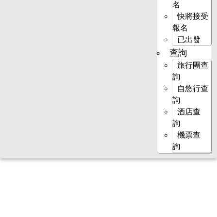
名
快將接受
報名
已出發
查詢
旅行團查
詢
自悠行查
詢
酒店查
詢
機票查
詢