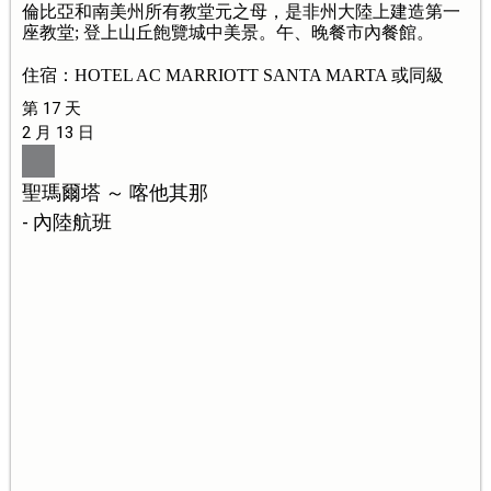
倫比亞和南美州所有教堂元之母，是非州大陸上建造第一
座教堂; 登上山丘飽覽城中美景。午、晚餐市內餐館。
住宿：HOTEL AC MARRIOTT SANTA MARTA 或同級
第 17 天
2 月 13 日
聖瑪爾塔 ～ 喀他其那
- 內陸航班