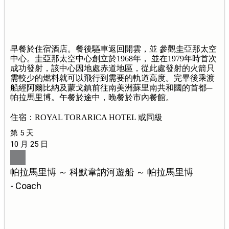
早餐於住宿酒店。餐後驅車返回開雲，並 參觀圭亞那太空
中心。圭亞那太空中心創立於1968年， 並在1979年時首次
成功發射，該中心因地處赤道地區，從此處發射的火箭只
需較少的燃料就可以飛行到需要的軌道高度。完畢後乘渡
船經阿爾比納及蒙戈鎮前往南美洲蘇里南共和國的首都─
帕拉馬里博。午餐於途中，晚餐於市內餐館。
住宿：ROYAL TORARICA HOTEL 或同級
第 5 天
10 月 25 日
帕拉馬里博 ～ 科默韋訥河遊船 ～ 帕拉馬里博
- Coach