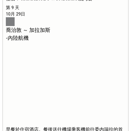
第 9 天
10月 29日
喬治敦 ～ 加拉加斯
-內陸航機
早餐於住宿酒店。餐後送往機場乘客機前往委內瑞拉的首