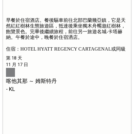
早餐於住宿酒店。餐後驅車前往北部巴蘭幾亞鎮，它是天
然紅紅樹林生態旅遊區，抵達後乘坐獨木舟𣈱遊紅樹林，
飽覽景色。完畢後繼續旅程，前往另一旅遊名城-卡塔赫
納。午餐於途中，晚餐於住宿洒店。
住宿：HOTEL HYATT REGENCY CARTAGENAL或同級
第 18 天
11 月 17 日
喀他其那 ～ 姆斯特丹
- KL