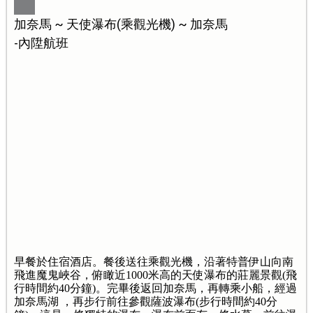
加奈馬 ~ 天使瀑布(乘觀光機) ~ 加奈馬
-內陞航班
早餐於住宿酒店。餐後送往乘觀光機，沿著特普伊山向南
飛進魔鬼峽谷，俯瞰近1000米高的天使瀑布的莊麗景觀(飛
行時間約40分鐘)。完畢後返回加奈馬，再轉乘小船，經過
加奈馬湖 ，再步行前往參觀薩波瀑布(步行時間約40分