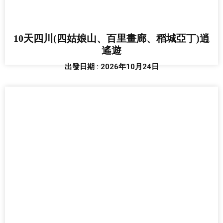
10天四川(四姑娘山、百里畫廊、稻城亞丁)逍
遙遊
出發日期 : 2026年10月24日