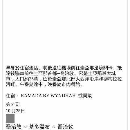
早餐於住宿酒店。餐後送往機場前往圭亞那邊境關卡。抵
達後驅車前往圭亞那首都─喬治敦。它是圭亞那最大城
市，人口約25萬，位於圭亞那北部大西洋沿岸和德梅拉拉
河畔。午餐於途中，晚餐於市內餐館。
住宿： RAMADA BY WYNDHAH 或同級
第 8 天
10 月28日
喬治敦 ～ 基多瀑布 ～ 喬治敦