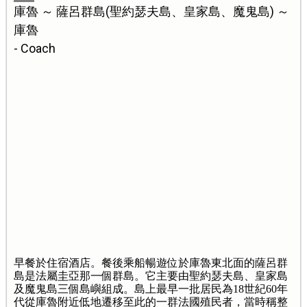
庫魯 ～ 薩呂群島(聖約瑟夫島、皇家島、魔鬼島) ～
庫魯
- Coach
早餐於住宿酒店。餐後乘船暢遊位於庫魯東北面的薩呂群
島是法屬圭亞那一個群島。它主要由聖約瑟夫島、皇家島
及魔鬼島三個島嶼組成。島上最早一批居民為18世紀60年
代從庫魯附近低地遷移至此的一群法國殖民者，當時稱整