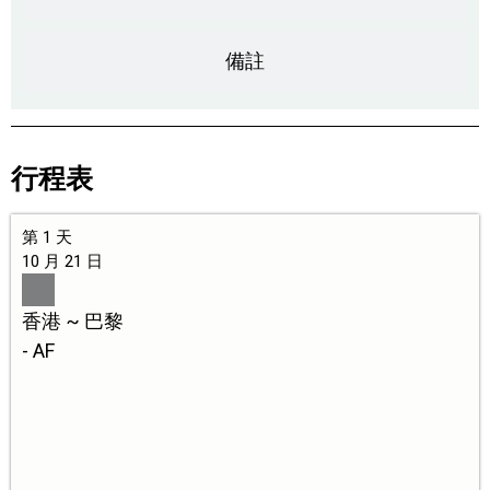
備註
行程表
第 1 天
10 月 21 日
香港 ~ 巴黎
- AF