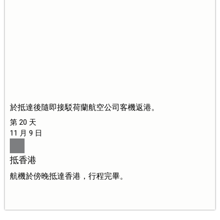
於抵達後隨即接駁荷蘭航空公司客機返港。
第 20 天
11 月 9 日
抵香港
航機於傍晚抵達香港，行程完畢。