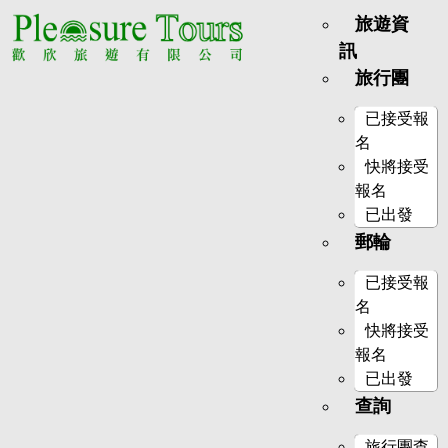
旅遊資
訊
旅行團
已接受報
名
快將接受
報名
已出發
郵輪
已接受報
名
快將接受
報名
已出發
查詢
旅行團查