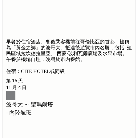
早餐於住宿酒店。餐後乘客機前往哥倫比亞的首都－被稱
為「黃金之鄉」的波哥大。抵達後遊覽市內名勝，包括: 殖
民區域拉坎德拉里亞、 西蒙·玻利瓦爾廣場及水果市場。
午餐於機場自理，晚餐於市內餐館。
住宿：CITE HOTEL或同級
第 15 天
11 月 4 日
波哥大 ～ 聖瑪爾塔
- 內陸航班