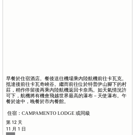
早餐於住宿酒店。餐後送往機場乘內陸航機前往卡瓦克。
抵達後前往卡瓦奇峽谷。繼而前往位於特普伊山腳下的村
莊，稍作停留後再乘內陸航機返回卡奈馬。如天氣情況許
可下，航機將有機會飛越世界最高的瀑布－天使瀑布。午
餐於途中，晚餐於市內餐館。
住宿：CAMPAMENTO LODGE 或同級
第 12 天
11 月 1 日