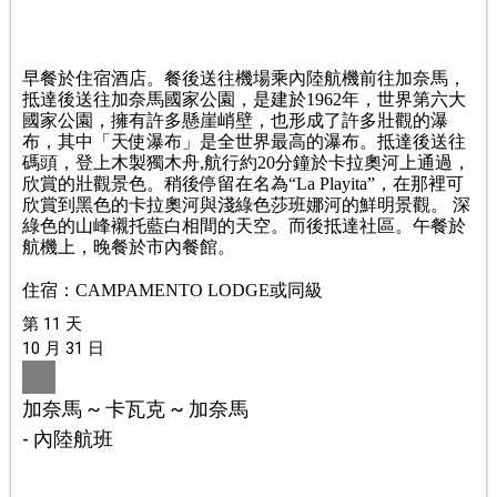
早餐於住宿酒店。餐後送往機場乘內陸航機前往加奈馬，
抵達後送往加奈馬國家公園，是建於1962年，世界第六大
國家公園，擁有許多懸崖峭壁，也形成了許多壯觀的瀑
布，其中「天使瀑布」是全世界最高的瀑布。抵達後送往
碼頭，登上木製獨木舟,航行約20分鐘於卡拉奧河上通過，
欣賞的壯觀景色。稍後停留在名為“La Playita”，在那裡可
欣賞到黑色的卡拉奧河與淺綠色莎班娜河的鮮明景觀。 深
綠色的山峰襯托藍白相間的天空。而後抵達社區。午餐於
航機上，晚餐於市內餐館。
住宿：CAMPAMENTO LODGE或同級
第 11 天
10 月 31 日
加奈馬 ~ 卡瓦克 ~ 加奈馬
- 內陸航班