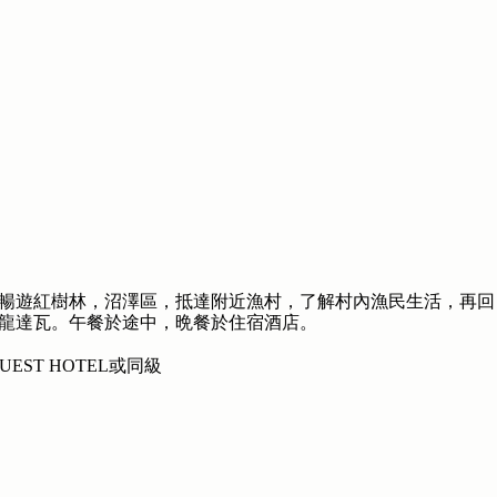
暢遊紅樹林，沼澤區，抵達附近漁村，了解村內漁民生活，再回
龍達瓦。午餐於途中，晩餐於住宿酒店。
OUEST HOTEL或同級