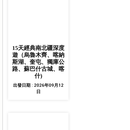
15天經典南北疆深度
遊（烏魯木齊、喀納
斯湖、奎屯、獨庫公
路、蘇巴什古城、喀
什)
出發日期 : 2026年09月12
日