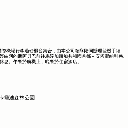
港國際機場行李過磅櫃台集合，由本公司領隊陪同辦理登機手續
經由阿的斯阿貝巴前往馬達加斯加共和國首都－安塔娜納利弗。
休息。午餐於航機上，晚餐於住宿酒店。
~ 卡靈迪森林公園