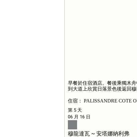
早餐於住宿酒店。餐後乘獨木舟
到大道上欣賞日落景色後返回穆
住宿： PALISSANDRE COTE 
第 5 天
06 月 16 日
穆龍達瓦 ~ 安塔娜納利弗