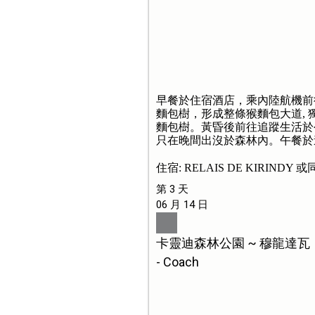
早餐於住宿酒店，乘內陸航機前
麵包樹，形成整條猴麵包大道,
麵包樹。黃昏後前往追蹤生活於
只在晚間出沒於森林內。午餐於
住宿: RELAIS DE KIRINDY 
第 3 天
06 月 14 日
卡靈迪森林公園 ~ 穆龍達瓦
- Coach