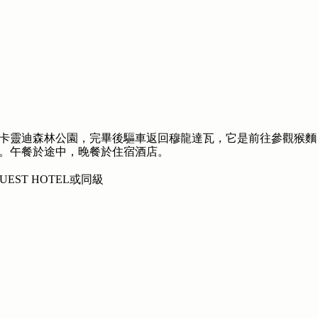
卡靈迪森林公園，完畢後驅車返回穆龍達瓦，它是前往參觀猴麵
。午餐於途中，晚餐於住宿酒店。
OUEST HOTEL或同級