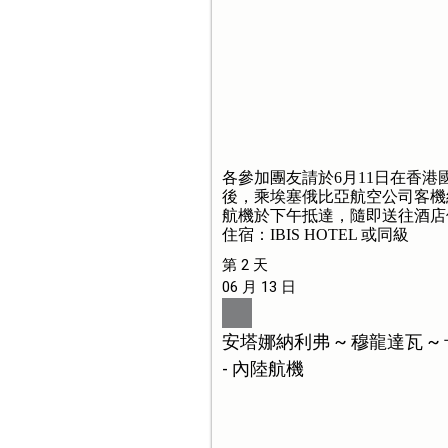
各參加團友請於6月11日在香
後，乘埃塞俄比亞航空公司客機
航機於下午抵達，隨即送往酒店
住宿：IBIS HOTEL 或同級
第 2 天
06 月 13 日
安塔娜納利弗 ~ 穆龍達瓦 
- 內陸航機