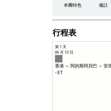
本團特色
備註
行程表
第 1 天
06 月 12 日
香港 ～ 阿的斯阿貝巴 ～ 
- ET