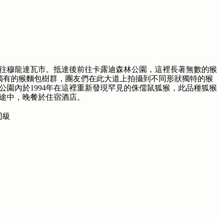
往穆龍達瓦市。抵達後前往卡露迪森林公園，這裡長著無數的猴
 獨有的猴麵包樹群，團友們在此大道上拍攝到不同形狀獨特的猴
公園內於1994年在這裡重新發現罕見的侏儒鼠狐猴，此品種狐猴
途中，晚餐於住宿酒店。
或同級