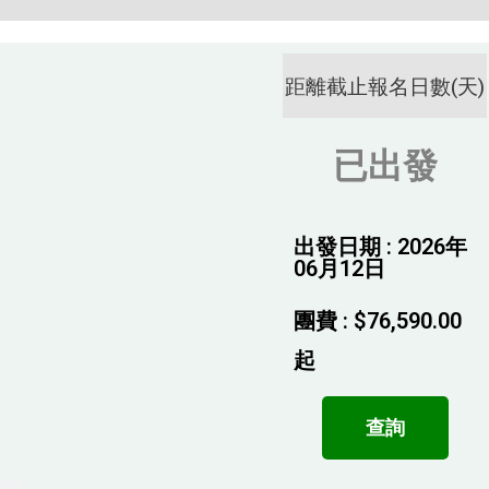
距離截止報名日數(天)
已出發
出發日期 : 2026年
06月12日
團費 :
$
76,590.00
起
查詢