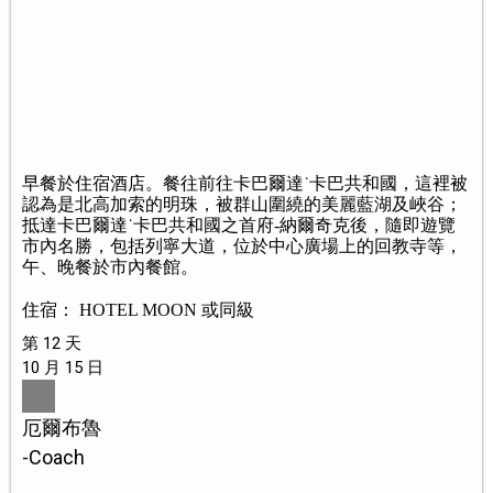
早餐於住宿酒店。餐往前往卡巴爾達˙卡巴共和國，這裡被
認為是北高加索的明珠，被群山圍繞的美麗藍湖及峽谷；
抵達卡巴爾達˙卡巴共和國之首府-納爾奇克後，隨即遊覽
市內名勝，包括列寧大道，位於中心廣場上的回教寺等，
午、晚餐於市內餐館。
住宿： HOTEL MOON 或同級
第 12 天
10 月 15 日
厄爾布魯
-Coach