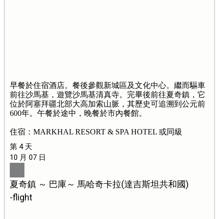
早餐於住宿酒店。餐後參觀新城區及文化中心。繼而驅車
前往沙馬基，遊覽沙馬基清真寺。完畢後前往夏奇鎮，它
位於阿塞拜疆北部大高加索山脈，其歷史可追溯到公元前
600年。午餐於途中，晚餐於市內餐館。
住宿：MARKHAL RESORT & SPA HOTEL 或同級
第 4 天
10 月 07 日
夏奇鎮 ～ 巴庫～ 馬哈奇卡拉(達吉斯坦共和國)
-flight