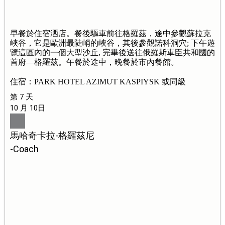
早餐於住宿洒店。餐後驅車前往格羅茲，途中參觀蘇拉克
峽谷，它是歐洲最陡峭的峽谷，其後參觀諾科洞穴; 下午遊
覽這區內的一個大型沙丘, 完畢後送往俄羅斯車臣共和國的
首府—格羅茲。午餐於途中，晚餐於市內餐館。
住宿：PARK HOTEL AZIMUT KASPIYSK 或同級
第 7 天
10 月 10日
馬哈奇卡拉-格羅茲尼
-Coach