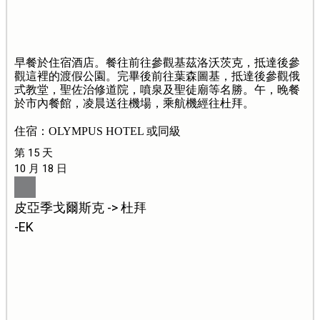
早餐於住宿酒店。餐往前往參觀基茲洛沃茨克，抵達後參
觀這裡的渡假公園。完畢後前往葉森圖基，抵達後參觀俄
式教堂，聖佐治修道院，噴泉及聖徒廟等名勝。午，晚餐
於市內餐館，凌晨送往機場，乘航機經往杜拜。
住宿：OLYMPUS HOTEL 或同級
第 15 天
10 月 18 日
皮亞季戈爾斯克 -> 杜拜
-EK