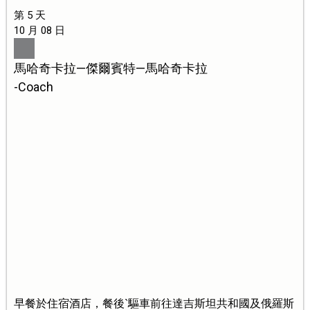
第 5 天
10 月 08 日
馬哈奇卡拉—傑爾賓特—馬哈奇卡拉
-Coach
早餐於住宿酒店，餐後`驅車前往達吉斯坦共和國及俄羅斯