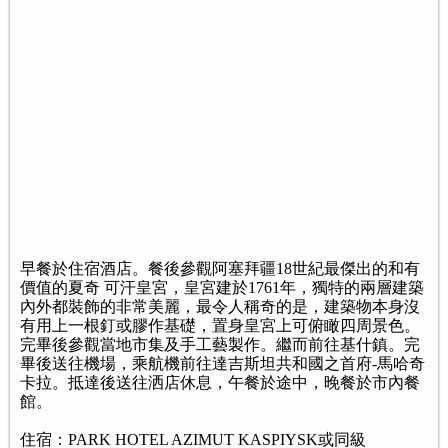
早餐於住宿酒店。餐後參觀阿塞拜疆18世紀最傑出的和有
價值的夏奇 可汗皇宮，皇宮建於1761年，獨特的兩層建築
內外都裝飾的非常美麗，最令人稱奇的是，建築物本身沒
有用上一根釘或膠作基礎，置身皇宮上可俯瞰四周景色。
完畢後參觀當地市集及手工藝製作。繼而前往基什鎮。完
畢後送往機場，乘航機前往達吉斯坦共和國之首府-馬哈奇
卡拉。抵達後送往洒店休息，午餐於途中，晚餐於市內餐
館。
住宿：PARK HOTEL AZIMUT KASPIYSK或同級