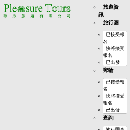
旅遊資
訊
旅行團
已接受報
名
快將接受
報名
已出發
郵輪
已接受報
名
快將接受
報名
已出發
查詢
旅行團查