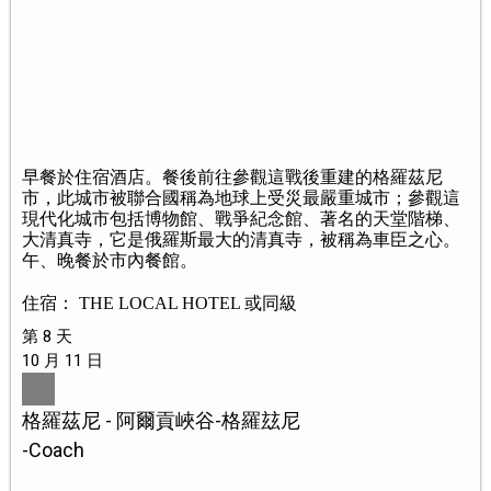
早餐於住宿酒店。餐後前往參觀這戰後重建的格羅茲尼
市，此城市被聯合國稱為地球上受災最嚴重城市；參觀這
現代化城市包括博物館、戰爭紀念館、著名的天堂階梯、
大清真寺，它是俄羅斯最大的清真寺，被稱為車臣之心。
午、晚餐於市內餐館。
住宿： THE LOCAL HOTEL 或同級
第 8 天
10 月 11 日
格羅茲尼 - 阿爾貢峽谷-格羅玆尼
-Coach