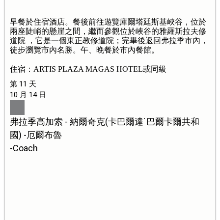
早餐於住宿酒店。餐後前往遊覽庫爾塔廷斯基峽谷，位於
兩座陡峭的懸崖之間，繼而參觀位於峽谷的雅羅斯拉夫修
道院 ，它是一個東正教修道院；完畢後返回弗拉季市內，
徒步瀏覽市內名勝。午、晚餐於市內餐館。
住宿：ARTIS PLAZA MAGAS HOTEL或同級
第 11 天
10 月 14 日
弗拉季高加索 - 納爾奇克(卡巴爾達˙巴爾卡爾共和
國) -厄爾布魯
-Coach