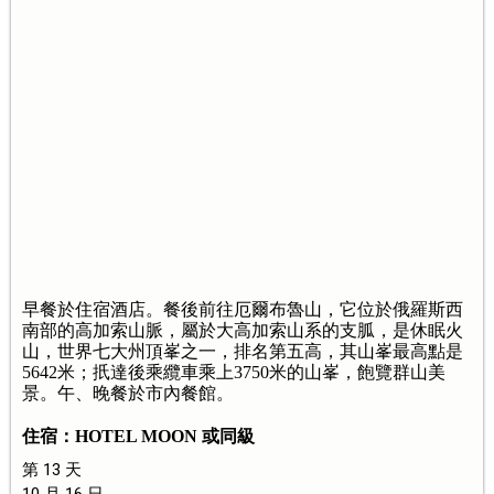
早餐於住宿酒店。餐後前往厄爾布魯山，它位於俄羅斯西
南部的高加索山脈，屬於大高加索山系的支胍，是休眠火
山，世界七大州頂峯之一，排名第五高，其山峯最高點是
5642米；扺達後乘纜車乘上3750米的山峯，飽覽群山美
景。午、晚餐於市內餐館。
住宿：HOTEL MOON 或同級
第 13 天
10 月 16 日