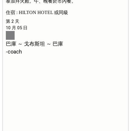
泰加拜火殿。午、晚餐於市內餐。
住宿 : HILTON HOTEL 或同級
第 2 天
10 月 05 日
巴庫 ～ 戈布斯坦 ～ 巴庫
-coach