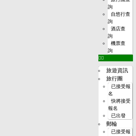
詢
自悠行查
詢
酒店查
詢
機票查
詢
旅遊資訊
旅行團
已接受報
名
快將接受
報名
已出發
郵輪
已接受報