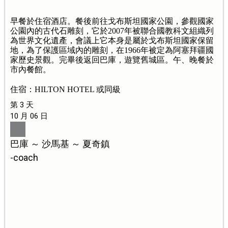
早餐於住宿酒店。餐後前往戈布斯坦國家公園，參觀國家
公園內的古代石雕刻，它於2007年被聯合國教科文組織列
為世界文化遺產，會議上它本身是屬於戈布斯坦國家保留
地，為了保護區域內的雕刻，在1966年被定為阿塞拜疆國
家歷史景觀。完畢後返回巴庫，遊覽舊城區。午、晚餐於
市內餐館。
住宿：HILTON HOTEL 或同級
第 3 天
10 月 06 日
巴庫 ～ 沙馬基 ～ 夏奇鎮
-coach