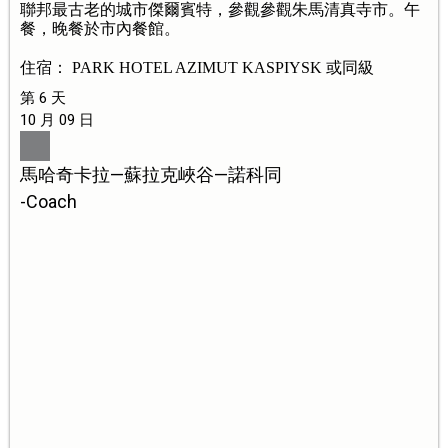
聯邦最古老的城市傑爾賓特，參觀參觀朱馬清真寺市。午
餐，晚餐於市內餐館。
住宿： PARK HOTEL AZIMUT KASPIYSK 或同級
第 6 天
10 月 09 日
馬哈奇卡拉—蘇拉克峽谷—諾科同
-Coach