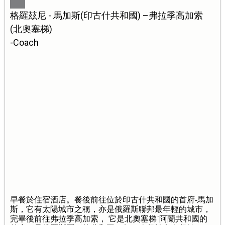
格羅玆尼 - 馬加斯(印古什共和國) –弗拉季高加索
(北奧塞梯)
-Coach
早餐於住宿酒店。餐後前往位於印古什共和國的首府-馬加
斯，它有太陽城市之稱，亦是俄羅斯聯邦最年輕的城市，
完畢後前往弗拉季高加索， 它是北奧塞梯˙阿蘭共和國的