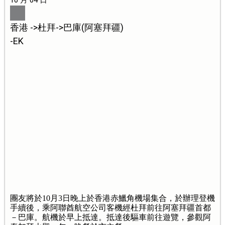
香港 ->杜拜->巴庫(阿塞拜疆)
-EK
團友將於10月3日晚上於香港赤鱲角機場集合，於辦理登機
手續後，乘阿聯酋航空公司客機經杜拜前往阿塞拜疆首都
－巴庫。航機於早上抵達。抵達後驅車前往遊覽，參觀阿