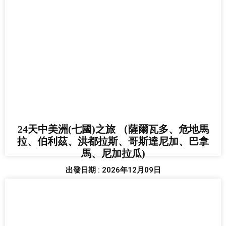
24天中美洲(七國)之旅 （薩爾瓦多、危地馬
拉、伯利茲、洪都拉斯、哥斯達尼加、巴拿
馬、尼加拉瓜)
出發日期 : 2026年12月09日