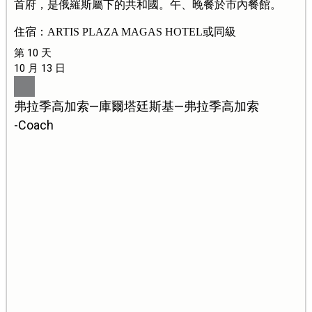
首府，是俄羅斯屬下的共和國。午、晚餐於市內餐館。
住宿：ARTIS PLAZA MAGAS HOTEL或同級
第 10 天
10 月 13 日
弗拉季高加索—庫爾塔廷斯基—弗拉季高加索
-Coach