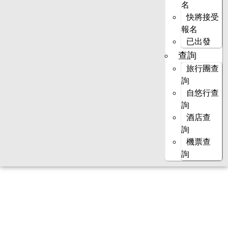
名
快將接受
報名
已出發
查詢
旅行團查
詢
自悠行查
詢
酒店查
詢
機票查
詢