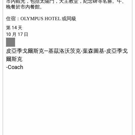
市內觀光，包括太陽門，天主教堂，紀念碑等名勝。午、
晚餐於市內餐館。
住宿：OLYMPUS HOTEL 或同級
第 14 天
10 月 17 日
皮亞季戈爾斯克—基茲洛沃茨克-葉森圖基-皮亞季戈
爾斯克
-Coach