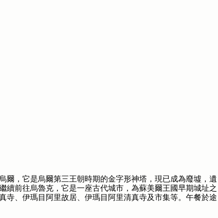
烏爾，它是烏爾第三王朝時期的金字形神塔，現已成為廢墟，遺
繼續前往烏魯克，它是一座古代城市，為蘇美爾王國早期城址之
真寺、伊瑪目阿里故居、伊瑪目阿里清真寺及市集等。午餐於途