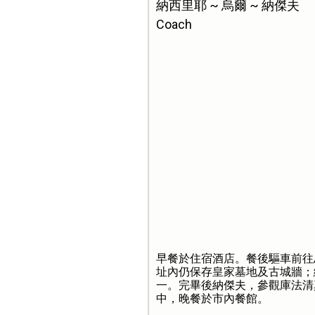
納西里耶 ~ 烏爾 ~ 納傑夫
Coach
早餐於住宿酒店。餐後驅車前往
址內仍保存皇家墓地及古城牆；
一。完畢後納傑夫，參觀庫法清
中，晚餐於市內餐館。