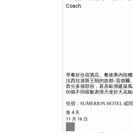
Coach
早餐於住宿酒店。餐後乘內陸機
法西拉達斯王朝的故都
貢德爾
群分多個部份，甚具歐洲建築風
80個不同樣貌表情天使於天花
住宿：SUMERION HOTEL 或
第 4 天
11 月 16 日