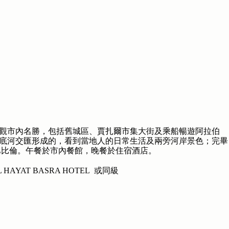
觀市內名勝，包括舊城區、賈扎爾市集大街及乘船暢遊阿拉伯
底河交匯形成的，看到當地人的日常生活及兩旁河岸景色；完畢
巴比倫。午餐於市內餐館，晚餐於住宿酒店。
L HAYAT BASRA HOTEL 或同級