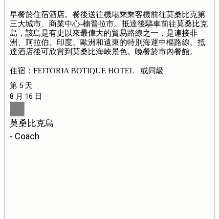
早餐於住宿酒店。餐後送往機場乘乘客機前往莫桑比克第
三大城市、商業中心-楠普拉市。抵達後驅車前往莫桑比克
島，該島是有史以來最偉大的貿易路線之一，是連接非
洲、阿拉伯、印度、歐洲和遠東的特別海運中樞路線。抵
達酒店後可欣賞到莫桑比海峽景色。晚餐於市內餐館。
住宿：FEITORIA BOTIQUE HOTEL 或同級
第 5 天
8 月 16 日
莫桑比克島
- Coach