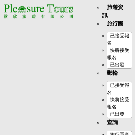
旅遊資
訊
旅行團
已接受報
名
快將接受
報名
已出發
郵輪
已接受報
名
快將接受
報名
已出發
查詢
旅行團查