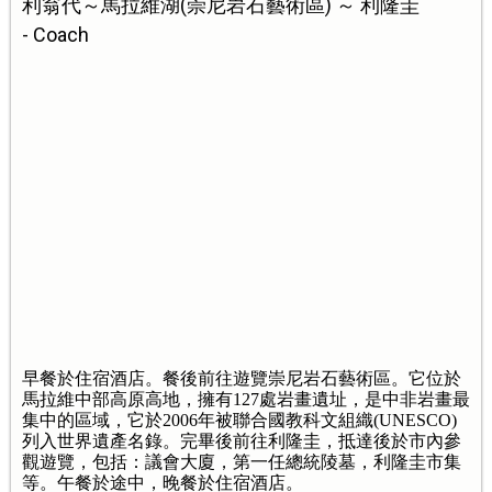
利翁代～馬拉維湖(崇尼岩石藝術區) ～ 利隆圭
- Coach
早餐於住宿酒店。餐後前往遊覽崇尼岩石藝術區。它位於
馬拉維中部高原高地，擁有127處岩畫遺址，是中非岩畫最
集中的區域，它於2006年被聯合國教科文組織(UNESCO)
列入世界遺產名錄。完畢後前往利隆圭，抵達後於市內參
觀遊覽，包括：議會大廈，第一任總統陵墓，利隆圭市集
等。午餐於途中，晚餐於住宿酒店。