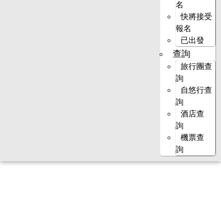
名
快將接受
報名
已出發
查詢
旅行團查
詢
自悠行查
詢
酒店查
詢
機票查
詢