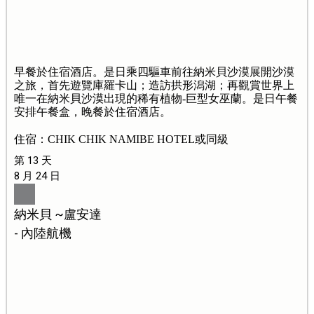
早餐於住宿酒店。是日乘四驅車前往納米貝沙漠展開沙漠
之旅，首先遊覽庫羅卡山；造訪拱形潟湖；再觀賞世界上
唯一在納米貝沙漠出現的稀有植物-巨型女巫蘭。是日午餐
安排午餐盒，晚餐於住宿酒店。
住宿：CHIK CHIK NAMIBE HOTEL或同級
第 13 天
8 月 24 日
納米貝 ~盧安達
- 內陸航機