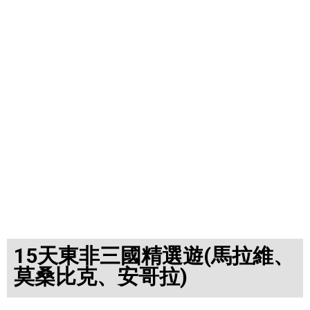
15天東非三國精選遊(馬拉維、
莫桑比克、安哥拉)