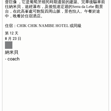
督巨像 ，它是葡萄牙殖民時期遺留的建築。完畢後驅車前
往納米貝，途經瀑布，及後抵達迂迴的Serra da Lebe 觀景
台，在此高峯處可飽覧四周山脈，景色怡人。午餐於途
中，晩餐於住宿洒店。
住宿：CHIK CHIK NAMIBE HOTEL 或同級
第 12 天
8 月 23 日
納米貝
- coach