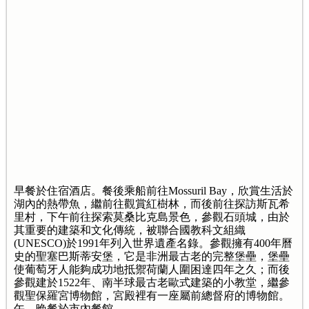
早餐於住宿酒店。餐後乘船前往Mossuril Bay，欣賞生活於
湖內的熱帶魚，繼前往觀賞紅樹林，而後前往探訪斯瓦希
里村，下午前往探索莫桑比克島景色，參觀石頭城，由於
其重要的建築和文化傳統，被聯合國教科文組織
(UNESCO)於1991年列入世界遺產名錄。參觀擁有400年曆
史的聖塞巴斯蒂安堡，它是非洲最古老的完整堡壘，堡壘
使葡萄牙人能夠成功地抵禦荷蘭人圍困達四年之久；而後
參觀建於1522年、南半球最古老歐式建築的小教堂，繼參
觀聖保羅宮博物館，宮殿裡有一座屬前總督府的博物館。
午、晚餐於市內餐館。