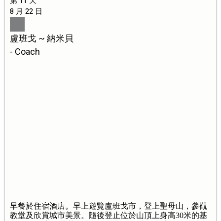
第 11 天
8 月 22 日
盧班戈 ~ 納米貝
- Coach
早餐於住宿酒店。早上遊覽盧班戈市，登上聖母山，參觀
教堂及欣賞城市美景。隨後登止位於山頂上身高30米的基