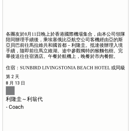
各團友於8月11日晚上於香港國際機場集合，由本公司領隊
陪同辦理手續後，乘埃塞俄比亞航空公司客機經由亞的斯
亞貝巴前往馬拉維共和國首都－利隆圭。抵達後辦理入境
手續，隨即前往馬立維湖。途中參觀獨特的猴麵包樹。完
畢後送往住宿酒店。午餐於航機上，晚餐於市內餐館。
住宿：SUNBIRD LIVINGSTONIA BEACH HOTEL 或同級
第 2 天
8 月 13 日
利隆圭～利翁代
- Coach