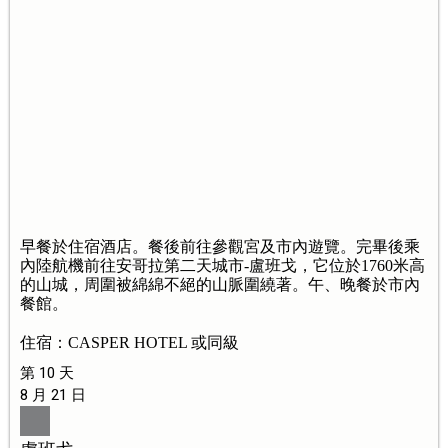
早餐於住宿酒店。餐後前往參觀宮及市內遊覽。完畢後乘
內陸航機前往安哥拉第二天城市-盧班戈，它位於1760米高
的山城，周圍被綿綿不絕的山脈圍繞著。午、晚餐於市內
餐館。
住宿：CASPER HOTEL 或同級
第 10 天
8 月 21 日