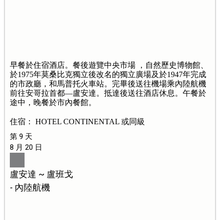
早餐於住宿酒店。餐後遊覽中央市場 ，自然歷史博物館、
於1975年莫桑比克獨立後改名的獨立廣場及於1947年完成
的市政廳，和馬普托火車站。完畢後送往機場乘內陸航機
前往安哥拉首都—盧安達。抵達後送往酒店休息。午餐於
途中，晚餐於市內餐館。
住宿： HOTEL CONTINENTAL 或同級
第 9 天
8 月 20 日
盧安達 ~ 盧班戈
- 內陸航機