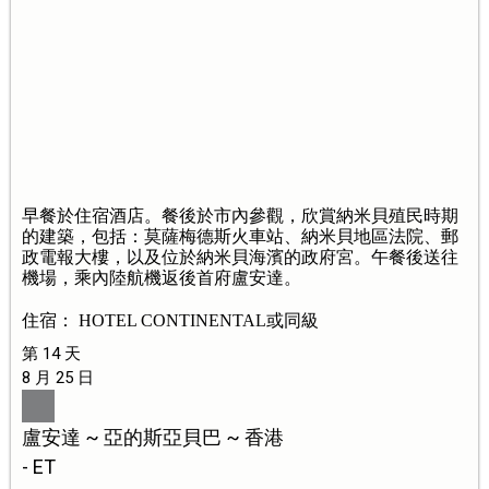
早餐於住宿酒店。餐後於市內參觀，欣賞納米貝殖民時期
的建築，包括：莫薩梅德斯火車站、納米貝地區法院、郵
政電報大樓，以及位於納米貝海濱的政府宮。午餐後送往
機場，乘內陸航機返後首府盧安達。
住宿： HOTEL CONTINENTAL或同級
第 14 天
8 月 25 日
盧安達 ~ 亞的斯亞貝巴 ~ 香港
- ET