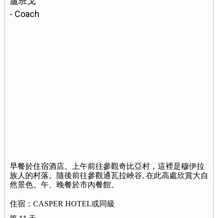
盧班戈
- Coach
早餐於住宿酒店。上午前往參觀奇比亞村，這裡是穆伊拉
族人的村落。隨後前往參觀通瓦拉峽谷, 在此高處欣賞大自
然景色。午、晚餐於市內餐館。
住宿：CASPER HOTEL或同級