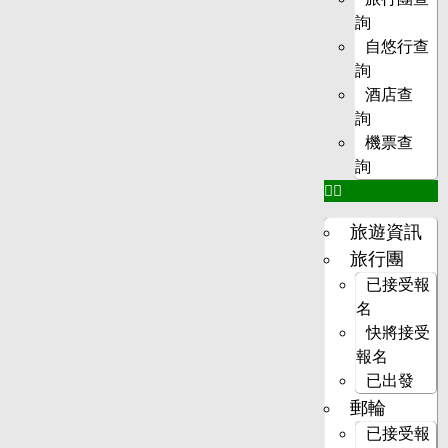
詢
自悠行查
詢
酒店查
詢
機票查
詢
旅遊資訊
旅行團
已接受報
名
快將接受
報名
已出發
郵輪
已接受報