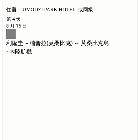
住宿： UMODZI PARK HOTEL 或同級
第 4 天
8 月 15 日
利隆圭 ~ 楠普拉(莫桑比克) ～ 莫桑比克島
- 內陸航機