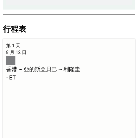
行程表
第 1 天
8 月 12 日
香港 ~ 亞的斯亞貝巴 ~ 利隆圭
- ET