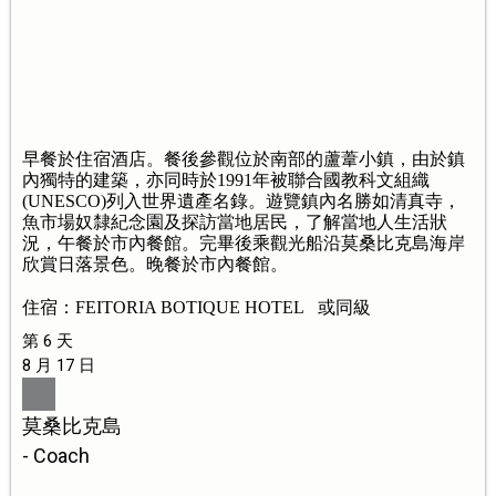
早餐於住宿酒店。餐後參觀位於南部的蘆葦小鎮，由於鎮
內獨特的建築，亦同時於1991年被聯合國教科文組織
(UNESCO)列入世界遺產名錄。遊覽鎮內名勝如清真寺，
魚市場奴隸紀念園及探訪當地居民，了解當地人生活狀
況，午餐於市內餐館。完畢後乘觀光船沿莫桑比克島海岸
欣賞日落景色。晚餐於市內餐館。
住宿：FEITORIA BOTIQUE HOTEL 或同級
第 6 天
8 月 17 日
莫桑比克島
- Coach