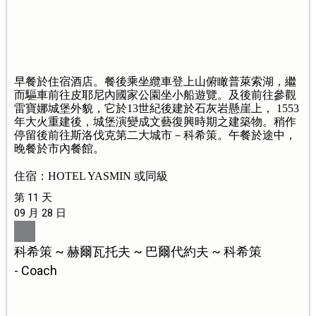
早餐於住宿酒店。餐後乘坐纜車登上山俯瞰普萊索湖，繼
而驅車前往皮耶尼內國家公園坐小船遊覽。及後前往參觀
雷寶娜城堡外貌，它於13世紀後建於石灰岩懸崖上， 1553
年大火重建後，城堡演變成文藝復興時期之建築物。稍作
停留後前往斯洛伐克第二大城市－科希策。午餐於途中，
晚餐於市內餐館。
住宿：HOTEL YASMIN 或同級
第 11 天
09 月 28 日
科希策 ~ 赫爾瓦托夫 ~ 巴爾代約夫 ~ 科希策
- Coach