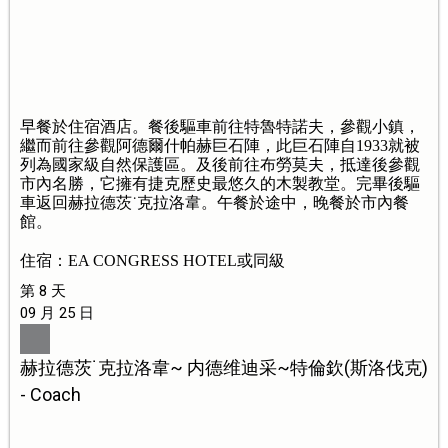
早餐於住宿酒店。餐後驅車前往特魯特諾夫，參觀小鎮，
繼而前往參觀阿德爾什帕赫巨石陣，此巨石陣自1933就被
列為國家級自然保護區。及後前往布勞莫夫，抵達後參觀
市內名勝，它擁有捷克歷史最悠久的木製教堂。完畢後驅
車返回赫拉德茨˙克拉洛韋。午餐於途中，晚餐於市內餐
館。
住宿：EA CONGRESS HOTEL或同級
第 8 天
09 月 25 日
赫拉德茨˙克拉洛韋~ 内德维迪采~特倫欽(斯洛伐克)
- Coach