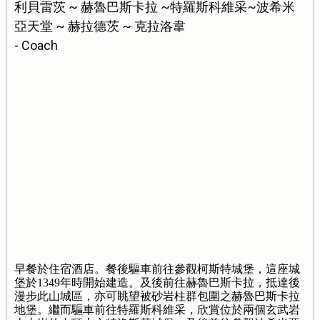
利貝雷茨 ~ 赫魯巴斯卡拉 ~特羅斯科維采~波希米
亞天堂 ~ 赫拉德茨 ~ 克拉洛韋
- Coach
早餐於住宿酒店。餐後驅車前往參觀柯斯特城堡，這座城
堡於1349年時開始建造。及後前往赫魯巴斯卡拉，抵達後
漫步此山城區，亦可眺望被砂岩柱群包圍之赫魯巴斯卡拉
地堡。繼而驅車前往特羅斯科維采，欣賞位於兩個玄武岩