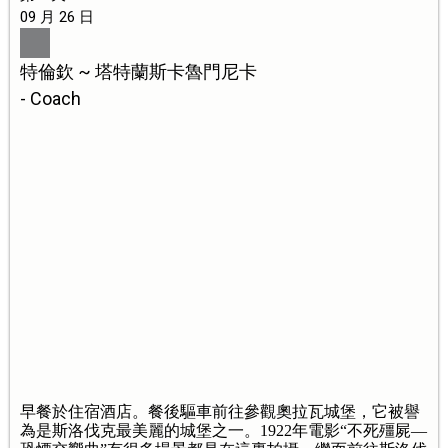
09 月 26 日
特倫欽 ~ 塔特蘭斯卡魯門尼卡
- Coach
早餐於住宿酒店。餐後驅車前往參觀奧拉瓦城堡，它被譽
為是斯洛伐克最美麗的城堡之一。1922年電影“不死殭屍—