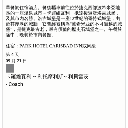
早餐於住宿酒店。餐後驅車前往位於捷克西部波希米亞地
區的一座溫泉城市－卡羅維瓦利，抵達後遊覽洛吉城堡，
及其市內名勝。洛吉城堡是一座12世紀的哥特式城堡，由
於其厚厚的城牆，它曾經被稱為“波希米亞的不可逾越的城
堡”，是捷克最古老，最有價值的歷史石城堡之一。午餐於
途中，晚餐於市內餐館。
住宿：PARK HOTEL CARISBAD INN或同級
第 4 天
09 月 21 日
卡羅維瓦利 ~ 利托摩利斯~ 利貝雷茨
- Coach