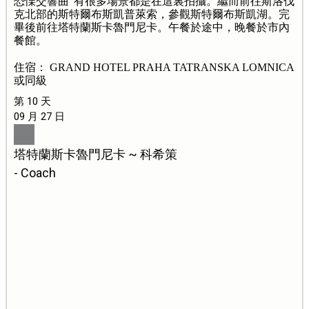
恐慄交響曲”有很多場景都是在這裏拍攝。繼而前往斯洛伐
克北部的斯特爾布斯凱普萊索，參觀斯特爾布斯凱湖。完
畢後前往塔特蘭斯卡魯門尼卡。午餐於途中，晚餐於市內
餐館。
住宿： GRAND HOTEL PRAHA TATRANSKA LOMNICA
或同級
第 10 天
09 月 27 日
塔特蘭斯卡魯門尼卡 ~ 科希策
- Coach