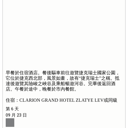
早餐於住宿酒店。餐後驅車前往遊覽捷克瑞士國家公園，
它位於捷克西北部，風景如畫，故有“捷克瑞士”之稱。抵
達後遊覽其險峻之峽谷及乘船暢遊河谷。完畢後返回酒
店。午餐於途中，晚餐於市內餐館。
住宿：CLARION GRAND HOTEL ZLATYE LEV或同級
第 6 天
09 月 23 日