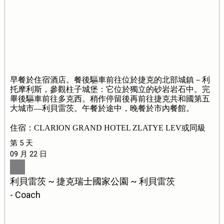
早餐於住宿酒店。餐後驅車前往位於捷克的北部城鎮－利
托摩利斯，參觀柱子城堡：它位於獨立的砂岩岩石中。完
畢後驅車前往多克西。稍作停留後再前往捷克共和國第五
大城市—利貝雷茨。午餐於途中，晚餐於市內餐館。
住宿：CLARION GRAND HOTEL ZLATYE LEV或同級
第 5 天
09 月 22 日
利貝雷茨 ~ 捷克瑞士國家公園 ~ 利貝雷茨
- Coach