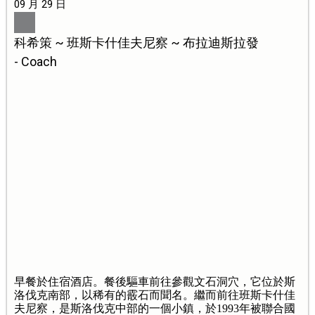
09 月 29 日
科希策 ~ 班斯卡什佳夫尼察 ~ 布拉迪斯拉發
- Coach
早餐於住宿酒店。餐後驅車前往參觀文石洞穴，它位於斯
洛伐克南部，以稀有的霰石而聞名。繼而前往班斯卡什佳
夫尼察，是斯洛伐克中部的一個小鎮，於1993年被聯合國