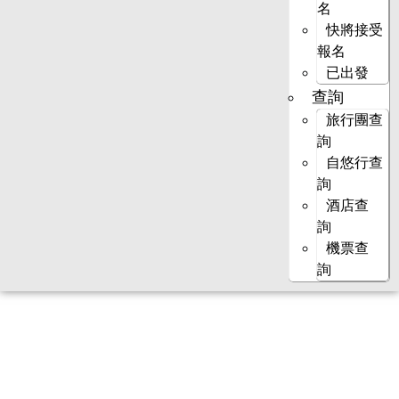
名
快將接受
報名
已出發
查詢
旅行團查
詢
自悠行查
詢
酒店查
詢
機票查
詢