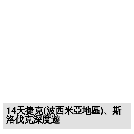
14天捷克(波西米亞地區)、斯
洛伐克深度遊