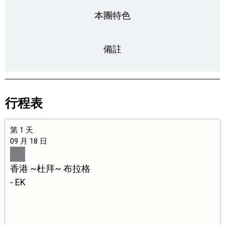
本團特色
備註
行程表
第 1 天
09 月 18 日
香港 ~杜拜~ 布拉格
- EK