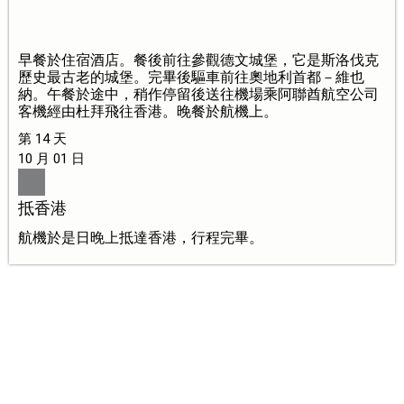
早餐於住宿酒店。餐後前往參觀德文城堡，它是斯洛伐克
歷史最古老的城堡。完畢後驅車前往奧地利首都－維也
納。午餐於途中，稍作停留後送往機場乘阿聯酋航空公司
客機經由杜拜飛往香港。晚餐於航機上。
第 14 天
10 月 01 日
抵香港
航機於是日晚上抵達香港，行程完畢。