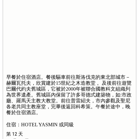
早餐於住宿酒店。餐後驅車前往斯洛伐克的東北部城市－
赫爾瓦托夫，欣賞建於15世紀之木造教堂 。及後前往遊覽
巴爾代約夫舊城區，它被於2000年被聯合國教科文組織列
為世界遺產。舊城區內保留了許多哥德式建築物，如:市政
廳、羅馬天主教大教堂。前往普雷紹夫，市內參觀及聖尼
各老共同主教座堂，完畢後返回科希策。午餐於途中，晚
餐於住宿酒店。
住宿：HOTEL YASMIN 或同級
第 12 天