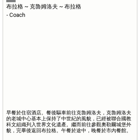
布拉格 ~ 克魯姆洛夫 ~ 布拉格
- Coach
早餐於住宿酒店。餐後驅車前往克魯姆洛夫，克魯姆洛夫
的老城中心基本上保持了中世紀的風貌，已經被聯合國教
科文組織列入世界文化遺產。繼而前往參觀奧勒爾城堡外
貌，完畢後返回布拉格。午餐於途中，晚餐於市內餐館。