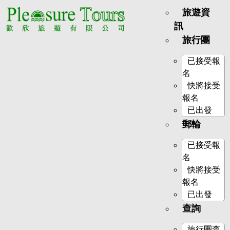
旅遊資
訊
旅行團
已接受報
名
快將接受
報名
已出發
郵輪
已接受報
名
快將接受
報名
已出發
查詢
旅行團查