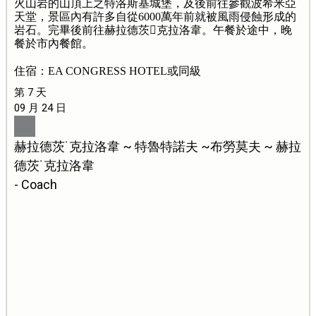
火山岩的山頂上之特洛斯基城堡，及後前往參觀波希米亞
天堂，景區內有許多自從6000萬年前就被風雨侵蝕形成的
岩石。完畢後前往赫拉德茨克拉洛韋。午餐於途中，晚
餐於市內餐館。
住宿：EA CONGRESS HOTEL或同級
第 7 天
09 月 24 日
赫拉德茨˙克拉洛韋 ~ 特魯特諾夫 ~布勞莫夫 ~ 赫拉
德茨˙克拉洛韋
- Coach