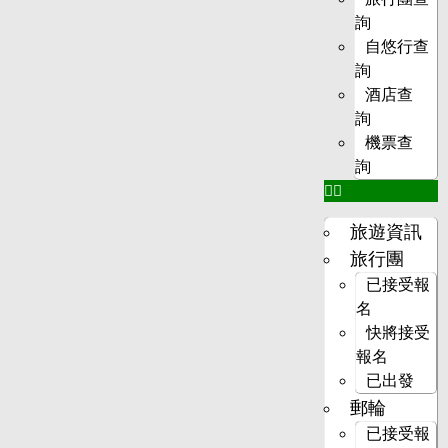
詢
自悠行查
詢
酒店查
詢
機票查
詢
旅遊資訊
旅行團
已接受報
名
快將接受
報名
已出發
郵輪
已接受報