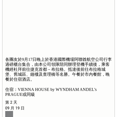
各團友於9月17日晚上於香港國際機場阿聯酋航空公司行李
過磅櫃台集合，由本公司領隊陪同辦理登機手續後，乘客
機經杜拜前往捷克首都－布拉格。抵達後前往布拉格城
堡、舊城區、鐘樓及查理橋等名勝。午餐於市內餐館，晚
餐於住宿酒店。
住宿：VIENNA HOUSE by WYNDHAM ANDEL’s
PRAGUE或同級
第 2 天
09 月 19 日