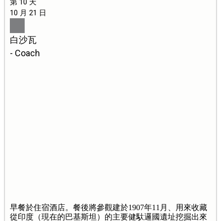
第 10 天
10 月 21 日
白沙瓦
- Coach
早餐於住宿酒店。餐後將參觀建於1907年11月、用來收藏
從印度（現在的巴基斯坦）的主要健馱邏國遺址挖掘出來