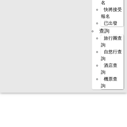
名
快將接受
報名
已出發
查詢
旅行團查
詢
自悠行查
詢
酒店查
詢
機票查
詢