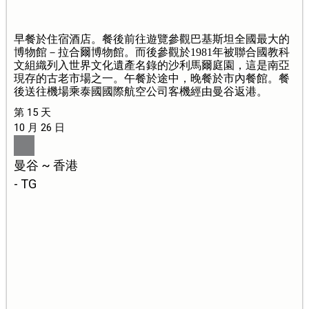
早餐於住宿酒店。餐後前往遊覽參觀巴基斯坦全國最大的
博物館－拉合爾博物館。而後參觀於1981年被聯合國教科
文組織列入世界文化遺產名錄的沙利馬爾庭園，這是南亞
現存的古老市場之一。午餐於途中，晚餐於市內餐館。餐
後送往機場乘泰國國際航空公司客機經由曼谷返港。
第 15 天
10 月 26 日
曼谷 ~ 香港
- TG