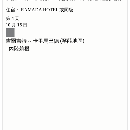
住宿： RAMADA HOTEL 或同級
第 4 天
10 月 15 日
吉爾吉特 ~ 卡里馬巴德 (罕薩地區)
- 內陸航機