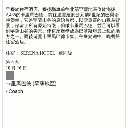
早餐於住宿酒店。餐後驅車前往北部罕薩地區位於海拔
2,435的卡里馬巴德，前往遊覽建於公元前8世紀的巴爾蒂
特堡壘，它是罕薩山谷的原始首都，以雪覆蓋的山脈為背
景，保留了所有原始特徵，俯瞰卡里馬巴德，並且可以看
到罕薩山谷的美景。使這座堡壘成為巴基斯坦最上鏡的地
方之一。而後遊覽卡里馬巴德市集。午餐於途中，晚餐於
住宿酒店。
住宿： SERENA HOTEL 或同級
第 5 天
10 月 16 日
卡里馬巴德 (罕薩地區)
- Coach