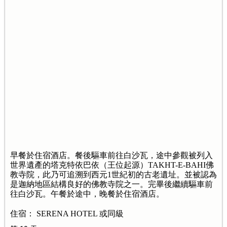
早餐於住宿酒店。餐後驅車前往白沙瓦，途中參觀被列入
世界遺產的塔克特依巴依（王位起源）TAKHT-E-BAHI佛
教寺院，此乃可追溯到西元1世紀初的古老遺址。並被認為
是迦納地區結構良好的佛教寺院之一。完畢後繼續驅車前
往白沙瓦。午餐於途中，晚餐於住宿酒店。
住宿： SERENA HOTEL 或同級