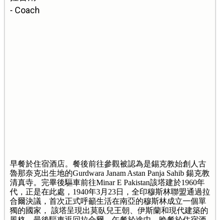
- Coach
早餐於住宿酒店。餐後前往參觀被認為是錫克教始創人古
魯那奈克出生地的Gurdwara Janam Astan Panja Sahib 鍚克教
清真寺。完畢後驅車前往Minar E Pakistan該塔建於1960年
代，正是在此處，1940年3月23日，全印穆斯林聯盟通過拉
合爾決議，首次正式呼籲生活在南亞的穆斯林成立一個單
獨的國家， 該塔呈現出莫臥兒王朝、伊斯蘭和現代建築的
風格。最後驅車返回拉合爾。午餐於途中，晚餐於住宿酒