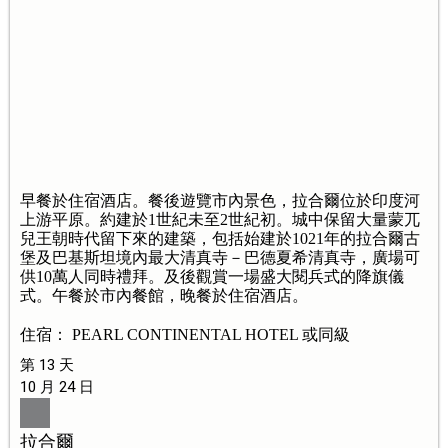
早餐於住宿酒店。餐後遊覽市內景色，拉合爾位於印度河
上游平原。約建於1世紀未至2世紀初。城中保留大量蒙兀
兒王朝時代留下來的建築，包括始建於1021年的拉合爾古
堡及巴基斯坦境內最大清真寺－巴德夏希清真寺，廣場可
供10萬人同時禮拜。及後觀賞一場盛大閱兵式的降旗儀
式。午餐於市內餐館，晚餐於住宿酒店。
住宿： PEARL CONTINENTAL HOTEL 或同級
第 13 天
10 月 24 日
拉合爾