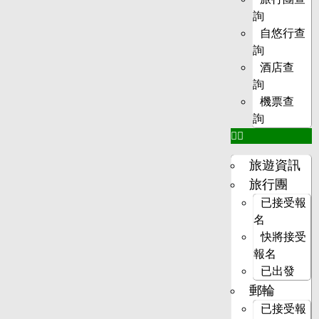
詢
自悠行查
詢
酒店查
詢
機票查
詢
旅遊資訊
旅行團
已接受報
名
快將接受
報名
已出發
郵輪
已接受報