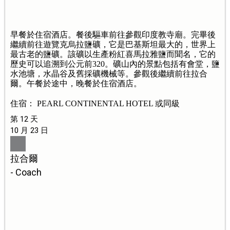
早餐於住宿酒店。餐後驅車前往參觀印度教寺廟。完畢後
繼續前往遊覽克烏拉鹽礦，它是巴基斯坦最大的，世界上
最古老的鹽礦。該礦以生產粉紅喜馬拉雅鹽而聞名，它的
歷史可以追溯到公元前320。礦山內的景點包括有會堂，鹽
水池塘，水晶谷及舊採礦機械等。參觀後繼續前往拉合
爾。午餐於途中，晚餐於住宿酒店。
住宿： PEARL CONTINENTAL HOTEL 或同級
第 12 天
10 月 23 日
拉合爾
- Coach