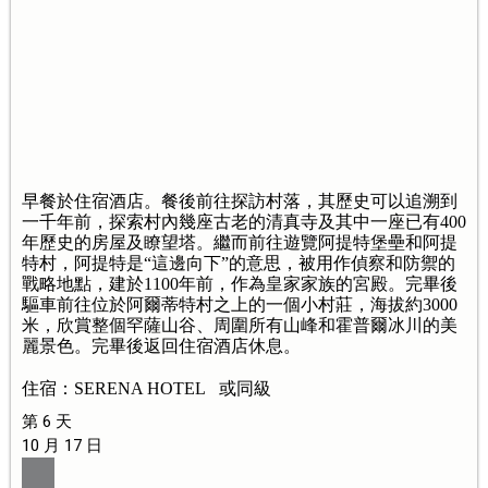
早餐於住宿酒店。餐後前往探訪村落，其歷史可以追溯到
一千年前，探索村內幾座古老的清真寺及其中一座已有400
年歷史的房屋及瞭望塔。繼而前往遊覽阿提特堡壘和阿提
特村，阿提特是“這邊向下”的意思，被用作偵察和防禦的
戰略地點，建於1100年前，作為皇家家族的宮殿。完畢後
驅車前往位於阿爾蒂特村之上的一個小村莊，海拔約3000
米，欣賞整個罕薩山谷、周圍所有山峰和霍普爾冰川的美
麗景色。完畢後返回住宿酒店休息。
住宿：SERENA HOTEL 或同級
第 6 天
10 月 17 日