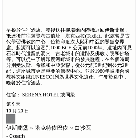
早餐於住宿酒店。餐後送往機場乘內陸機返回伊斯蘭堡，
抵達後前往遊覽考古遺址－塔克西拉(Taxila)。此處曾是古
代學習佛教的中心，位於印度次大陸和中亞的關鍵交界
處。起源可以追溯到1000 BCE.公元前1000年。遺址內可見
石器時代遺留的洞穴，古老城市的遺跡及佛教寺院和佛塔
等。可以從中了解印度河畔城市的發展歷程，在各個時期
分別受波斯、希臘和中亞影響，從公元前5世紀到公元2世
紀，這座城市更是重要的佛學中心。並於1980年被聯合國
教科文組織(UNESCO)列為世界文化遺產。午餐於途中，
晚餐於住宿酒店。
住宿： SERENA HOTEL 或同級
第 9 天
10 月 20 日
伊斯蘭堡 ~ 塔克特依巴依 ~ 白沙瓦
- Coach