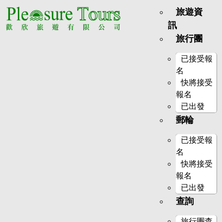
旅遊資
訊
旅行團
已接受報
名
快將接受
報名
已出發
郵輪
已接受報
名
快將接受
報名
已出發
查詢
旅行團查