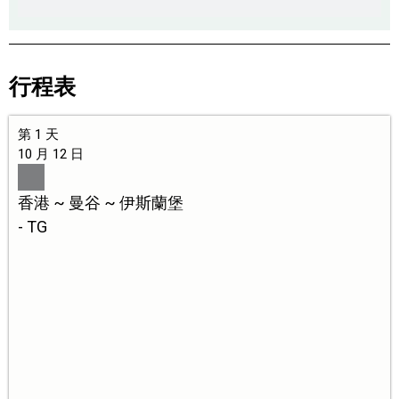
行程表
第 1 天
10 月 12 日
香港 ~ 曼谷 ~ 伊斯蘭堡
- TG