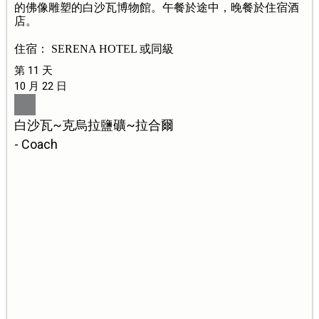
的佛像雕塑的白沙瓦博物館。午餐於途中，晚餐於住宿酒
店。
住宿： SERENA HOTEL 或同級
第 11 天
10 月 22 日
白沙瓦~克烏拉鹽礦~拉合爾
- Coach