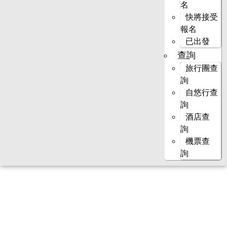
名
快將接受
報名
已出發
查詢
旅行團查
詢
自悠行查
詢
酒店查
詢
機票查
詢