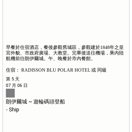
早餐於住宿酒店，餐後參觀舊城區，參觀建於1848年之皇
宮外貌、市政府廣場、大教堂。完畢後送往機場，乘內陸
航機前往朗伊爾城。午、晚餐於市內餐館。
住宿： RADISSON BLU POLAR HOTEL 或 同級
第 5 天
07 月 06 日
朗伊爾城 ~ 遊輪碼頭登船
- Ship