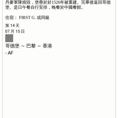
丹麥軍隊燒毀，堡壘於於1526年被重建。完畢後返回哥德
堡。是日午餐自行安排，晚餐於中國餐館。
住宿： FIRST G. 或同級
第 14 天
07 月 15 日
哥德堡 ～ 巴黎 ～ 香港
- AF