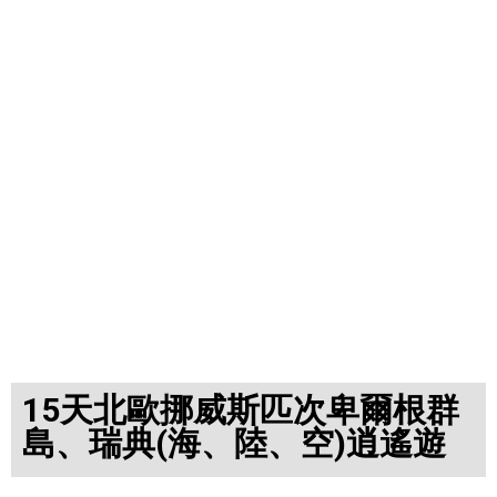
15天北歐挪威斯匹次卑爾根群
島、瑞典(海、陸、空)逍遙遊