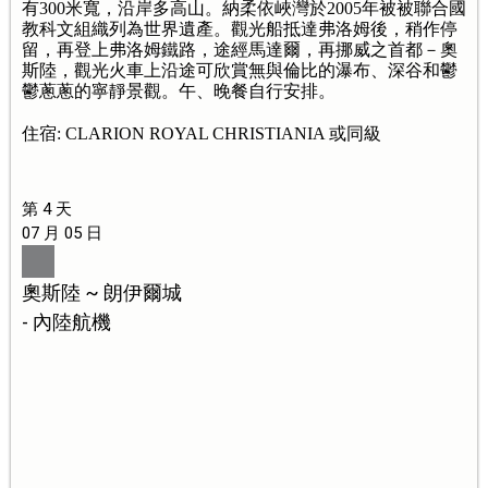
有300米寬，沿岸多高山。納柔依峽灣於2005年被被聯合國
教科文組織列為世界遺產。觀光船抵達弗洛姆後，稍作停
留，再登上弗洛姆鐵路，途經馬達爾，再挪威之首都－奧
斯陸，觀光火車上沿途可欣賞無與倫比的瀑布、深谷和鬱
鬱蔥蔥的寧靜景觀。午、晚餐自行安排。
住宿: CLARION ROYAL CHRISTIANIA 或同級
第 4 天
07 月 05 日
奧斯陸 ~ 朗伊爾城
- 內陸航機