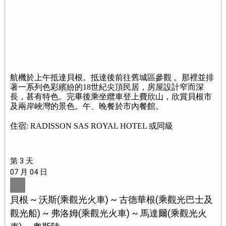
航機於上午抵達貝根。抵達後前往舊城區參觀 。那裡並排
著一系列色彩繽紛的18世紀尖頂民居，房屋設計窄而深
長，甚有特色。完畢後乘坐纜車登上費欣山，欣賞貝根市
及兩岸峽灣的景色。午、晚餐於市內餐館。
住宿: RADISSON SAS ROYAL HOTEL 或同級
第 3 天
07 月 04 日
貝根 ~ 沃斯(乘觀光火車) ~ 古德華根(乘觀光巴士及
觀光船) ~ 弗洛姆(乘觀光火車) ~ 馬達爾(乘觀光火