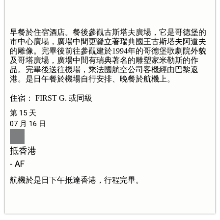
早餐於住宿酒店。餐後參觀古斯塔夫廣場，它是哥德堡的
市中心廣場，廣場中間更豎立著瑞典國王古斯塔夫阿道夫
的雕像。完畢後前往參觀建於1994年的哥德堡歌劇院外貌
及哥塔廣場，廣場中間有瑞典著名的雕塑家米勒斯的作
品。完畢後送往機場，乘法國航空公司客機經由巴黎返
港。是日午餐於機場自行安排、晚餐於航機上。
住宿： FIRST G. 或同級
第 15 天
07 月 16 日
抵香港
- AF
航機於是日下午抵達香港，行程完畢。