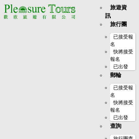
旅遊資
訊
旅行團
已接受報
名
快將接受
報名
已出發
郵輪
已接受報
名
快將接受
報名
已出發
查詢
旅行團查