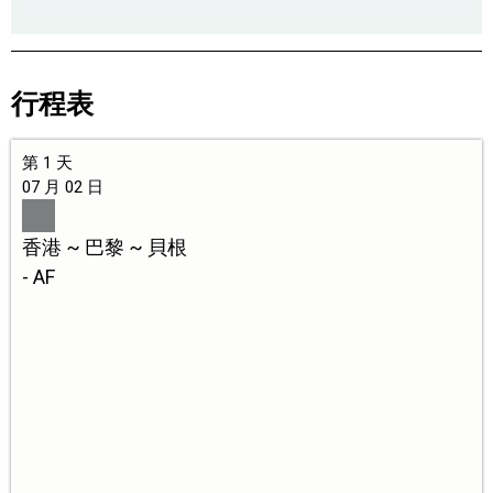
行程表
第 1 天
07 月 02 日
香港 ~ 巴黎 ~ 貝根
- AF