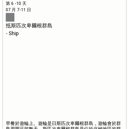
第 6 -10 天
07 月 7-11 日
抵斯匹次卑爾根群島
- Ship
早餐於遊輪上。遊輪是日斯匹次卑爾根群島，遊輪會於群
島周圍逗留數天。斯匹次卑爾根群島是位於北極地區的群