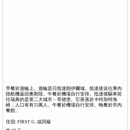
早餐於遊輪上。遊輪是日抵達朗伊爾城。抵達後送往乘內
陸航機返回奧斯陸。午餐於機場自行安排。抵達後驅車前
往瑞典的是第二大城市－哥德堡。它座落於卡特加特海
峽，人口有有55萬人。午餐於機場自行安排、晚餐於市內
餐館。
住宿: FIRST G. 或同級