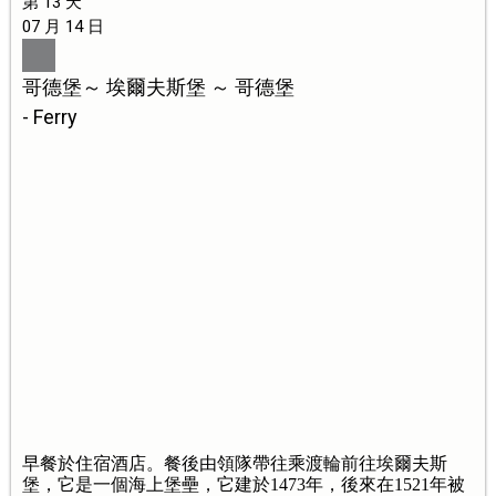
第 13 天
07 月 14 日
哥德堡～ 埃爾夫斯堡 ～ 哥德堡
- Ferry
早餐於住宿酒店。餐後由領隊帶往乘渡輪前往埃爾夫斯
堡，它是一個海上堡壘，它建於1473年，後來在1521年被