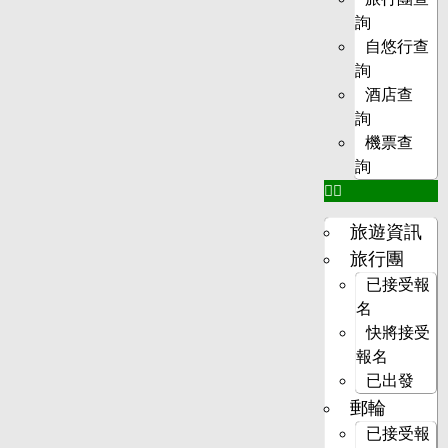
詢
自悠行查
詢
酒店查
詢
機票查
詢
旅遊資訊
旅行團
已接受報
名
快將接受
報名
已出發
郵輪
已接受報