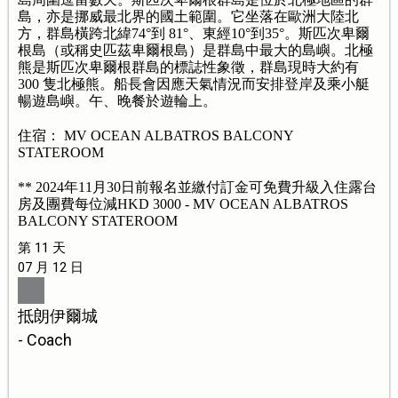
島，亦是挪威最北界的國土範圍。它坐落在歐洲大陸北
方，群島橫跨北緯74°到 81°、東經10°到35°。斯匹次卑爾
根島（或稱史匹茲卑爾根島）是群島中最大的島嶼。北極
熊是斯匹次卑爾根群島的標誌性象徵，群島現時大約有
300 隻北極熊。船長會因應天氣情況而安排登岸及乘小艇
暢遊島嶼。午、晚餐於遊輪上。
住宿： MV OCEAN ALBATROS BALCONY
STATEROOM
** 2024年11月30日前報名並繳付訂金可免費升級入住露台
房及團費每位減HKD 3000 - MV OCEAN ALBATROS
BALCONY STATEROOM
第 11 天
07 月 12 日
抵朗伊爾城
- Coach