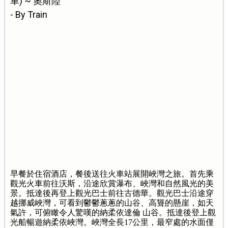
車) ~ 奧斯陸
- By Train
早餐於住宿酒店，餐後送往火車站展開峽灣之旅。首先乘
觀光火車前往沃斯，沿途欣賞瀑布、峽灣和自然風光的美
景。抵達後再登上觀光巴士前往古德華。觀光巴士沿途穿
越挪威峽灣，可看到鬱鬱蔥蔥的山谷、高聳的懸崖，如天
氣許，可俯瞰令人驚嘆的納柔依達倫 山谷。抵達後登上觀
光船暢遊納柔依峽灣。峽灣全長17公里，最窄處的水面僅