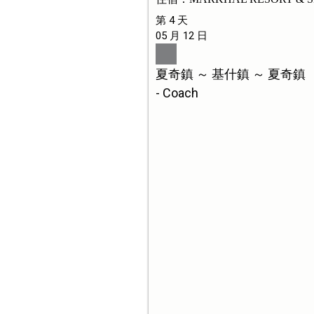
第 4 天
05 月 12 日
夏奇鎮 ～ 基什鎮 ～ 夏奇鎮
- Coach