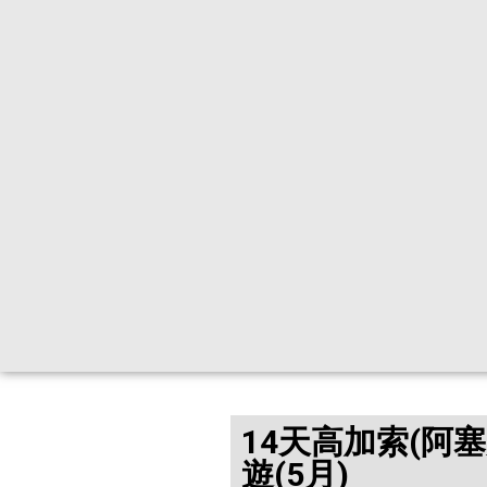
14天高加索(阿
遊(5月)