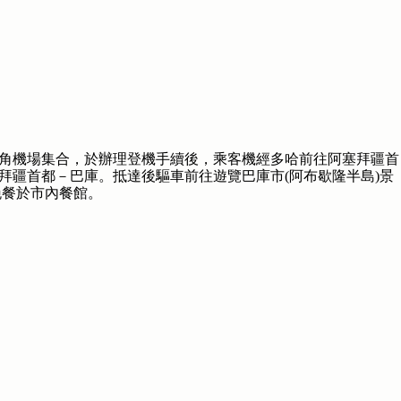
鱲角機場集合，於辦理登機手續後，乘客機經多哈前往阿塞拜疆首
拜疆首都－巴庫。抵達後驅車前往遊覽巴庫市(阿布歇隆半島)景
晚餐於市內餐館。