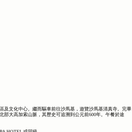
區及文化中心。繼而驅車前往沙馬基，遊覽沙馬基清真寺。完畢
北部大高加索山脈，其歷史可追溯到公元前600年。午餐於途
PA HOTEL 或同級