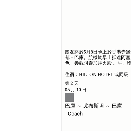
團友將於5月8日晚上於香港赤
都－巴庫。航機於早上抵達阿塞
色，參觀阿泰加拜火殿 。午、
住宿：HILTON HOTEL 或同級
第 2 天
05 月 10 日
巴庫 ～ 戈布斯坦 ～ 巴庫
- Coach