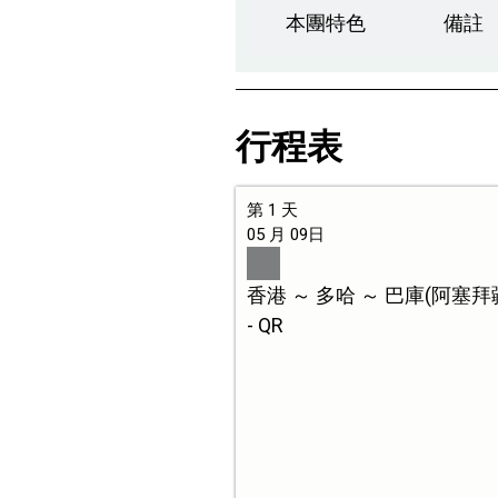
本團特色
備註
行程表
第 1 天
05 月 09日
香港 ～ 多哈 ～ 巴庫(阿塞拜
- QR