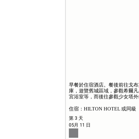
早餐於住宿酒店。餐後前往戈布
庫，遊覽舊城區域，參觀希爾凡
宮浴室等，而後往參觀少女塔外
住宿：HILTON HOTEL 或同級
第 3 天
05月 11 日