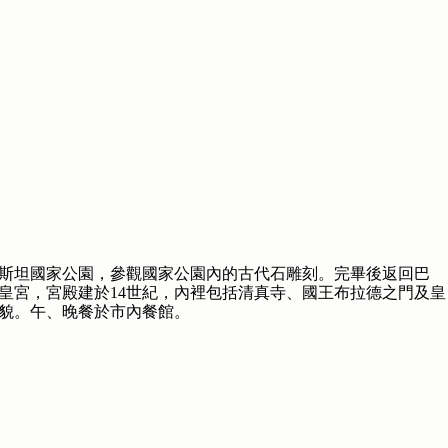
斯坦國家公園，參觀國家公園內的古代石雕刻。完畢後返回巴
皇宮，宮殿建於14世紀，內裡包括清真寺、國王布拉德之門及皇
貌。午、晚餐於市內餐館。