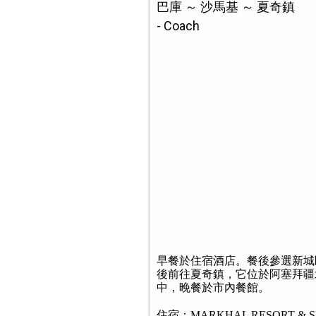
巴庫 ～ 沙馬基 ～ 夏奇鎮
- Coach
早餐於住宿酒店。餐後參選新城
後前往夏奇鎮，它位於阿塞拜疆
中，晚餐於市內餐館。
住宿：MARKHAL RESORT & S