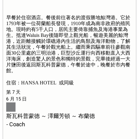
早餐於住宿酒店。餐後前往著名的渡假勝地鯨灣港。它於
1793年被一位荷蘭船長發現，1910年成為南非政府的殖民
地。現時約有5千人口，居民主要倚靠捕魚及海港事業為
生。抵達Waluis Bay後隨即登上觀光船，暢遊美麗的鯨灣
港，近距離接觸於環礁港內生活的鳥類及海洋動物，了解
其生活狀況，午餐於觀光船上。繼而乘四驅車前往參觀南
面30公里處的三明治港，巨型沙丘運行向西移動直入大西
洋海床，創造驚人的景色和獨特的景觀，完畢後經過一大
片鹽田後返回斯瓦科普蒙德，午餐於途中，晚餐於市內餐
館。
住宿：HANSA HOTEL 或同級
第 7 天
6 月 15 日
斯瓦科普蒙德 ～ 澤爾芳頓 ～ 布蘭德
- Coach