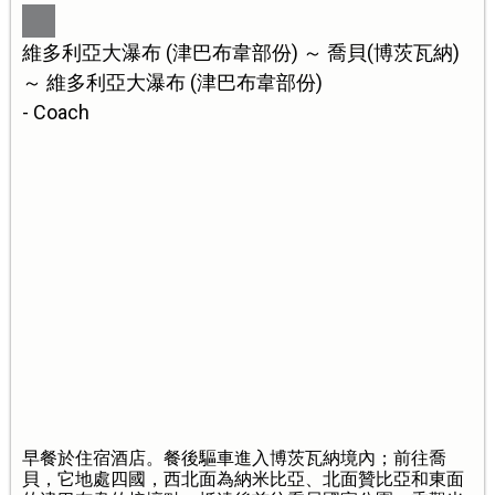
維多利亞大瀑布 (津巴布韋部份) ～ 喬貝(博茨瓦納)
～ 維多利亞大瀑布 (津巴布韋部份)
- Coach
早餐於住宿酒店。餐後驅車進入博茨瓦納境內；前往喬
貝，它地處四國，西北面為納米比亞、北面贊比亞和東面