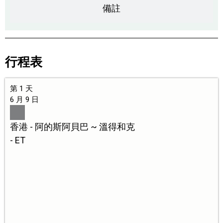
備註
行程表
第 1 天
6 月 9 日
香港 - 阿的斯阿貝巴 ~ 溫得和克
- ET