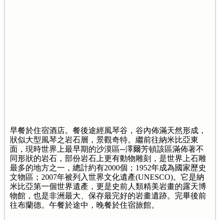
早餐於住宿酒店。餐後途經風琴谷，谷內佈滿天然形成，
狀似大型風琴之岩石層，景觀奇特。繼前往納米比亞東
面，現時世界上最早期的沙漠區─澤爾芳頓該區滿佈著不
同形狀的岩石，部份岩石上更有動物雕刻，是世界上石雕
最多的地方之一，總計約有2000個；1952年成為國家歷史
文物區；2007年被列入世界文化遺產(UNESCO)。它是納
米比亞第一個世界遺產，更是史前人類精美岩畫的露天博
物館，也是非洲最大、保存最完好的岩畫遺跡。完畢後前
往布蘭德。午餐於途中，晚餐於住宿旅館。