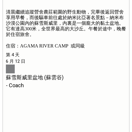
清晨繼續追蹤營舍農莊範圍的野生動物，完畢後返回營舍
享用早餐，而後驅車前往處於納米比亞著名景點－納米布
沙漠公園內的蘇雪斯威里，內裏是一個龐大的黏土盆地。
它有達高300米，全世界最高的大沙丘。午餐於途中，晚餐
於住宿旅舍。
住宿：AGAMA RIVER CAMP 或同級
第 4 天
6 月 12 日
蘇雪斯威里盆地 (蘇雲谷)
- Coach