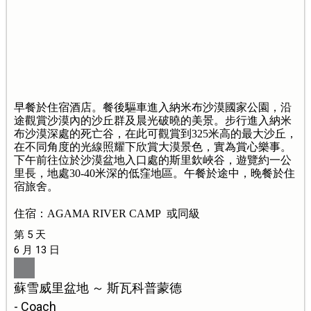
早餐於住宿酒店。餐後驅車進入納米布沙漠國家公園，沿
途觀賞沙漠內的沙丘群及晨光破曉的美景。步行進入納米
布沙漠深處的死亡谷，在此可觀賞到325米高的最大沙丘，
在不同角度的光線照耀下欣賞大漠景色，實為賞心樂事。
下午前往位於沙漠盆地入口處的斯里欽峽谷，遊覽約一公
里長，地處30-40米深的低窪地區。午餐於途中，晚餐於住
宿旅舍。
住宿：AGAMA RIVER CAMP 或同級
第 5 天
6 月 13 日
蘇雪威里盆地 ～ 斯瓦科普蒙德
- Coach