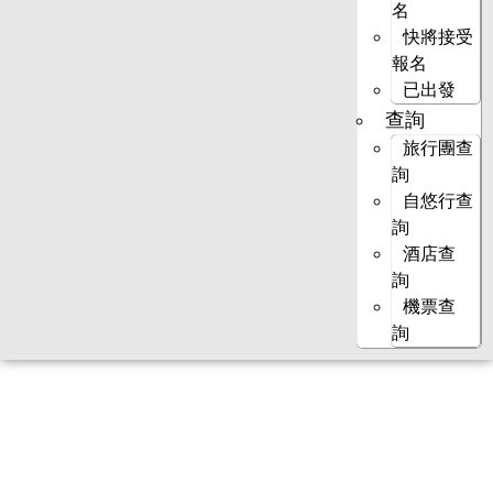
名
快將接受
報名
已出發
查詢
旅行團查
詢
自悠行查
詢
酒店查
詢
機票查
詢