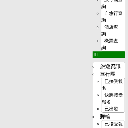
詢
自悠行查
詢
酒店查
詢
機票查
詢
旅遊資訊
旅行團
已接受報
名
快將接受
報名
已出發
郵輪
已接受報