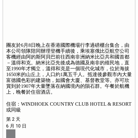
團友於6月8日晚上在香港國際機場行李過磅櫃台集合，由
本公司領隊陪同辦理登機手續後，乘埃塞俄比亞航空公司
客機經由阿的斯阿貝巴前往西南非洲納米比亞共和國首都
－溫得和克。納米比亞先後成為德國及南非的殖民地，直
至1990年才獨立，溫得和克是一個現代化城市，位於海拔
1650米的山丘上，人口約1萬五千人。抵達後參觀市內大量
富德國色彩的建築物，如國會大廈、基督教堂等。亦可欣
賞到於1907年大量墜落在納國境內的隕石群。午餐於航機
上，晚餐於住宿酒店。
住宿：WINDHOEK COUNTRY CLUB HOTEL & RESORT
或同級
第 2 天
6 月 10 日