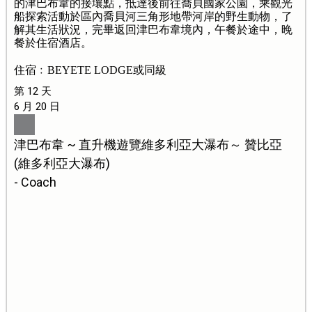
的津巴布韋的接壤點，抵達後前往喬貝國家公園，乘觀光
船探索活動於區內喬貝河三角形地帶河岸的野生動物，了
解其生活狀況，完畢返回津巴布韋境內，午餐於途中，晚
餐於住宿酒店。
住宿﹕BEYETE LODGE或同級
第 12 天
6 月 20 日
津巴布韋 ~ 直升機遊覽維多利亞大瀑布～ 贊比亞
(維多利亞大瀑布)
- Coach