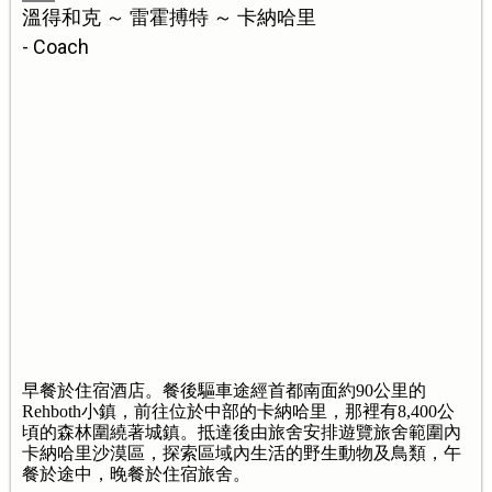
溫得和克 ～ 雷霍搏特 ～ 卡納哈里
- Coach
早餐於住宿酒店。餐後驅車途經首都南面約90公里的
Rehboth小鎮，前往位於中部的卡納哈里，那裡有8,400公
頃的森林圍繞著城鎮。抵達後由旅舍安排遊覽旅舍範圍內
卡納哈里沙漠區，探索區域內生活的野生動物及鳥類，午
餐於途中，晚餐於住宿旅舍。