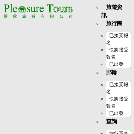
旅遊資
訊
旅行團
已接受報
名
快將接受
報名
已出發
郵輪
已接受報
名
快將接受
報名
已出發
查詢
旅行團查