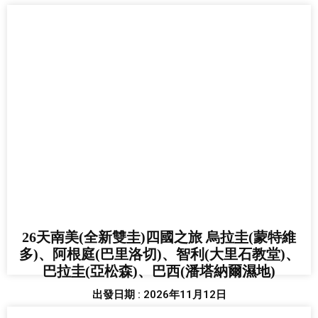
26天南美(全新雙圭)四國之旅 烏拉圭(蒙特維
多)、阿根庭(巴里洛切)、智利(大里石教堂)、
巴拉圭(亞松森)、巴西(潘塔納爾濕地)
出發日期 : 2026年11月12日