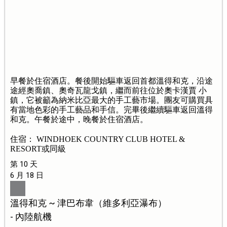
早餐於住宿酒店。餐後開始驅車返回首都溫得和克，沿途
途經奧喬鎮、奧奇瓦龍戈鎮，繼而前往位於奧卡漢賈 小
鎮，它被籲為納米比亞最大的手工藝市場。團友可購買具
有當地色彩的手工藝品和手信。完畢後繼續驅車返回溫得
和克。午餐於途中，晚餐於住宿酒店。
住宿： WINDHOEK COUNTRY CLUB HOTEL &
RESORT或同級
第 10 天
6 月 18 日
溫得和克 ~ 津巴布韋（維多利亞瀑布）
- 內陸航機