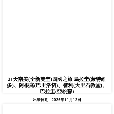
21天南美(全新雙圭)四國之旅 烏拉圭(蒙特維
多)、阿根庭(巴里洛切)、智利(大里石教堂)、
巴拉圭(亞松森)
出發日期 : 2026年11月12日