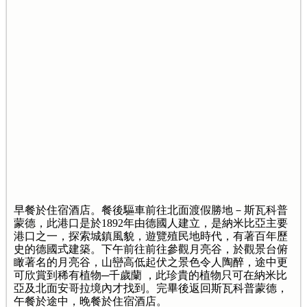
早餐於住宿酒店。餐後驅車前往北面渡假勝地－斯瓦科普
蒙德，此港口是於1892年由德國人建立，是納米比亞主要
港口之一，探索城鎮風貌，遊覽殖民地時代，有著百年歷
史的德國式建築。下午前往前往參觀月亮谷，於觀景台俯
瞰著名的月亮谷，山巒高低起伏之景色令人陶醉，途中更
可欣賞到稀有植物─千歲蘭 ，此珍貴的植物只可在納米比
亞及北面安哥拉境內才找到。完畢後返回斯瓦科普蒙德，
午餐於途中，晚餐於住宿酒店。