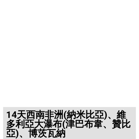
14天西南非洲(納米比亞)、維
多利亞大瀑布(津巴布韋、贊比
亞)、博茨瓦納