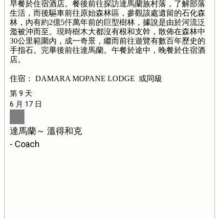
早餐於住宿酒店。餐後前往探訪達馬蘭族村落，了解部落
生活，而後驅車前往原始森林區，參觀該處遺留的石化森
林，內有約2億5仟萬年前的巨型樹林，據說是由於河流泛
濫被沖而至。現時樹木大都沒有根和支幹，散佈在森林中
30公里範圍內，成一奇景，繼而前往遊覽有數百年歷史的
手指石。完畢後前往達馬蘭。午餐於途中，晚餐於住宿酒
店。
住宿： DAMARA MOPANE LODGE 或同級
第 9 天
6 月 17 日
達馬蘭～ 溫得和克
- Coach