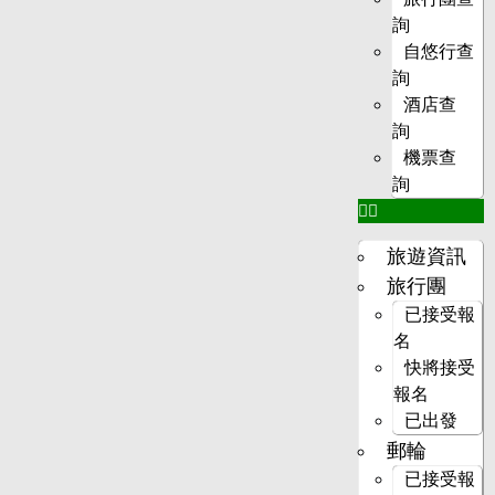
詢
自悠行查
詢
酒店查
詢
機票查
詢
旅遊資訊
旅行團
已接受報
名
快將接受
報名
已出發
郵輪
已接受報