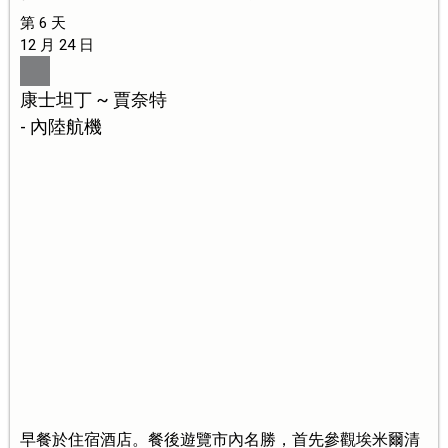
第 6 天
12 月 24 日
康士坦丁 ~ 賈奈特
- 內陸航機
早餐於住宿酒店。餐後遊覽市內名勝，首先參觀埃米爾清