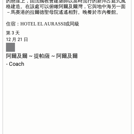
的懸崖上，由法國教會建築師以當時流行的新拜占庭式風
格建造。在該處可以俯瞰阿爾及爾灣，它與地中海另一面
－馬賽港的拉爾德聖母院遙遙相對。晚餐於市內餐館。
住宿：HOTEL EL AURASSI或同級
第 3 天
12 月 21 日
阿爾及爾 ~ 提帕薩 ~ 阿爾及爾
- Coach