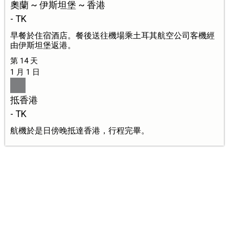
奧蘭 ~ 伊斯坦堡 ~ 香港
- TK
早餐於住宿酒店。餐後送往機場乘土耳其航空公司客機經
由伊斯坦堡返港。
第 14 天
1 月 1 日
抵香港
- TK
航機於是日傍晚抵達香港，行程完畢。