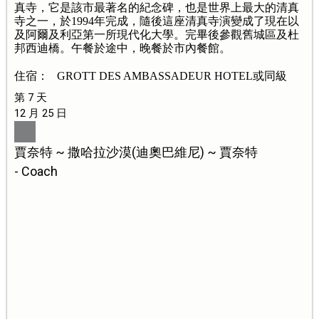
真寺，它是該市最著名的紀念碑，也是世界上最大的清真
寺之一，於1994年完成，隨後這座清真寺演變成了現在以
及阿爾及利亞第一所現代化大學。完畢後參觀舊城區及杜
邦西迪橋。午餐於途中，晚餐於市內餐館。
住宿： GROTT DES AMBASSADEUR HOTEL或同級
第 7 天
12 月 25 日
賈奈特 ~ 撒哈拉沙漠(迪奧巴維尼) ~ 賈奈特
- Coach