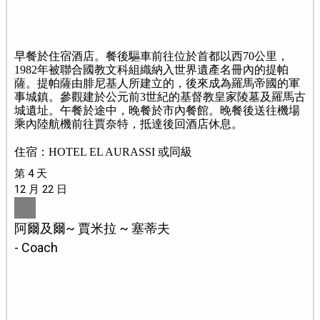
早餐於住宿酒店。餐後驅車前往位於首都以西70公里，
1982年被聯合國教文科組織納入世界遺產名冊內的提帕
薩。提帕薩由腓尼基人所建立的，後來成為羅馬帝國的軍
事城鎮。參觀建於公元前3世紀的基督教皇家陵墓及羅馬古
城遺址。午餐於途中，晚餐於市內餐館。晚餐後送往機場
乘內陸航機前往賈奈特，抵達後回酒店休息。
住宿：HOTEL EL AURASSI 或同級
第 4 天
12 月 22 日
阿爾及爾~ 賈米拉 ~ 塞蒂夫
- Coach