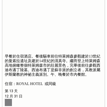
早餐於住宿酒店。餐後驅車前往特萊姆森參觀建於13世紀
的曼索拉遺址及建於14世紀的清真寺。繼而登上特萊姆森
高地俯瞰整個特萊姆森市的壯麗景色，完畢後前往參觀西
迪布邁丁陵墓。西迪布邁丁是蘇非派的創立者，其教派屬
伊斯蘭教的神祕主義派別。午、晚餐於市內餐館。
住宿：ROYAL HOTEL 或同級
第 13 天
12 月 31 日