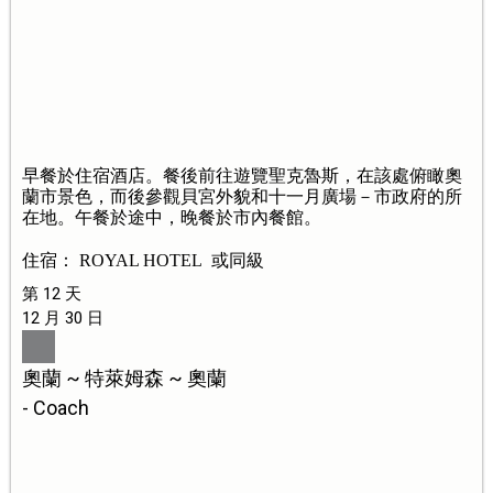
早餐於住宿酒店。餐後前往遊覽聖克魯斯，在該處俯瞰奧
蘭市景色，而後參觀貝宮外貌和十一月廣場－市政府的所
在地。午餐於途中，晚餐於市內餐館。
住宿： ROYAL HOTEL 或同級
第 12 天
12 月 30 日
奧蘭 ~ 特萊姆森 ~ 奧蘭
- Coach