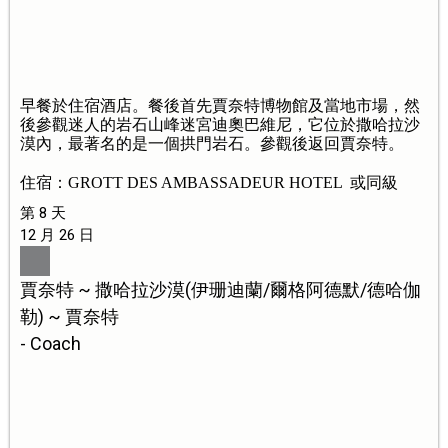
早餐於住宿酒店。餐後首先賈奈特博物館及當地市場，然
後參觀迷人的岩石山峰迷宮迪奧巴維尼，它位於撒哈拉沙
漠內，最著名的是一個拱門岩石。參觀後返回賈奈特。
住宿：GROTT DES AMBASSADEUR HOTEL 或同級
第 8 天
12 月 26 日
賈奈特 ~ 撒哈拉沙漠(伊珊迪蘭/爾格阿德默/德哈伽
勒) ~ 賈奈特
- Coach