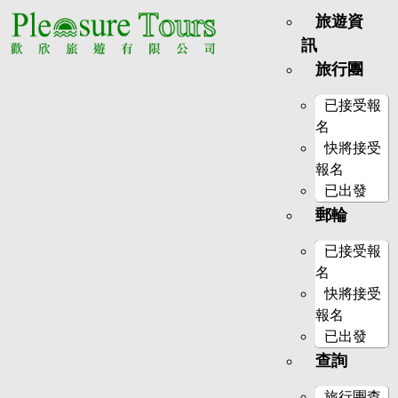
旅遊資
訊
旅行團
已接受報
名
快將接受
報名
已出發
郵輪
已接受報
名
快將接受
報名
已出發
查詢
旅行團查