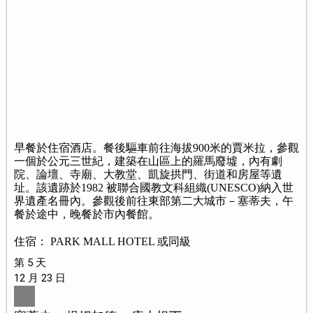
早餐於住宿酒店。餐後驅車前往海拔900米的賈米拉，參觀
一個於公元三世紀，建築在山區上的羅馬廢墟，內有劇
院、論壇、寺廟、大教堂、凱旋拱門、街道和房屋等遺
址。該遺跡於1982 被聯合國教文科組織(UNESCO)納入世
界遺產名冊內。參觀後前往東部第二大城市－塞蒂夫，午
餐於途中，晚餐於市內餐館。
住宿： PARK MALL HOTEL 或同級
第 5 天
12 月 23 日