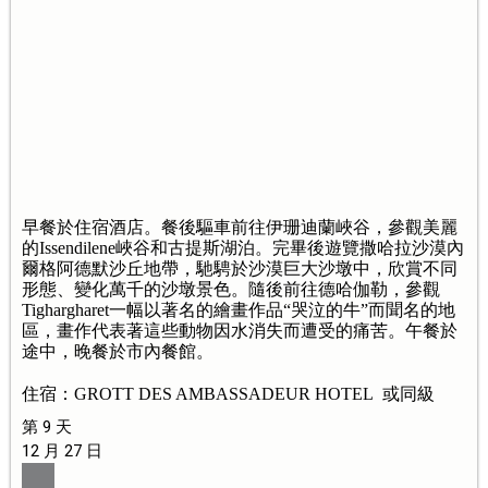
早餐於住宿酒店。餐後驅車前往伊珊迪蘭峽谷，參觀美麗
的Issendilene峽谷和古提斯湖泊。完畢後遊覽撒哈拉沙漠內
爾格阿德默沙丘地帶，馳騁於沙漠巨大沙墩中，欣賞不同
形態、變化萬千的沙墩景色。隨後前往德哈伽勒，參觀
Tighargharet一幅以著名的繪畫作品“哭泣的牛”而聞名的地
區，畫作代表著這些動物因水消失而遭受的痛苦。午餐於
途中，晚餐於市內餐館。
住宿：GROTT DES AMBASSADEUR HOTEL 或同級
第 9 天
12 月 27 日