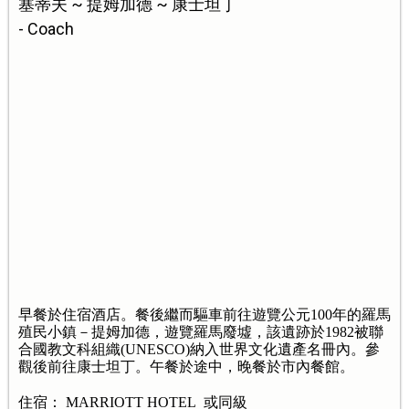
塞蒂夫 ~ 提姆加德 ~ 康士坦丁
- Coach
早餐於住宿酒店。餐後繼而驅車前往遊覽公元100年的羅馬
殖民小鎮－提姆加德，遊覽羅馬廢墟，該遺跡於1982被聯
合國教文科組織(UNESCO)納入世界文化遺產名冊內。參
觀後前往康士坦丁。午餐於途中，晚餐於市內餐館。
住宿： MARRIOTT HOTEL 或同級