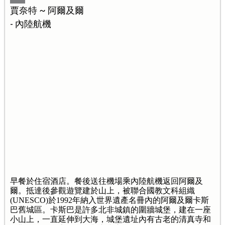
賈奈特 ~ 阿爾及爾
- 內陸航機
早餐於住宿酒店。餐後送往機場乘內陸航機返回阿爾及
爾。抵達後參觀遊覽建於山上，被聯合國教文科組織
(UNESCO)於1992年納入世界遺產名冊內的阿爾及爾卡斯
巴舊城區。卡斯巴是許多北非城鎮的圍牆城堡，建在一座
小山上，一直延伸到大海，城堡遺址內有古老的清真寺和