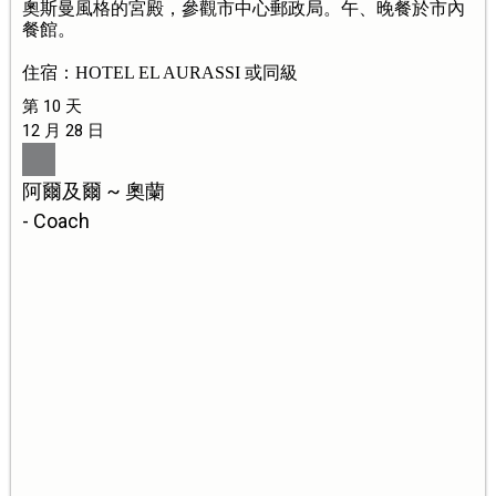
奧斯曼風格的宮殿，參觀市中心郵政局。午、晚餐於市內
餐館。
住宿：HOTEL EL AURASSI 或同級
第 10 天
12 月 28 日
阿爾及爾 ~ 奧蘭
- Coach