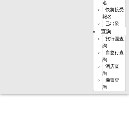
名
快將接受
報名
已出發
查詢
旅行團查
詢
自悠行查
詢
酒店查
詢
機票查
詢