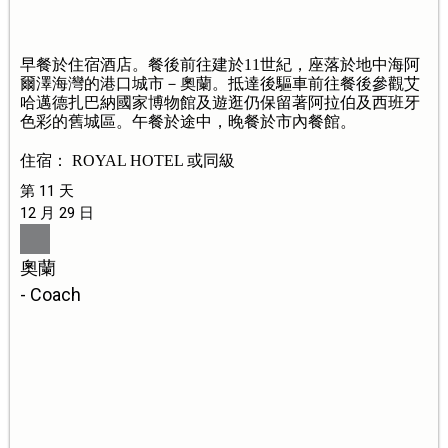
早餐於住宿酒店。餐後前往建於11世紀，座落於地中海阿
爾澤海灣的港口城市－奧蘭。抵達後驅車前往餐後參觀艾
哈邁德扎巴納國家博物館及遊逛仍保留著阿拉伯及西班牙
色彩的舊城區。午餐於途中，晚餐於市內餐館。
住宿： ROYAL HOTEL 或同級
第 11 天
12 月 29 日
奧蘭
- Coach