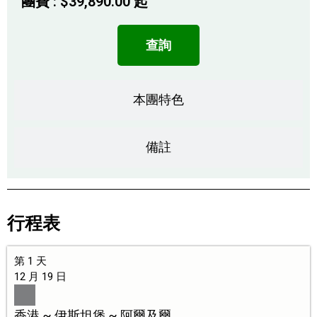
團費 :
$
39,890.00
起
查詢
本團特色
備註
行程表
第 1 天
12 月 19 日
香港 ~ 伊斯坦堡 ~ 阿爾及爾