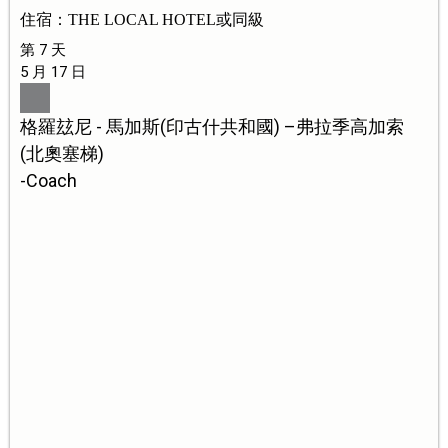
住宿：THE LOCAL HOTEL或同級
第 7 天
5 月 17 日
格羅玆尼 - 馬加斯(印古什共和國) –弗拉季高加索
(北奧塞梯)
-Coach