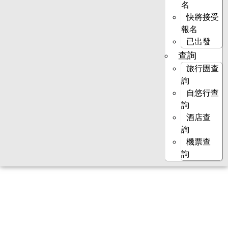
名
快將接受
報名
已出發
查詢
旅行團查
詢
自悠行查
詢
酒店查
詢
機票查
詢