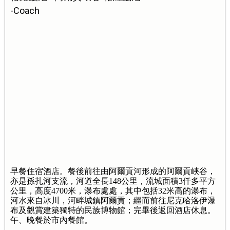
-Coach
早餐住宿酒店。餐後前往由阿爾貢河形成的阿爾貢峽谷，
亦是孫扎河支流，河道全長148公里，流城面積3仟多平方
公里，高度4700米，瀑布處處，其中包括32米高的瀑布，
河水來自冰川，河畔城鎮阿爾貢；繼而前往尼克哈洛伊瀑
布及觀賞建築獨特的民族博物館；完畢後返回酒店休息。
午、晚餐於市內餐館。