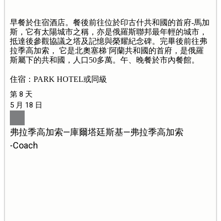
早餐於住宿酒店。餐後前往位於印古什共和國的首府-馬加
斯，它有太陽城市之稱，亦是俄羅斯聯邦最年輕的城市，
抵達後參觀協議之塔及記憶與榮耀紀念碑。完畢後前往弗
拉季高加索， 它是北奧塞梯˙阿蘭共和國的首府，是俄羅
斯屬下的共和國，人口50多萬。午、晚餐於市內餐館。
住宿：PARK HOTEL或同級
第 8 天
5 月 18 日
弗拉季高加索—庫爾塔廷斯基—弗拉季高加索
-Coach