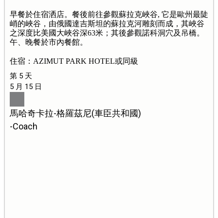
早餐於住宿洒店。餐後前往參觀蘇拉克峽谷, 它是歐州最陡
峭的峽谷，由俄國達吉斯坦的蘇拉克河雕刻而成，其峽谷
之深度比美國大峽谷深63米；其後參觀諾科洞穴及吊橋。
午、晚餐於市內餐館。
住宿：AZIMUT PARK HOTEL或同級
第 5 天
5 月 15 日
馬哈奇卡拉-格羅茲尼(車臣共和國)
-Coach