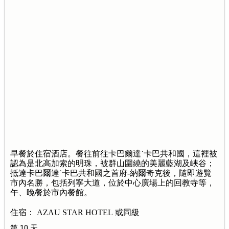
早餐於住宿酒店。餐往前往卡巴爾達˙卡巴共和國，這裡被
認為是北高加索的明珠，被群山圍繞的美麗藍湖及峽谷；
抵達卡巴爾達˙卡巴共和國之首府-納爾奇克後，隨即遊覽
市內名勝，包括列寧大道，位於中心廣場上的回教寺等，
午、晚餐於市內餐館。
住宿： AZAU STAR HOTEL 或同級
第 10 天