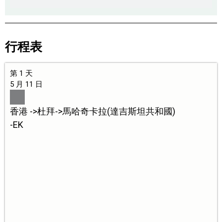
行程表
第 1 天
5 月 11 日
香港 ->杜拜->馬哈奇卡拉(達吉斯坦共和國)
-EK