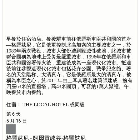
早餐於住宿酒店。餐後驅車前往俄羅斯車臣共和國的首府
—格羅茲尼，它是俄軍控制北高加索的主要城市之一，於
1989年兩次戰役，城市大部份遭到毀滅性破壞，此城市被
聯合國稱為地球上受災最嚴重城市，1996年在俄羅斯和車
臣共和國簽署停火後，重建後成為一座現代化城市。抵達
後前往參觀這現代化城市包括花卉公園、戰爭紀念館、著
名的天堂階梯、大清真寺，它是俄羅斯最大的清真寺，被
稱為車臣之心，於2011 年由土耳其著名建築師建成，擁有
四座63米的宣禮塔，高43米圓頂，可容納1萬人聚禮。午、
晚餐於市內餐館。
住宿： THE LOCAL HOTEL 或同級
第 6 天
5 月 16 日
格羅茲尼 - 阿爾貢峽谷-格羅玆尼