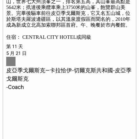
山，世界七大州頂峯之一，排名第五高，其山峯最高點是
5642米；扺達後乘纜車乘上3750米的山峯，飽覽群山美
景。完畢後驅車前往皮亞季戈爾斯克，它又名五山城，位
於斯塔夫羅波邊疆區，以其溫泉渡假區而聞名的，2010年
成為新成立北高加索聯邦區首府。午、晚餐於市內餐館。
住宿： CENTRAL CITY HOTEL或同級
第 11 天
5 月 21 日
皮亞季戈爾斯克—卡拉恰伊-切爾克斯共和國-皮亞季
戈爾斯克
-Coach