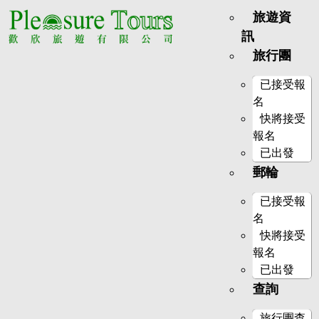
旅遊資
訊
旅行團
已接受報
名
快將接受
報名
已出發
郵輪
已接受報
名
快將接受
報名
已出發
查詢
旅行團查