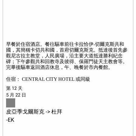
早餐於住宿酒店。餐往驅車前往卡拉恰伊-切爾克斯共和
國，其簡稱卡切共和國，首府切爾克斯克。抵達後首先參
觀尼古拉主教堂，人民廣場，沿主要大道抵達勝利紀念
碑；下午參觀共和回教寺及彼得、保羅門徒天主教會等。
完畢後驅車返回酒店休息，午、晚餐於市內餐館。
住宿： CENTRAL CITY HOTEL 或同級
第 12 天
5 月 22 日
皮亞季戈爾斯克 -> 杜拜
-EK