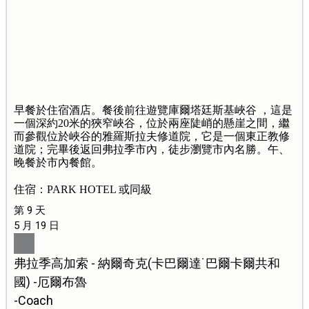
早餐於住宿酒店。餐後前往遊覽庫爾塔廷斯基峽谷 ，這是
一個深約20米的狹窄峽谷，位於兩座陡峭的懸崖之間，繼
而參觀位於峽谷的雅羅斯拉夫修道院，它是一個東正教修
道院；完畢後返回弗拉季市內，徒步瀏覽市內名勝。午、
晚餐於市內餐館。
住宿：PARK HOTEL 或同級
第 9 天
5 月 19 日
弗拉季高加索 - 納爾奇克(卡巴爾達˙巴爾卡爾共和
國) -厄爾布魯
-Coach