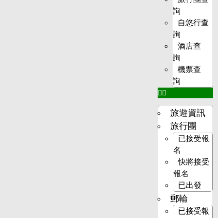
詢
自悠行查
詢
酒店查
詢
機票查
詢
旅遊資訊
旅行團
已接受報
名
快將接受
報名
已出發
郵輪
已接受報