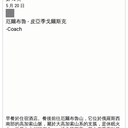
5 月 20 日
厄爾布魯 - 皮亞季戈爾斯克
-Coach
早餐於住宿酒店。餐後前往厄爾布魯山，它位於俄羅斯西
南部的高加索山脈，屬於大高加索山系的支胍，是休眠火