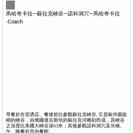
馬哈奇卡拉—蘇拉克峽谷—諾科洞穴—馬哈奇卡拉
-Coach
早餐於住宿洒店。餐後前往參觀蘇拉克峽谷, 它是歐州最陡
峭的峽谷，由俄國達吉斯坦的蘇拉克河雕刻而成，其峽谷
之深度比美國大峽谷深63米；其後參觀諾科洞穴及吊橋。
午、晚餐於市內餐館。