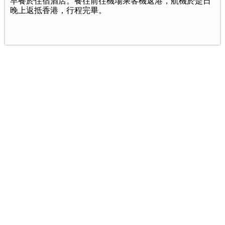
早餐於住宿酒店。餐往前往機場乘客機返港，航機於是日
晚上返抵香港，行程完畢。