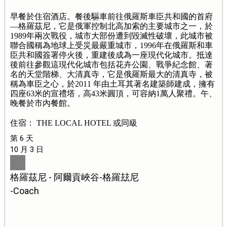
早餐於住宿酒店。餐後驅車前往俄羅斯車臣共和國的首府
—格羅茲尼，它是俄軍控制北高加索的主要城市之一，於
1989年兩次戰役，城市大部份遭到毀滅性破壞，此城市被
聯合國稱為地球上受災最嚴重城市，1996年在俄羅斯和車
臣共和國簽署停火後，重建後成為一座現代化城市。抵達
後前往參觀這現代化城市包括花卉公園、戰爭紀念館、著
名的天堂階梯、大清真寺，它是俄羅斯最大的清真寺，被
稱為車臣之心，於2011 年由土耳其著名建築師建成，擁有
四座63米的宣禮塔，高43米圓頂，可容納1萬人聚禮。午、
晚餐於市內餐館。
住宿： THE LOCAL HOTEL 或同級
第 6 天
10 月 3 日
格羅茲尼 - 阿爾貢峽谷-格羅玆尼
-Coach