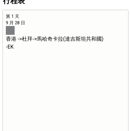
行程表
第 1 天
9 月 28 日
香港 ->杜拜->馬哈奇卡拉(達吉斯坦共和國)
-EK