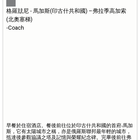
格羅玆尼 - 馬加斯(印古什共和國) –弗拉季高加索
(北奧塞梯)
-Coach
早餐於住宿酒店。餐後前往位於印古什共和國的首府-馬加
斯，它有太陽城市之稱，亦是俄羅斯聯邦最年輕的城市，
抵達後參觀協議之塔及記憶與榮耀紀念碑。完畢後前往弗