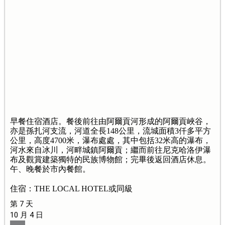
早餐住宿酒店。餐後前往由阿爾貢河形成的阿爾貢峽谷，
亦是孫扎河支流，河道全長148公里，流城面積3仟多平方
公里，高度4700米，瀑布處處，其中包括32米高的瀑布，
河水來自冰川，河畔城鎮阿爾貢；繼而前往尼克哈洛伊瀑
布及觀賞建築獨特的民族博物館；完畢後返回酒店休息。
午、晚餐於市內餐館。
住宿：THE LOCAL HOTEL或同級
第 7 天
10 月 4 日