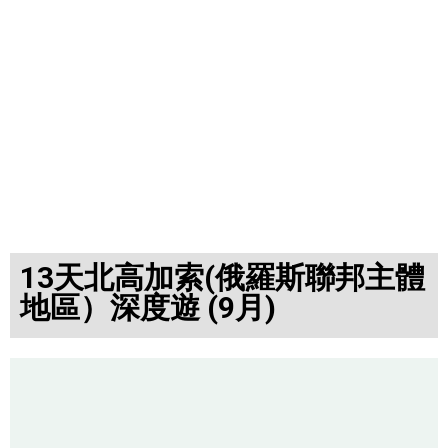
13天北高加索(俄羅斯聯邦主體
地區）深度遊 (9月)