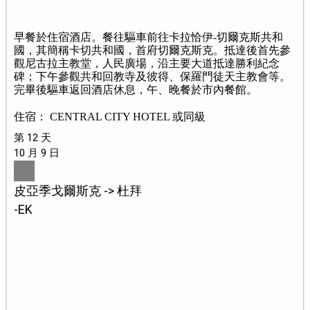
早餐於住宿酒店。餐往驅車前往卡拉恰伊-切爾克斯共和
國，其簡稱卡切共和國，首府切爾克斯克。抵達後首先參
觀尼古拉主教堂，人民廣場，沿主要大道抵達勝利紀念
碑；下午參觀共和回教寺及彼得、保羅門徒天主教會等。
完畢後驅車返回酒店休息，午、晚餐於市內餐館。
住宿： CENTRAL CITY HOTEL 或同級
第 12 天
10 月 9 日
皮亞季戈爾斯克 -> 杜拜
-EK