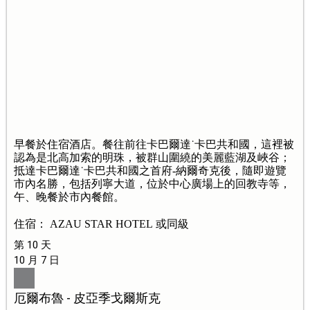
早餐於住宿酒店。餐往前往卡巴爾達˙卡巴共和國，這裡被
認為是北高加索的明珠，被群山圍繞的美麗藍湖及峽谷；
抵達卡巴爾達˙卡巴共和國之首府-納爾奇克後，隨即遊覽
市內名勝，包括列寧大道，位於中心廣場上的回教寺等，
午、晚餐於市內餐館。
住宿： AZAU STAR HOTEL 或同級
第 10 天
10 月 7 日
厄爾布魯 - 皮亞季戈爾斯克