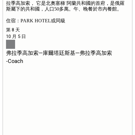
拉季高加索， 它是北奧塞梯˙阿蘭共和國的首府，是俄羅
斯屬下的共和國，人口50多萬。午、晚餐於市內餐館。
住宿：PARK HOTEL或同級
第 8 天
10 月 5 日
弗拉季高加索—庫爾塔廷斯基—弗拉季高加索
-Coach