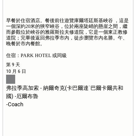
早餐於住宿酒店。餐後前往遊覽庫爾塔廷斯基峽谷 ，這是
一個深約20米的狹窄峽谷，位於兩座陡峭的懸崖之間，繼
而參觀位於峽谷的雅羅斯拉夫修道院，它是一個東正教修
道院；完畢後返回弗拉季市內，徒步瀏覽市內名勝。午、
晚餐於市內餐館。
住宿：PARK HOTEL 或同級
第 9 天
10 月 6 日
弗拉季高加索 - 納爾奇克(卡巴爾達˙巴爾卡爾共和
國) -厄爾布魯
-Coach