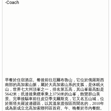
-Coach
早餐於住宿酒店。餐後前往厄爾布魯山，它位於俄羅斯西
南部的高加索山脈，屬於大高加索山系的支胍，是休眠火
山，世界七大州頂峯之一，排名第五高，其山峯最高點是
5642米；扺達後乘纜車乘上3750米的山峯，飽覽群山美
景。完畢後驅車前往皮亞季戈爾斯克，它又名五山城，位
於斯塔夫羅波邊疆區，以其溫泉渡假區而聞名的，2010年
成為新成立北高加索聯邦區首府。午、晚餐於市內餐館。