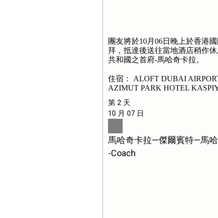
團友將於10月06日晚上於香
拜，抵達後送往當地酒店稍作休
共和國之首府-馬哈奇卡拉。
住宿： ALOFT DUBAI AIRPO
AZIMUT PARK HOTEL KASP
第 2 天
10 月 07 日
馬哈奇卡拉—傑爾賓特—馬
-Coach