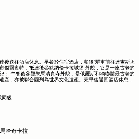
達後送往酒店休息。早餐於住宿酒店，餐後`驅車前往達吉斯坦
市傑爾賓特，抵達後參觀納倫卡拉城堡 外貌，它是一座古老的
紀； 午餐後參觀朱馬清真寺外貌，是俄羅斯和獨聯體最古老的
遺產，亦被聯合國列為世界文化遺產。完畢後返回酒店休息，
L或同級
—馬哈奇卡拉