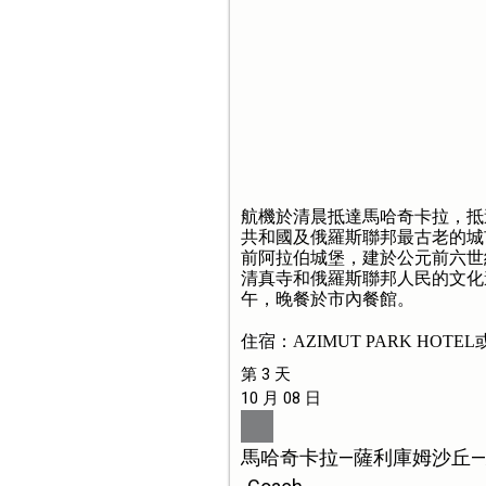
航機於清晨抵達馬哈奇卡拉，抵
共和國及俄羅斯聯邦最古老的城
前阿拉伯城堡，建於公元前六世
清真寺和俄羅斯聯邦人民的文化
午，晚餐於市內餐館。
住宿：AZIMUT PARK HOTE
第 3 天
10 月 08 日
馬哈奇卡拉—薩利庫姆沙丘