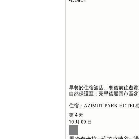
-Coach
早餐於住宿酒店。餐後前往遊覽
自然保護區；完畢後返回市區參
住宿：AZIMUT PARK HOTEL
第 4 天
10 月 09 日
馬哈奇卡拉—蘇拉克峽谷—