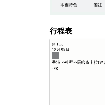
本團特色
備註
行程表
第 1 天
10 月 05 日
香港 ->杜拜->馬哈奇卡拉(
-EK