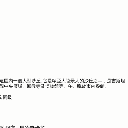
這區內一個大型沙丘, 它是歐亞大陸最大的沙丘之—，是吉斯坦
觀中央廣場、回教寺及博物館等。午、晚於市內餐館。
或 同級
諾科洞穴—馬哈奇卡拉