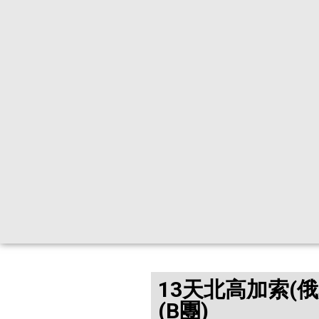
13天北高加索(
(B團)