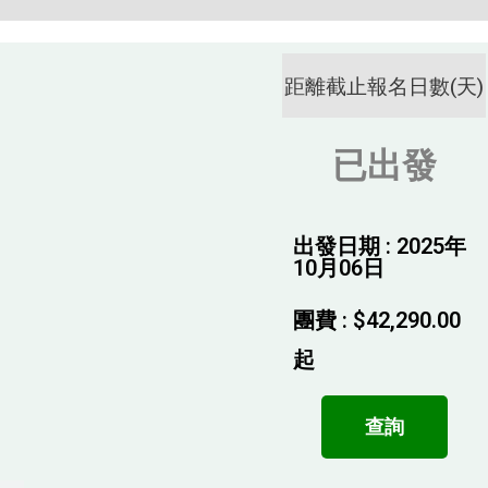
距離截止報名日數(天)
已出發
出發日期 : 2025年
10月06日
團費 :
$
42,290.00
起
查詢