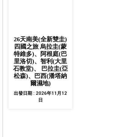
26天南美(全新雙圭)
四國之旅 烏拉圭(蒙
特維多)、阿根庭(巴
里洛切)、智利(大里
石教堂)、 巴拉圭(亞
松森)、巴西(潘塔納
爾濕地)
出發日期 : 2026年11月12
日