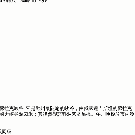
蘇拉克峽谷, 它是歐州最陡峭的峽谷，由俄國達吉斯坦的蘇拉克
國大峽谷深63米；其後參觀諾科洞穴及吊橋。午、晚餐於市內餐
L或同級