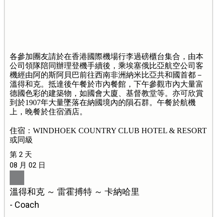
各參加團友請於在香港國際機場行李過磅櫃台集合，由本
公司領隊陪同辦理登機手續後，乘埃塞俄比亞航空公司客
機經由阿的斯阿貝巴前往西南非洲納米比亞共和國首都－
溫得和克。抵達後午餐於市內餐館，下午參觀市內大量富
德國色彩的建築物，如國會大廈、基督教堂等。亦可欣賞
到於1907年大量墜落在納國境內的隕石群。午餐於航機
上，晚餐於住宿酒店。
住宿：WINDHOEK COUNTRY CLUB HOTEL & RESORT
或同級
第 2 天
08 月 02 日
溫得和克 ～ 雷霍搏特 ～ 卡納哈里
- Coach