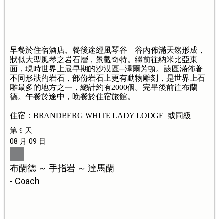
早餐於住宿酒店。餐後途經風琴谷，谷內佈滿天然形成，
狀似大型風琴之岩石層，景觀奇特。繼前往納米比亞東
面，現時世界上最早期的沙漠區─澤爾芳頓。該區滿佈著
不同形狀的岩石，部份岩石上更有動物雕刻，是世界上石
雕最多的地方之一，總計約有2000個。完畢後前往布蘭
德。午餐於途中，晚餐於住宿旅館。
住宿：BRANDBERG WHITE LADY LODGE 或同級
第 9 天
08 月 09 日
布蘭德 ～ 手指岩 ～ 達馬蘭
- Coach