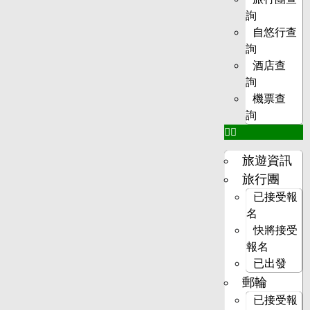
詢
自悠行查
詢
酒店查
詢
機票查
詢
旅遊資訊
旅行團
已接受報
名
快將接受
報名
已出發
郵輪
已接受報