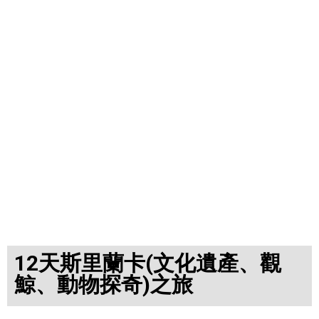
12天斯里蘭卡(文化遺產、觀
鯨、動物探奇)之旅