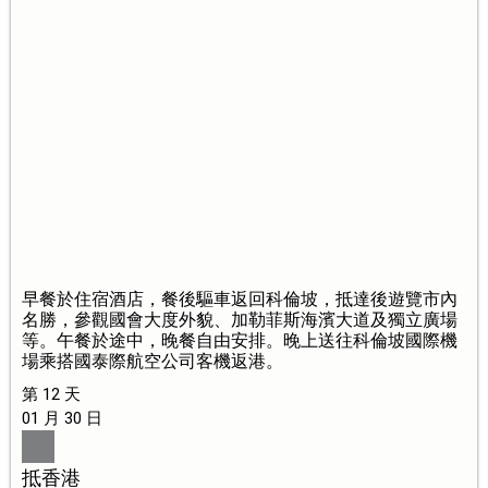
早餐於住宿酒店，餐後驅車返回科倫坡，抵達後遊覽市內
名勝，參觀國會大度外貌、加勒菲斯海濱大道及獨立廣場
等。午餐於途中，晚餐自由安排。晚上送往科倫坡國際機
場乘搭國泰際航空公司客機返港。
第 12 天
01 月 30 日
抵香港