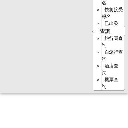
名
快將接受
報名
已出發
查詢
旅行團查
詢
自悠行查
詢
酒店查
詢
機票查
詢