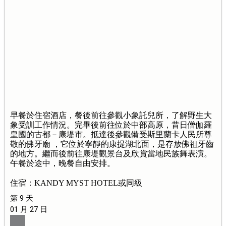
早餐於住宿酒店，餐後前往參觀小象託兒所，了解野生大
象受訓工作情況。完畢後前往位於中部高原，昔日僧伽羅
皇國的古都－康堤市。抵達後參觀備受斯里蘭卡人民所尊
敬的佛牙廟 ，它位於寧靜的康提湖北面，是存放佛祖牙齒
的地方。繼而後前往康堤觀景台及欣賞當地民族舞表演。
午餐於途中，晚餐自由安排。
住宿：KANDY MYST HOTEL或同級
第 9 天
01 月 27 日