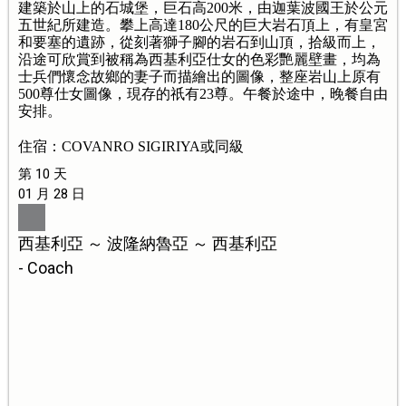
建築於山上的石城堡，巨石高200米，由迦葉波國王於公元
五世紀所建造。攀上高達180公尺的巨大岩石頂上，有皇宮
和要塞的遺跡，從刻著獅子腳的岩石到山頂，拾級而上，
沿途可欣賞到被稱為西基利亞仕女的色彩艷麗壁畫，均為
士兵們懷念故鄉的妻子而描繪出的圖像，整座岩山上原有
500尊仕女圖像，現存的祇有23尊。午餐於途中，晚餐自由
安排。
住宿：COVANRO SIGIRIYA或同級
第 10 天
01 月 28 日
西基利亞 ～ 波隆納魯亞 ～ 西基利亞
- Coach