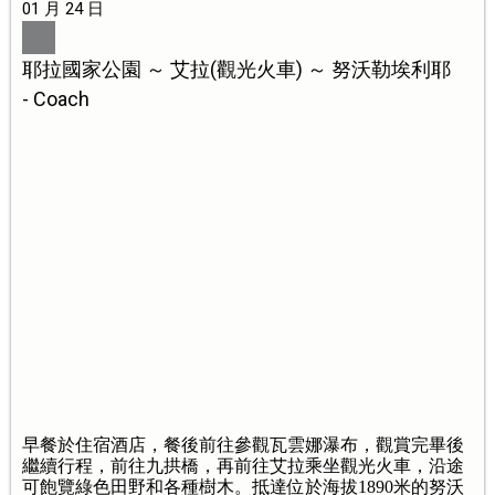
01 月 24 日
耶拉國家公園 ～ 艾拉(觀光火車) ～ 努沃勒埃利耶
- Coach
早餐於住宿酒店，餐後前往參觀瓦雲娜瀑布，觀賞完畢後
繼續行程，前往九拱橋，再前往艾拉乘坐觀光火車，沿途
可飽覽綠色田野和各種樹木。抵達位於海拔1890米的努沃