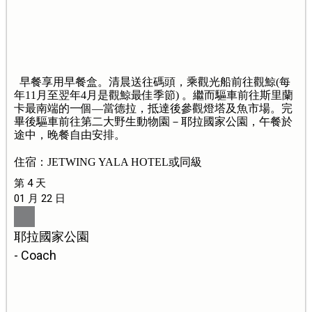
早餐享用早餐盒。清晨送往碼頭，乘觀光船前往觀鯨(每
年11月至翌年4月是觀鯨最佳季節) 。繼而驅車前往斯里蘭
卡最南端的一個—當德拉，抵達後參觀燈塔及魚市場。完
畢後驅車前往第二大野生動物園－耶拉國家公園，午餐於
途中，晚餐自由安排。
住宿：JETWING YALA HOTEL或同級
第 4 天
01 月 22 日
耶拉國家公園
- Coach