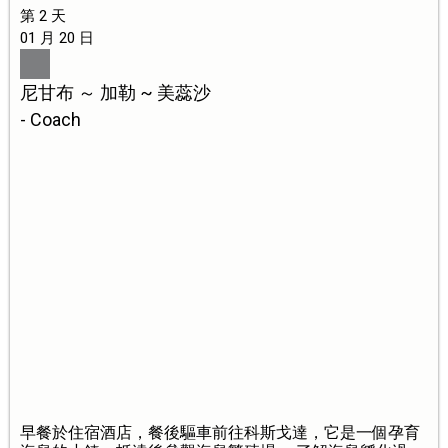
第 2 天
01 月 20 日
尼甘布 ～ 加勒 ~ 美蕊沙
- Coach
早餐於住宿酒店，餐後驅車前往科斯戈達，它是一個孕育