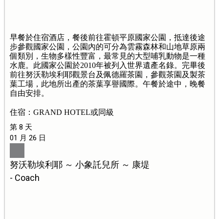
早餐於住宿酒店，餐後前往霍頓平原國家公園，抵達後途
步參觀國家公園，公園內的可分為雲霧森林和山地草原兩
個類別，生物多樣性豐富，最常見的大型哺乳動物是一種
水鹿。此國家公園於2010年被列入世界遺產名錄。完畢後
前往努沃勒埃利耶觀景台及佩德羅茶園，參觀茶園及製茶
葉工場，此地所出產的茶葉享譽國際。午餐於途中，晚餐
自由安排。
住宿：GRAND HOTEL或同級
第 8 天
01 月 26 日
努沃勒埃利耶 ～ 小象託兒所 ～ 康堤
- Coach