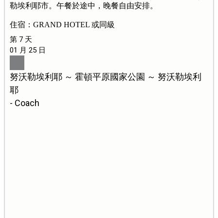
勒埃利耶市。午餐於途中，晚餐自由安排。
住宿：GRAND HOTEL 或同級
第 7 天
01 月 25 日
努沃勒埃利耶 ～ 霍頓平原國家公園 ～ 努沃勒埃利
耶
- Coach