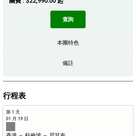
團費 :
$
22,990.00
起
查詢
本團特色
備註
行程表
第 1 天
01 月 19 日
香港 ～ 科倫坡 ～ 尼甘布