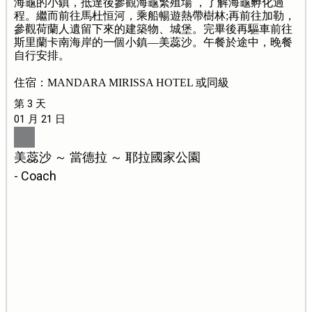
海龜的小鎮，抵達後參觀海龜繁殖場 ，了解海龜孵化過
程。繼而前往馬杜恒河，乘船暢遊熱帶樹林;再前往加勒，
參觀荷蘭人遺留下來的建築物、城堡。完畢後再驅車前往
斯里蘭卡南海岸的一個小鎮—美蕊沙。午餐於途中，晚餐
自行安排。
住宿：MANDARA MIRISSA HOTEL 或同級
第 3 天
01 月 21 日
美蕊沙 ～ 當德拉 ～ 耶拉國家公園
- Coach