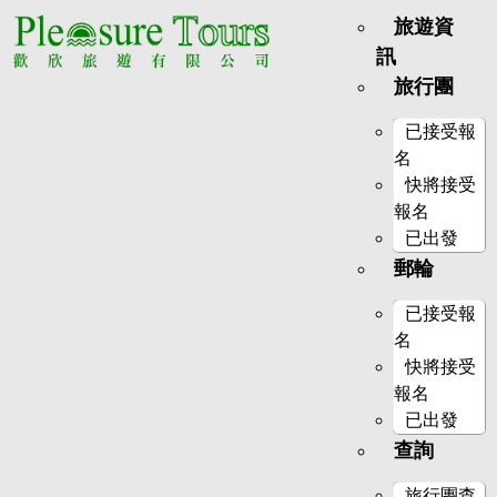
旅遊資
訊
旅行團
已接受報
名
快將接受
報名
已出發
郵輪
已接受報
名
快將接受
報名
已出發
查詢
旅行團查