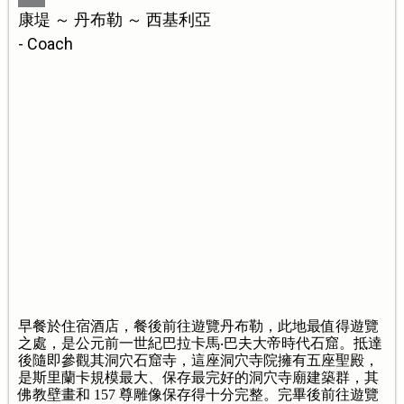
康堤 ～ 丹布勒 ～ 西基利亞
- Coach
早餐於住宿酒店，餐後前往遊覽丹布勒，此地最值得遊覽
之處，是公元前一世紀巴拉卡馬‧巴夫大帝時代石窟。抵達
後隨即參觀其洞穴石窟寺，這座洞穴寺院擁有五座聖殿，
是斯里蘭卡規模最大、保存最完好的洞穴寺廟建築群，其
佛教壁畫和 157 尊雕像保存得十分完整。完畢後前往遊覽