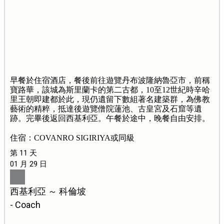
早餐於住宿酒店，餐後前往遊覽丹布波隆納魯亞市，前稱
寶路華，該城為斯里蘭卡的第二古都，10至12世紀時辛哈
里王朝即建都於此，現仍遺留下數組著名建築群，為佛教
藝術的精粹，抵達後遊覽僧院蓮池、古皇宮及石窟等遺
跡。完畢後返回西基利亞。午餐於途中，晚餐自由安排。
住宿：COVANRO SIGIRIYA或同級
第 11 天
01 月 29 日
西基利亞 ～ 科倫坡
- Coach