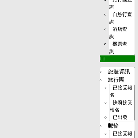
詢
自悠行查
詢
酒店查
詢
機票查
詢
旅遊資訊
旅行團
已接受報
名
快將接受
報名
已出發
郵輪
已接受報