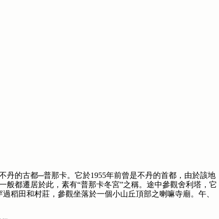
不丹的古都─普那卡。它於1955年前曾是不丹的首都，由於該地
一般都遷居於此，素有“普那卡冬宮”之稱。途中參觀舍利塔，它
後穿過稻田和村莊，參觀坐落於一個小山丘頂部之喇嘛寺廟。午、