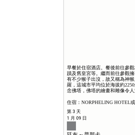
早餐於住宿酒店。餐後前往參觀
蹟及舊皇宮等。繼而前往參觀擁
有不少猴子出沒，故又稱為神猴
羅，這城市平均位於海拔約225
念佛塔，佛塔的繪畫和雕像令人
住宿：NORPHELING HOTEL
第 3 天
1 月 09 日
廷布 ~ 普那卡