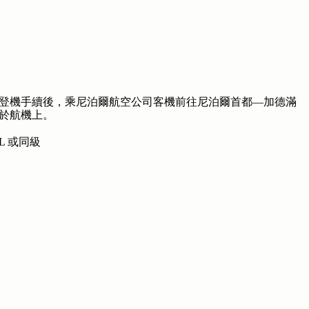
登機手續後，乘尼泊爾航空公司客機前往尼泊爾首都—加德滿
於航機上。
EL 或同級