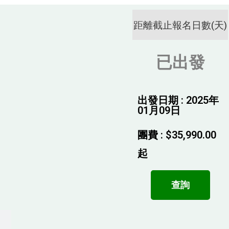
距離截止報名日數(天)
已出發
出發日期 : 2025年
01月09日
團費 :
$
35,990.00
起
查詢