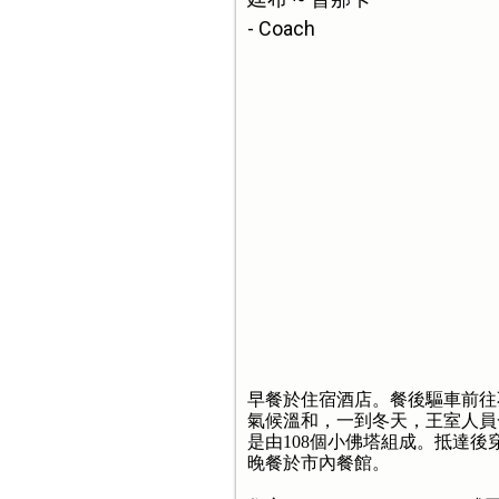
- Coach
早餐於住宿酒店。餐後驅車前往
氣候溫和，一到冬天，王室人員
是由108個小佛塔組成。抵達
晚餐於市內餐館。