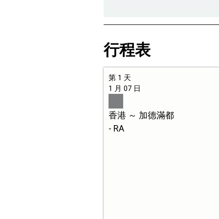
行程表
第 1 天
1 月 07 日
香港 ～ 加德滿都
- RA