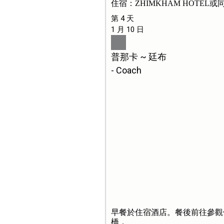
住宿：ZHIMKHAM HOTEL或
第 4 天
1 月 10 日
普那卡 ~ 廷布
- Coach
早餐於住宿酒店。餐後前往參觀
橋，