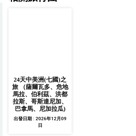
24天中美洲(七國)之
旅 （薩爾瓦多、危地
馬拉、伯利茲、洪都
拉斯、哥斯達尼加、
巴拿馬、尼加拉瓜)
出發日期 : 2026年12月09
日