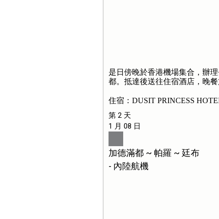
是日傍晚於香港機場集合，辦理
都。抵達後送往住宿酒店，晚餐
住宿：DUSIT PRINCESS HOT
第 2 天
1 月 08 日
加德滿都 ~ 帕羅 ~ 廷布
- 內陸航機