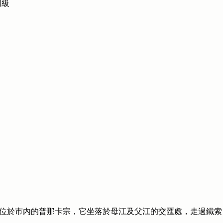
同級
位於市內的普那卡宗，它坐落於母江及父江的交匯處，走過鐵索