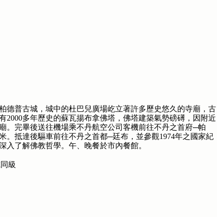
柏德普古城，城中的杜巴兒廣場屹立著許多歷史悠久的寺廟，古
有2000多年歷史的蘇瓦揚布拿佛塔，佛塔建築氣勢磅礡，因附近
廟。完畢後送往機場乘不丹航空公司客機前往不丹之首府─帕
0米。抵達後驅車前往不丹之首都─廷布，並參觀1974年之國家紀
深入了解佛教哲學。午、晚餐於市內餐館。
或同級