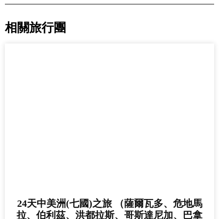
相關旅行團
24天中美洲(七國)之旅 （薩爾瓦多、危地馬
拉、伯利茲、洪都拉斯、哥斯達尼加、巴拿