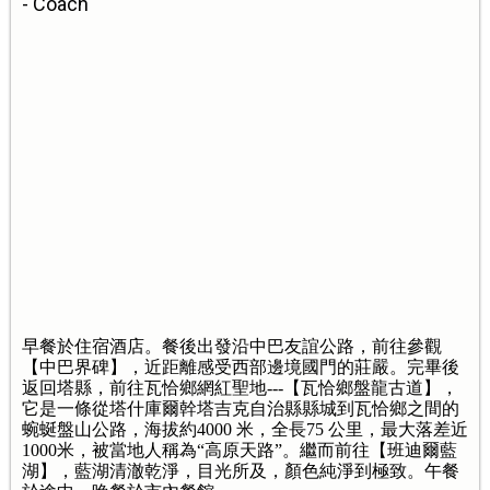
- Coach
早餐於住宿酒店。餐後出發沿中巴友誼公路，前往參觀
【中巴界碑】，近距離感受西部邊境國門的莊嚴。完畢後
返回塔縣，前往瓦恰鄉網紅聖地---【瓦恰鄉盤龍古道】，
它是一條從塔什庫爾幹塔吉克自治縣縣城到瓦恰鄉之間的
蜿蜒盤山公路，海拔約4000 米，全長75 公里，最大落差近
1000米，被當地人稱為“高原天路”。繼而前往【班迪爾藍
湖】，藍湖清澈乾淨，目光所及，顏色純淨到極致。午餐