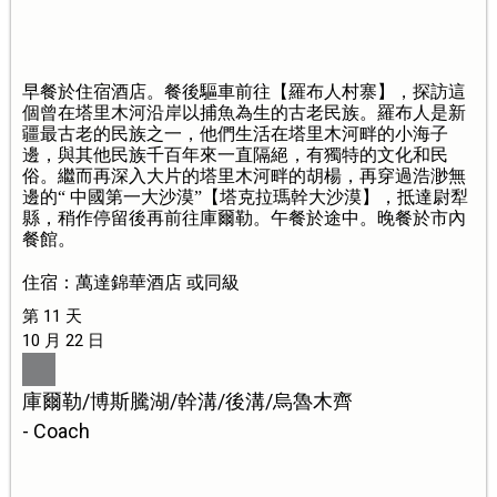
早餐於住宿酒店。餐後驅車前往【羅布人村寨】，探訪這
個曾在塔里木河沿岸以捕魚為生的古老民族。羅布人是新
疆最古老的民族之一，他們生活在塔里木河畔的小海子
邊，與其他民族千百年來一直隔絕，有獨特的文化和民
俗。繼而再深入大片的塔里木河畔的胡楊，再穿過浩渺無
邊的“ 中國第一大沙漠”【塔克拉瑪幹大沙漠】，抵達尉犁
縣，稍作停留後再前往庫爾勒。午餐於途中。晚餐於市內
餐館。
住宿：萬達錦華酒店 或同級
第 11 天
10 月 22 日
庫爾勒/博斯騰湖/幹溝/後溝/烏魯木齊
- Coach