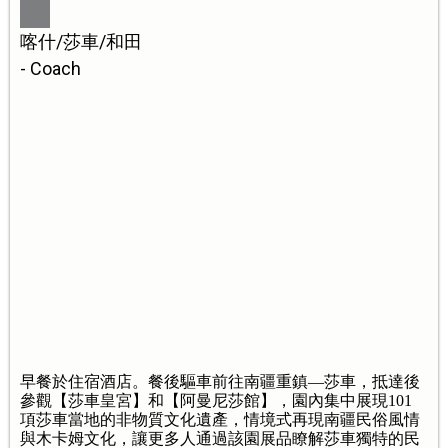
喀什/莎車/和田
- Coach
早餐於住宿酒店。餐後驅車前往南疆重鎮—莎車，抵達後
參觀【莎車皇宮】和【阿曼尼莎館】，園內集中展現101
項莎車當地的非物質文化遺產，情境式再現南疆民俗風情
與木卡姆文化，讓更多人通過該園展品瞭解莎車獨特的民