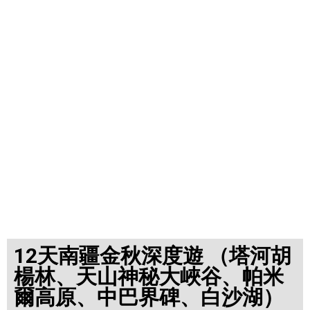
12天南疆金秋深度遊 （塔河胡
楊林、天山神秘大峽谷、帕米
爾高原、中巴界碑、白沙湖）