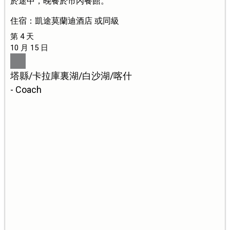
於途中，晚餐於市內餐館。
住宿：凱途莫蘭迪酒店 或同級
第 4 天
10 月 15 日
塔縣/卡拉庫裏湖/白沙湖/喀什
- Coach