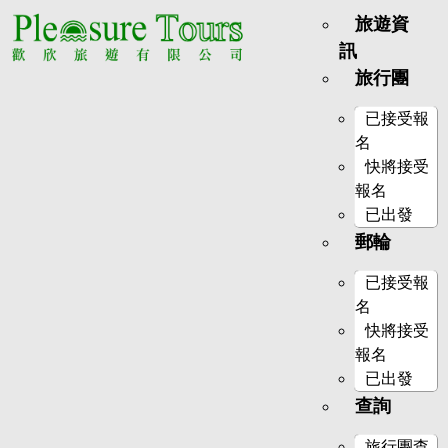
旅遊資
訊
旅行團
已接受報
名
快將接受
報名
已出發
郵輪
已接受報
名
快將接受
報名
已出發
查詢
旅行團查