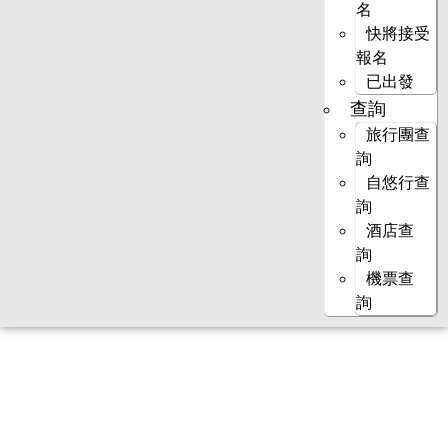
名
快將接受
報名
已出發
查詢
旅行團查
詢
自悠行查
詢
酒店查
詢
機票查
詢