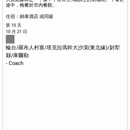
途中，晚餐於市內餐館。
住宿：錦泰酒店 或同級
第 10 天
10 月 21 日
輪台/羅布人村寨/塔克拉瑪幹大沙漠(東北緣)/尉犁
縣/庫爾勒
- Coach