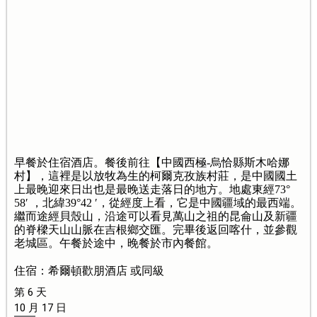
早餐於住宿酒店。餐後前往【中國西極-烏恰縣斯木哈娜
村】，這裡是以放牧為生的柯爾克孜族村莊，是中國國土
上最晚迎來日出也是最晚送走落日的地方。地處東經73°
58′ ，北緯39°42 ′，從經度上看，它是中國疆域的最西端。
繼而途經貝殼山，沿途可以看見萬山之祖的昆侖山及新疆
的脊樑天山山脈在吉根鄉交匯。完畢後返回喀什，並參觀
老城區。午餐於途中，晚餐於市內餐館。
住宿：希爾頓歡朋酒店 或同級
第 6 天
10 月 17 日