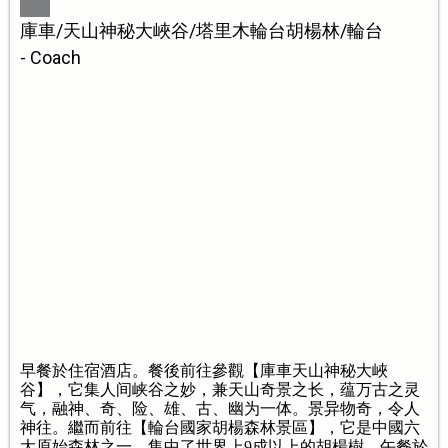
庫車/天山神秘大峽谷/塔里木輪台胡楊林/輪台
- Coach
早餐於住宿酒店。餐後前往參觀【庫車天山神秘大峽
谷】，它集人间峡谷之妙，兼天山奇景之长，蕴万古之灵
气，融神、奇、险、雄、古、幽为一体。景异物奇，令人
神往。繼而前往【輪台國家胡楊森林景區】，它是中國六
大原始森林之一，集中了世界上9成以上的胡楊樹。午餐於