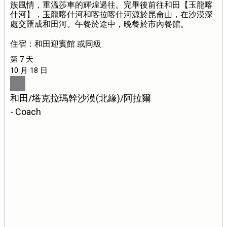
族風情，重溫莎車的輝煌過往。完畢後前往和田【玉龍喀
什河】，玉龍喀什河和喀拉喀什河源於昆侖山，在沙漠深
處交匯成和田河。午餐於途中，晚餐於市內餐館。
住宿：和田迎賓館 或同級
第 7 天
10 月 18 日
和田/塔克拉瑪幹沙漠(北緣)/阿拉爾
- Coach