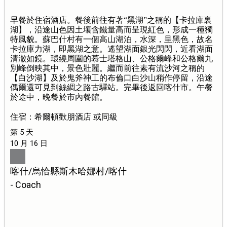
早餐於住宿酒店。餐後前往有著“黑湖”之稱的【卡拉庫裏
湖】，沿途山色因土壤含鐵量高而呈現紅色，形成一種獨
特風貌。蘇巴什村有一個高山湖泊，水深，呈黑色，故名
卡拉庫力湖，即黑湖之意。遙望湖面銀光閃閃，近看湖面
清澈如鏡。環繞周圍的慕士塔格山、公格爾峰和公格爾九
別峰倒映其中，景色壯麗。繼而前往素有流沙河之稱的
【白沙湖】及於鬼斧神工的布倫口白沙山稍作停留，沿途
偶爾還可見到絲綢之路古驛站。完畢後返回喀什市。午餐
於途中，晚餐於市內餐館。
住宿：希爾頓歡朋酒店 或同級
第 5 天
10 月 16 日
喀什/烏恰縣斯木哈娜村/喀什
- Coach