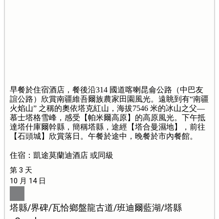
早餐於住宿酒店，餐後沿314 國道喀喇昆侖公路（中巴友
誼公路）欣賞南疆維吾爾族農家田園風光。遠眺到有“南疆
火焰山” 之稱的奧依塔克紅山，海拔7546 米的冰山之父—
慕士塔格雪峰，感受【帕米爾高原】的高原風光。下午抵
達塔什庫爾幹縣，簡稱塔縣，途經【塔合曼濕地】，前往
【石頭城】欣賞落日。午餐於途中，晚餐於市內餐館。
住宿：凱途莫蘭迪酒店 或同級
第 3 天
10 月 14 日
塔縣/界碑/瓦恰鄉盤龍古道/班迪爾藍湖/塔縣