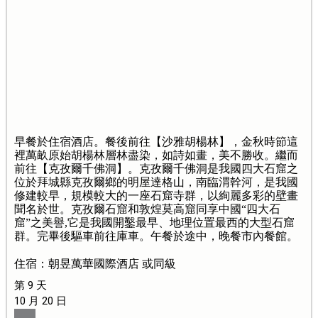
早餐於住宿酒店。餐後前往【沙雅胡楊林】，金秋時節這
裡萬畝原始胡楊林層林盡染，如詩如畫，美不勝收。繼而
前往【克孜爾千佛洞】。克孜爾千佛洞是我國四大石窟之
位於拜城縣克孜爾鄉的明屋達格山，南臨渭幹河，是我國
修建較早，規模較大的一座石窟寺群，以絢麗多彩的壁畫
聞名於世。克孜爾石窟和敦煌莫高窟同享中國“四大石
窟”之美譽,它是我國開鑿最早、地理位置最西的大型石窟
群。完畢後驅車前往庫車。午餐於途中，晚餐市內餐館。
住宿：朝昱萬華國際酒店 或同級
第 9 天
10 月 20 日