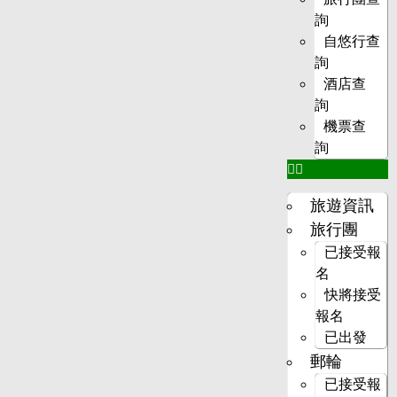
詢
自悠行查
詢
酒店查
詢
機票查
詢
旅遊資訊
旅行團
已接受報
名
快將接受
報名
已出發
郵輪
已接受報