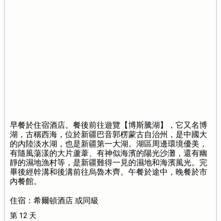
早餐於住宿酒店。餐後前往遊覽【博斯騰湖】，它又名博
湖，古稱西海，位於新疆巴音郭楞蒙古自治州，是中國大
的內陸淡水湖，也是新疆第一大湖。湖區周邊環境優美，
有隨風蕩漾的大片蘆葦、有神似海濱的陽光沙灘，還有幽
靜的濕地漁村等，是新疆難得一見的濕地和海濱風光。完
畢後經幹溝和後溝前往烏魯木齊。午餐於途中，晚餐於市
內餐館。
住宿：希爾頓酒店 或同級
第 12 天