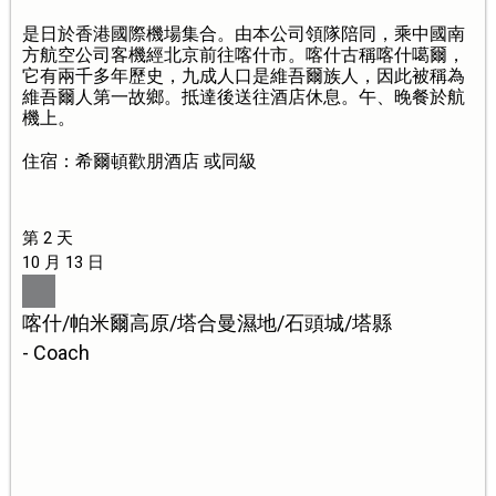
是日於香港國際機場集合。由本公司領隊陪同，乘中國南
方航空公司客機經北京前往喀什市。喀什古稱喀什噶爾，
它有兩千多年歷史，九成人口是維吾爾族人，因此被稱為
維吾爾人第一故鄉。抵達後送往酒店休息。午、晚餐於航
機上。
住宿：希爾頓歡朋酒店 或同級
第 2 天
10 月 13 日
喀什/帕米爾高原/塔合曼濕地/石頭城/塔縣
- Coach