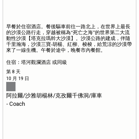
早餐於住宿酒店。餐後驅車前往一路北上，在世界上最長
的沙漠公路行走，穿越被稱為“死亡之海”的世界第二大流
動性沙漠【塔克拉瑪幹大沙漠】。沙漠公路的建成，伴隨
千里瀚海，沙漠三寶-胡楊、紅柳、梭梭，給荒涼的沙漠帶
來了一線生機。午餐於途中，晚餐市內餐館。
住宿：塔河觀瀾酒店 或同級
第 8 天
10 月 19 日
阿拉爾/沙雅胡楊林/克孜爾千佛洞/庫車
- Coach