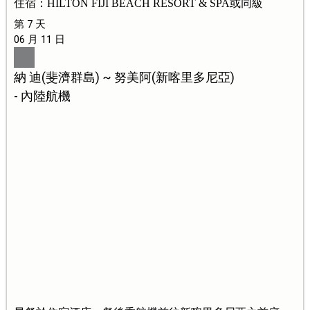
住宿：HILTON FIJI BEACH RESORT & SPA或同級
第 7 天
06 月 11 日
納 迪(斐濟群島) ~ 努美阿(新喀里多尼亞)
- 內陸航機