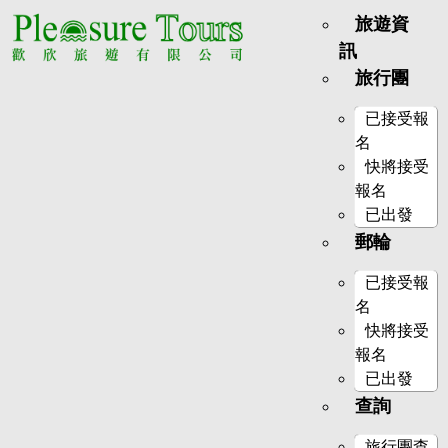
旅遊資
訊
旅行團
已接受報
名
快將接受
報名
已出發
郵輪
已接受報
名
快將接受
報名
已出發
查詢
旅行團查