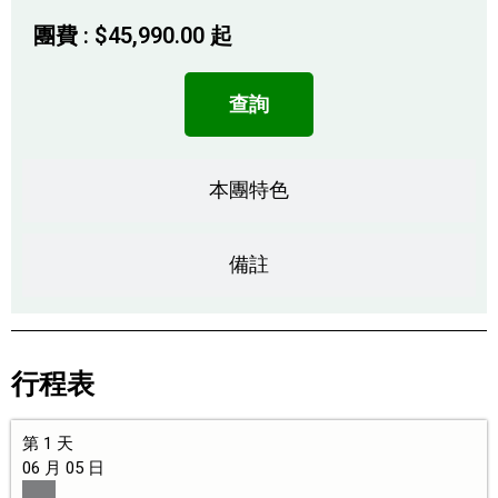
團費 :
$
45,990.00
起
查詢
本團特色
備註
行程表
第 1 天
06 月 05 日