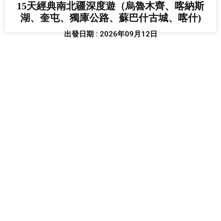
15天經典南北疆深度遊（烏魯木齊、喀納斯
湖、奎屯、獨庫公路、蘇巴什古城、喀什)
出發日期 : 2026年09月12日