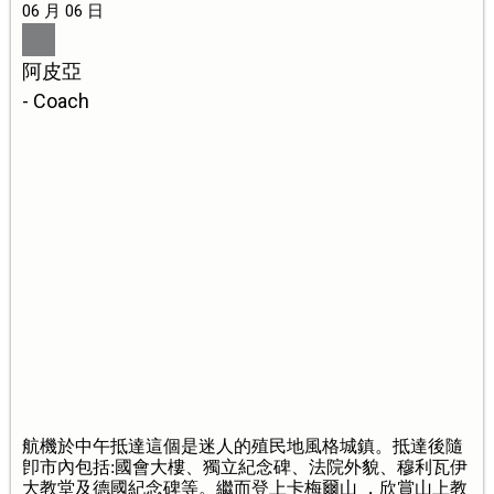
06 月 06 日
阿皮亞
- Coach
航機於中午抵達這個是迷人的殖民地風格城鎮。抵達後隨
卽市內包括:國會大樓、獨立紀念碑、法院外貌、穆利瓦伊
大教堂及德國紀念碑等。繼而登上卡梅爾山 ，欣賞山上教