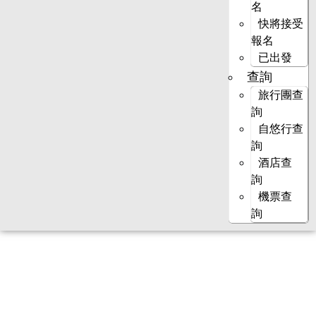
名
快將接受
報名
已出發
查詢
旅行團查
詢
自悠行查
詢
酒店查
詢
機票查
詢