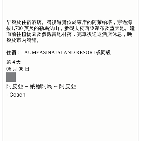
早餐於住宿酒店。餐後遊覽位於東岸的阿萊帕塔，穿過海
拔1,700 英尺的勒馬法山，參觀夫皮西亞瀑布及藍天池。繼
而前往植物園及參觀當地村落，完畢後送返酒店休息，晚
餐於市內餐館。
住宿：TAUMEASINA ISLAND RESORT或同級
第 4 天
06 月 08 日
阿皮亞 ~ 納穆阿島 ~ 阿皮亞
- Coach