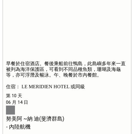
早餐於住宿酒店。餐後乘船前往鴨島，此島嶼多年來一直
被列為海洋保護區，可看到不同品種魚類，珊瑚及海龜
等，亦可浮潛及暢泳。午、晚餐於市內餐館。
住宿： LE MERIDIEN HOTEL 或同級
第 10 天
06 月 14 日
努美阿 ~納 迪(斐濟群島)
- 內陸航機