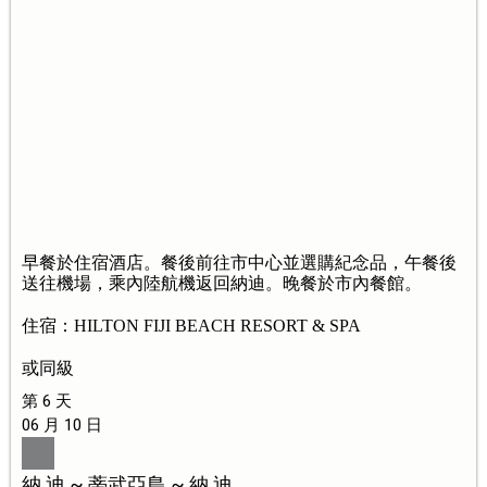
早餐於住宿酒店。餐後前往市中心並選購紀念品，午餐後
送往機場，乘內陸航機返回納迪。晚餐於市內餐館。
住宿：HILTON FIJI BEACH RESORT & SPA
或同級
第 6 天
06 月 10 日
納 迪 ~ 蒂武亞島 ~ 納 迪