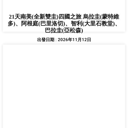
21天南美(全新雙圭)四國之旅 烏拉圭(蒙特維
多)、阿根庭(巴里洛切)、智利(大里石教堂)、
巴拉圭(亞松森)
出發日期 : 2026年11月12日