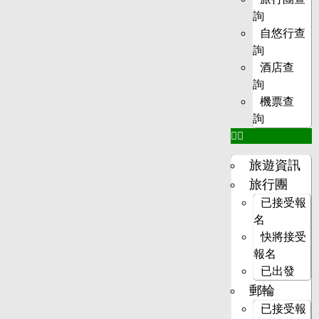
詢
自悠行查
詢
酒店查
詢
機票查
詢
旅遊資訊
旅行團
已接受報
名
快將接受
報名
已出發
郵輪
已接受報