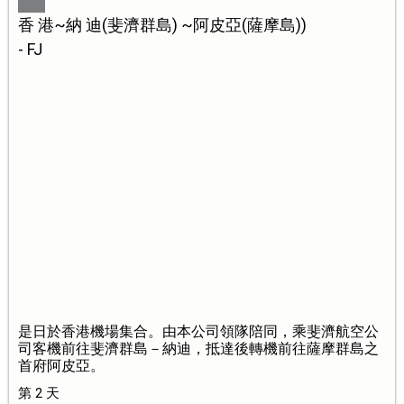
香 港~納 迪(斐濟群島) ~阿皮亞(薩摩島))
- FJ
是日於香港機場集合。由本公司領隊陪同，乘斐濟航空公
司客機前往斐濟群島－納迪，抵達後轉機前往薩摩群島之
首府阿皮亞。
第 2 天