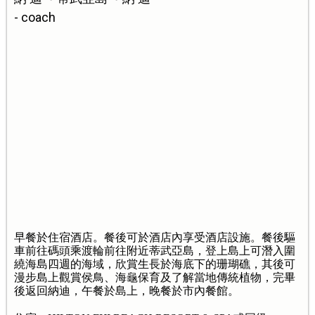
- coach
早餐於住宿酒店。餐後可於酒店內享受酒店設施。餐後驅
車前往碼頭乘渡輪前往附近蒂武亞島，登上島上可潛入圍
繞海島四週的海域，欣賞生長於海底下的珊瑚礁，其後可
漫步島上觀賞侯鳥、海龜保育及了解當地傳統植物，完畢
後返回納迪，午餐於島上，晚餐於市內餐館。