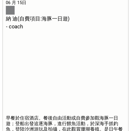
06 月 15日
納 迪(自費項目:海豚一日遊)
- coach
早餐於住宿酒店。餐後自由活動或自費參加觀海豚一日
遊；登船出發追逐海豚，進行餵魚活動，於深海手抓釣
魚，登陸沙洲游玩及拍攝，在此觀賞珊瑚養殖。是日午餐