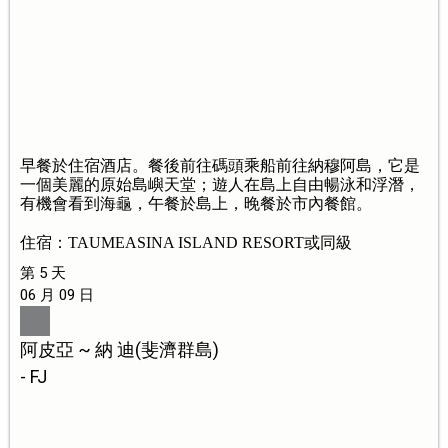
早餐於住宿酒店。餐後前往碼頭乘船前往納穆阿島，它是
一個美麗的原始島嶼天堂；遊人在島上自由暢泳和浮潛，
有機會看到海龜，午餐於島上，晚餐於市內餐館。
住宿：TAUMEASINA ISLAND RESORT或同級
第 5 天
06 月 09 日
阿皮亞 ~ 納 迪(斐濟群島)
- FJ