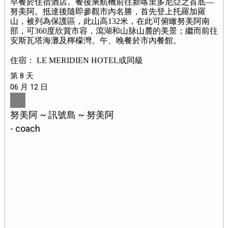
早餐於住宿酒店。餐後乘航機前往新喀里多尼亞之首底—
努美阿。抵達後隨即參觀市內名勝，首先登上托羅加羅
山，被列為保護區，此山高132米，在此可俯瞰努美阿南
部，可360度欣賞市容，瀉湖和山脉山麓的美景；繼而前往
安斯瓦塔海灘及檸檬灣。午、晚餐於市內餐館。
住宿： LE MERIDIEN HOTEL或同級
第 8 天
06 月 12 日
努美阿 ~ 訊號島 ~ 努美阿
- coach