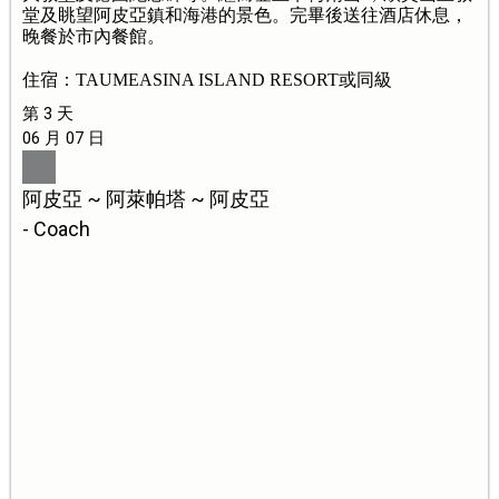
堂及眺望阿皮亞鎮和海港的景色。完畢後送往酒店休息，
晚餐於市內餐館。
住宿：TAUMEASINA ISLAND RESORT或同級
第 3 天
06 月 07 日
阿皮亞 ~ 阿萊帕塔 ~ 阿皮亞
- Coach