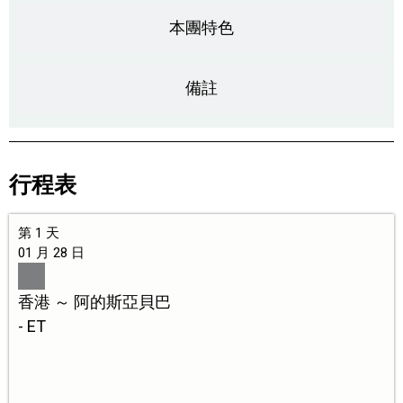
本團特色
備註
行程表
第 1 天
01 月 28 日
香港 ～ 阿的斯亞貝巴
- ET