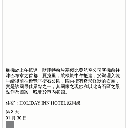
航機於上午抵達，隨即轉乘埃塞俄比亞航空公司客機前往
津巴布韋之首都—夏拉里，航機於中午抵達，於辦理入境
手續後前往遊覽平衡石公園，園內擁有奇形怪狀的石頭，
實是該國最佳景點之一，其國家之現鈔亦以此奇石區之景
點作為圖案。晚餐於市內餐館。
住宿：HOLIDAY INN HOTEL 或同級
第 3 天
01 月 30 日