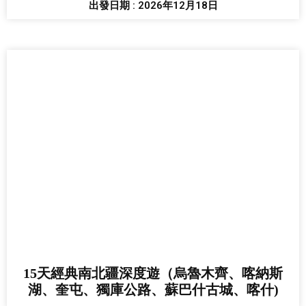
出發日期 : 2026年12月18日
15天經典南北疆深度遊（烏魯木齊、喀納斯
湖、奎屯、獨庫公路、蘇巴什古城、喀什)