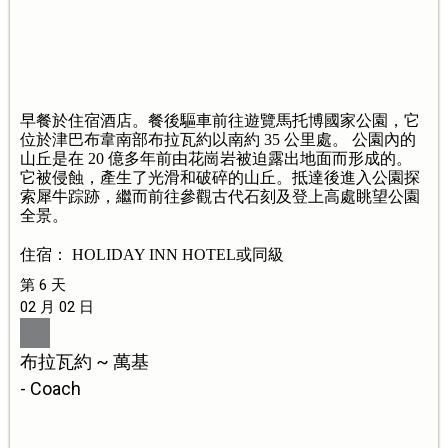
早餐於住宿酒店。餐後驅車前往遊覽馬托博國家公園，它
位於津巴布韋南部布拉瓦約以南約 35 公里處。 公園內的
山丘是在 20 億多年前由花崗岩被迫露出地面而形成的。
它被侵蝕，產生了光滑和破碎的山丘。抵達後進入公園探
索犀牛踪跡，繼而前往參觀古代石刻及登上高處眺望公園
全景。
住宿： HOLIDAY INN HOTEL或同級
第 6 天
02 月 02 日
布拉瓦約 ~ 萬基
- Coach