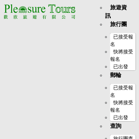
旅遊資
訊
旅行團
已接受報
名
快將接受
報名
已出發
郵輪
已接受報
名
快將接受
報名
已出發
查詢
旅行團查