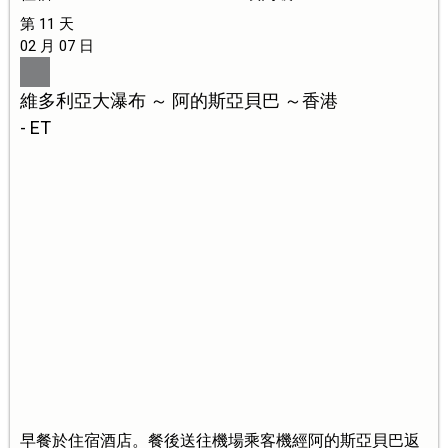
第 11 天
02 月 07 日
維多利亞大瀑布 ～ 阿的斯亞貝巴 ～香港
- ET
早餐於住宿酒店。餐後送往機場乘客機經阿的斯亞貝巴返