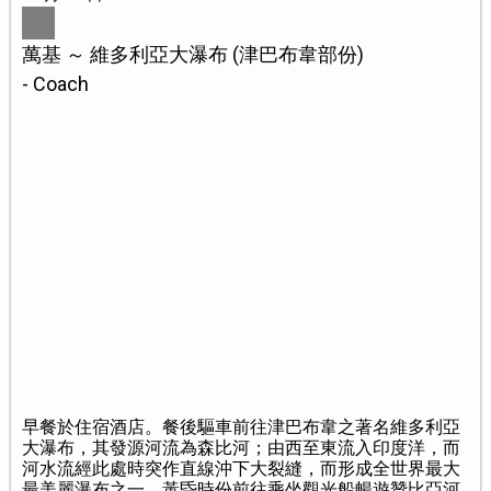
萬基 ～ 維多利亞大瀑布 (津巴布韋部份)
- Coach
早餐於住宿酒店。餐後驅車前往津巴布韋之著名維多利亞
大瀑布，其發源河流為森比河；由西至東流入印度洋，而
河水流經此處時突作直線沖下大裂縫，而形成全世界最大
最美麗瀑布之一。黃昏時份前往乘坐觀光船暢遊贊比亞河