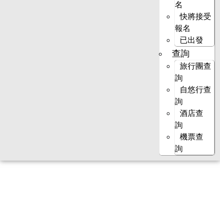
名
快將接受
報名
已出發
查詢
旅行團查
詢
自悠行查
詢
酒店查
詢
機票查
詢