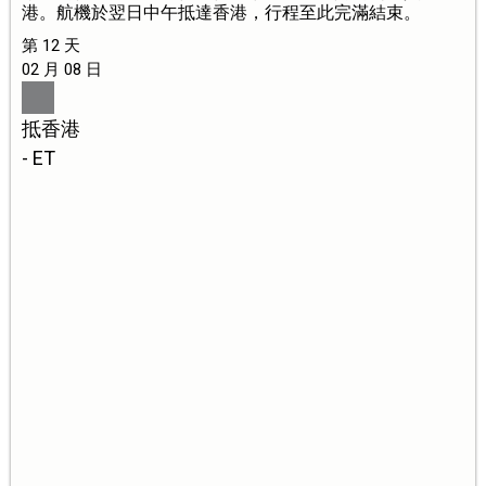
港。航機於翌日中午抵達香港，行程至此完滿結束。
第 12 天
02 月 08 日
抵香港
- ET