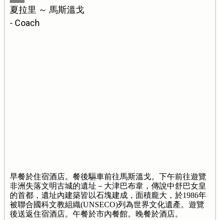
夏拉里 ～ 馬斯溫戈
- Coach
早餐於住宿酒店。餐後驅車前往馬斯溫戈。下午前往遊覽
非洲失落文明古城的遺址－大津巴布韋，傳說中舒巴女皇
的首都，遺址內建築皆以石塊建成，面積龐大，於1986年
被聯合國科文教組織(UNSECO)列為世界文化遺產。遊覽
後送返住宿酒店。午餐於市內餐館。晚餐於酒店。