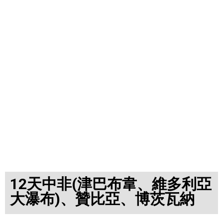
12天中非(津巴布韋、維多利亞
大瀑布)、贊比亞、博茨瓦納