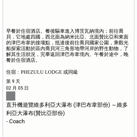
早餐於住宿酒店。餐後驅車進入博茨瓦納境內；前往喬
貝，它地處四國，西北面為納米比亞、北面贊比亞和東面
的津巴布韋的接壤點，抵達後前往喬貝國家公園，乘觀光
船探索活動於區內喬貝河三角形地帶河岸的野生動物，了
解其生活狀況，完畢返回津巴布韋境內。午餐於途中，晚
餐於住宿酒店。
住宿﹕PHEZULU LODGE 或同級
第 9 天
02 月 05 日
直升機遊覽維多利亞大瀑布 (津巴布韋部份) ～維多
利亞大瀑布(贊比亞部份)
- Coach