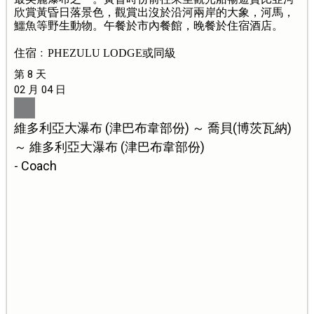
欣賞黃昏日落景色，觀賞出沒於沿河兩岸的大象，河馬，
鱷魚等野生動物。午餐於市內餐館，晚餐於住宿酒店。
住宿﹕PHEZULU LODGE或同級
第 8 天
02 月 04 日
維多利亞大瀑布 (津巴布韋部份) ～ 喬貝(博茨瓦納)
～ 維多利亞大瀑布 (津巴布韋部份)
- Coach