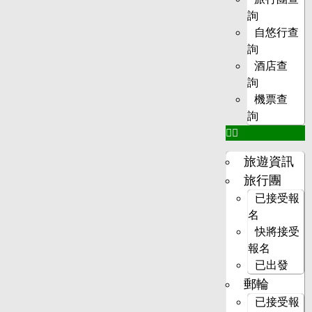
詢
自悠行查
詢
酒店查
詢
機票查
詢
旅遊資訊
旅行團
已接受報
名
快將接受
報名
已出發
郵輪
已接受報