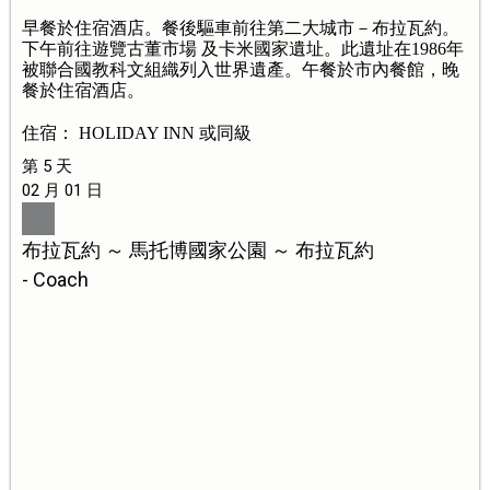
早餐於住宿酒店。餐後驅車前往第二大城市－布拉瓦約。
下午前往遊覽古董市場 及卡米國家遺址。此遺址在1986年
被聯合國教科文組織列入世界遺產。午餐於市內餐館，晚
餐於住宿酒店。
住宿： HOLIDAY INN 或同級
第 5 天
02 月 01 日
布拉瓦約 ～ 馬托博國家公園 ～ 布拉瓦約
- Coach