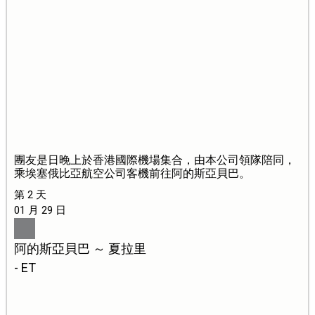
團友是日晚上於香港國際機場集合，由本公司領隊陪同，
乘埃塞俄比亞航空公司客機前往阿的斯亞貝巴。
第 2 天
01 月 29 日
阿的斯亞貝巴 ～ 夏拉里
- ET