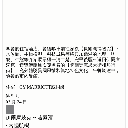
早餐於住宿酒店。餐後驅車前往參觀【貝爾湖博物館】：
水族館、生物模型、科技成果等將貝加爾湖的地理、地
貌、生態等介紹展示得一清二楚。完畢後驅車返回伊爾庫
茨克，遊覽伊爾庫次克著名的【卡爾馬克思大街和步行
街】，充分體驗異國風情和當地特色文化。午餐於途中，
晚餐於市內餐館。
住宿：CY MARRIOTT或同級
第 9 天
02 月 24 日
伊爾庫茨克 ~ 哈爾濱
- 內陸航機