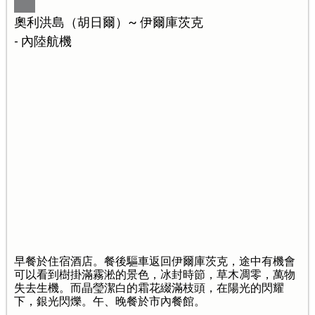
奧利洪島（胡日爾）~ 伊爾庫茨克
- 內陸航機
早餐於住宿酒店。餐後驅車返回伊爾庫茨克，途中有機會
可以看到樹掛滿霧淞的景色，冰封時節，草木凋零，萬物
失去生機。而晶瑩潔白的霜花綴滿枝頭，在陽光的閃耀
下，銀光閃爍。午、晚餐於市內餐館。