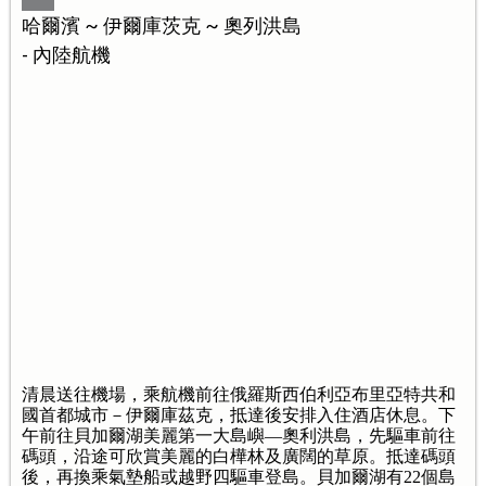
哈爾濱 ~ 伊爾庫茨克 ~ 奧列洪島
- 內陸航機
清晨送往機場，乘航機前往俄羅斯西伯利亞布里亞特共和
國首都城市－伊爾庫茲克，抵達後安排入住酒店休息。下
午前往貝加爾湖美麗第一大島嶼—奧利洪島，先驅車前往
碼頭，沿途可欣賞美麗的白樺林及廣闊的草原。抵達碼頭
後，再換乘氣墊船或越野四驅車登島。貝加爾湖有22個島