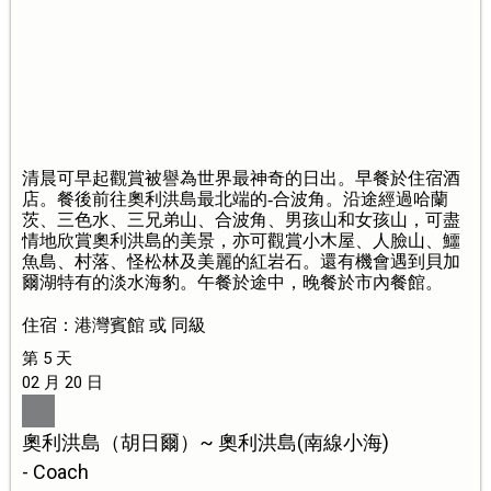
清晨可早起觀賞被譽為世界最神奇的日出。早餐於住宿酒
店。餐後前往奧利洪島最北端的-合波角。沿途經過哈蘭
茨、三色水、三兄弟山、合波角、男孩山和女孩山，可盡
情地欣賞奧利洪島的美景，亦可觀賞小木屋、人臉山、鱷
魚島、村落、怪松林及美麗的紅岩石。還有機會遇到貝加
爾湖特有的淡水海豹。午餐於途中，晚餐於市內餐館。
住宿：港灣賓館 或 同級
第 5 天
02 月 20 日
奧利洪島（胡日爾）~ 奧利洪島(南線小海)
- Coach