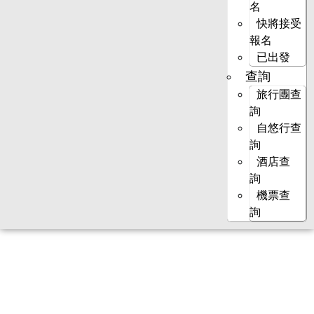
名
快將接受
報名
已出發
查詢
旅行團查
詢
自悠行查
詢
酒店查
詢
機票查
詢