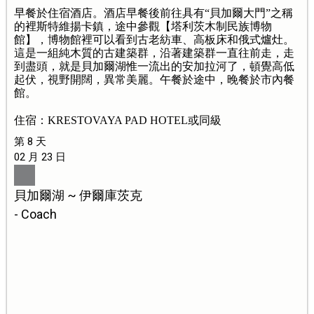
早餐於住宿酒店。酒店早餐後前往具有“貝加爾大門”之稱
的裡斯特維揚卡鎮，途中參觀【塔利茨木制民族博物
館】，博物館裡可以看到古老紡車、高板床和俄式爐灶。
這是一組純木質的古建築群，沿著建築群一直往前走，走
到盡頭，就是貝加爾湖惟一流出的安加拉河了，頓覺高低
起伏，視野開闊，異常美麗。午餐於途中，晚餐於市內餐
館。
住宿：KRESTOVAYA PAD HOTEL或同級
第 8 天
02 月 23 日
貝加爾湖 ~ 伊爾庫茨克
- Coach