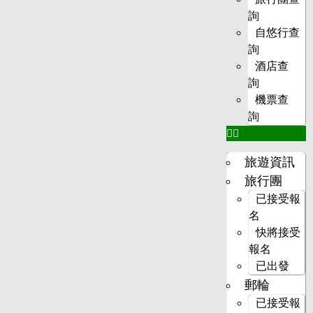
詢
自悠行查
詢
酒店查
詢
機票查
詢
旅遊資訊
旅行團
已接受報
名
快將接受
報名
已出發
郵輪
已接受報