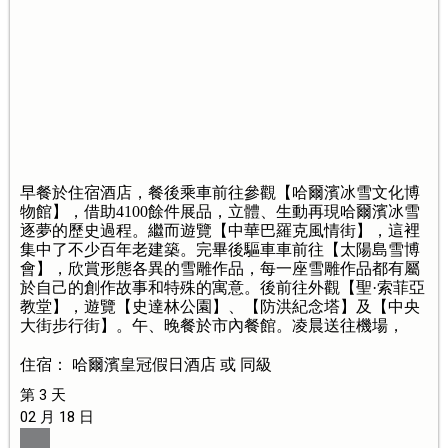
早餐於住宿酒店，餐後乘車前往參觀【哈爾濱冰雪文化博
物館】，借助4100餘件展品，立體、生動再現哈爾濱冰雪
逐夢的歷史過程。繼而遊覽【中華巴羅克風情街】，這裡
集中了不少百年老建築。完畢後驅車車前往【太陽島雪博
會】，欣賞形態各異的雪雕作品，每一座雪雕作品都有屬
於自己的創作故事和特殊的寓意。後前往外觀【聖·索菲亞
教堂】，遊覽【史達林公園】、【防洪紀念塔】及【中央
大街步行街】。午、晚餐於市內餐館。凌晨送往機場，
住宿： 哈爾濱皇冠假日酒店 或 同級
第 3 天
02 月 18 日