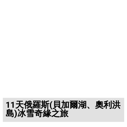
11天俄羅斯(貝加爾湖、奧利洪
島)冰雪奇緣之旅