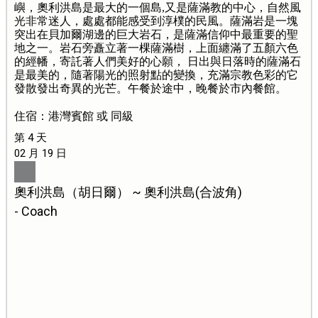
嶼，奧利洪島是最大的一個島,又是薩滿教的中心，自然風
光非常迷人，處處都能感受到淳樸的民風。薩滿岩是一塊
突出在貝加爾湖邊的巨大岩石，是薩滿信仰中最重要的聖
地之一。岩石旁矗立著一棵薩滿樹，上面纏滿了五顏六色
的經幡，寄託著人們美好的心願， 日出與日落時的薩滿石
是最美的，隨著陽光的照射點的變換，充滿宗教色彩的它
發散發出奇異的光芒。午餐於途中，晚餐於市內餐館。
住宿：港灣賓館 或 同級
第 4 天
02 月 19 日
奧利洪島（胡日爾） ~ 奧利洪島(合波角)
- Coach