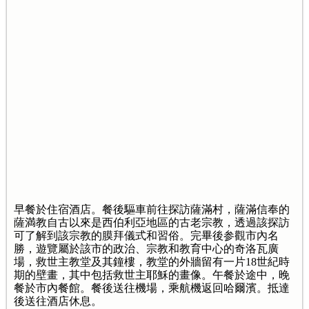
早餐於住宿酒店。餐後驅車前往探訪薩滿村，薩滿信奉的
薩満教自古以來是西伯利亞地區的古老宗教，透過該探訪
可了解到該宗教的膜拜儀式和習俗。完畢後参觀市內名
勝，遊覽屬於該市的政治、宗教和教育中心的奇洛瓦廣
場，救世主教堂及其鐘樓，教堂的外牆留有一片18世紀時
期的壁畫，其中包括救世主耶穌的畫像。午餐於途中，晚
餐於市內餐館。餐後送往機場，乘航機返回哈爾濱。抵達
後送往酒店休息。