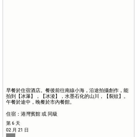
早餐於住宿酒店。餐後前往南線小海，沿途拍攝創作，能
拍到【冰瀑】，【冰淩】，水墨石化的山川，【裂紋】。
午餐於途中，晚餐於市內餐館。
住宿：港灣賓館 或 同級
第 6 天
02 月 21 日