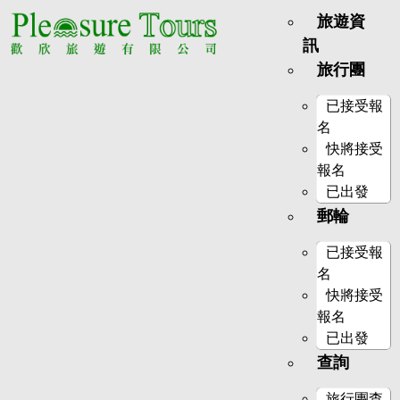
旅遊資
訊
旅行團
已接受報
名
快將接受
報名
已出發
郵輪
已接受報
名
快將接受
報名
已出發
查詢
旅行團查