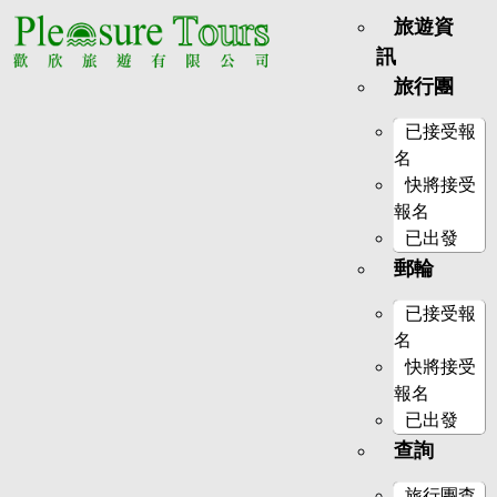
旅遊資
訊
旅行團
已接受報
名
快將接受
報名
已出發
郵輪
已接受報
名
快將接受
報名
已出發
查詢
旅行團查