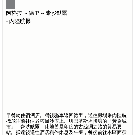
阿格拉 ~ 德里 ~ 齋沙默爾
- 內陸航機
早餐於住宿酒店。餐後驅車返回德里，送往機場乘內陸航
機飛往前往位於塔爾沙漠上、與巴基斯坦接壤的「黃金城
市」－齋沙默爾，此地曾是印度的古絲綢之路的貿易要
站。抵達後送往酒店稍作休息及午餐，餐後前往本區面積