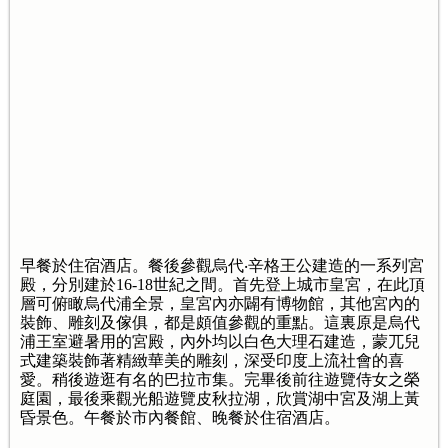
早餐於住宿酒店。餐後參觀烏代‧辛格王公建造的一系列宮
殿，分別建於16-18世紀之間。首先登上城市皇宮，在此頂
層可俯瞰烏代浦全景，皇宮內亦闢有博物館，其他宮內的
裝飾、雕刻及傢俱，都是頗值參觀的重點。這裏原是烏代
浦王室避暑用的宮殿，內外均以白色大理石建造，蒙兀兒
式建築裝飾著精緻華美的雕刻，深受印度上流社會的喜
愛。稍後遊逛有名的巴拉市集。完畢後前往遊覽侍女之榮
庭園，最後乘觀光船遊覽皮秋拉湖，欣賞湖中宮及湖上黃
昏景色。午餐於市內餐館、晚餐於住宿酒店。