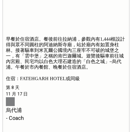
早餐於住宿酒店。餐後前往拉納浦，參觀內有1,444根設計
得與眾不同圓柱的阿迪納斯寺廟，站於廟內有如置身柱
林。接著驅車到米瓦爾公國境內三座牢不可破的城堡之
一，有「雲中堡」之稱的肯巴迦爾城。遊覽後驅車前往城
內宮殿、民宅均以白色大理石建造的「白色之城」
烏代
浦。午餐於市內餐館、晚餐於住宿酒店。
住宿：FATEHGARH HOTEL或同級
第 8 天
11 月 17 日
烏代浦
- Coach