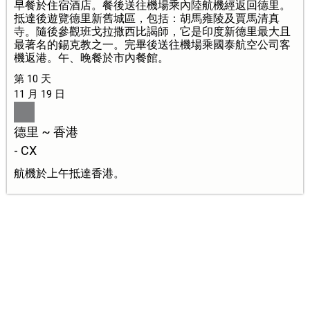
早餐於住宿酒店。餐後送往機場乘內陸航機經返回德里。
抵達後遊覽德里新舊城區，包括：胡馬雍陵及賈馬清真
寺。隨後參觀班戈拉撒西比謁師，它是印度新德里最大且
最著名的錫克教之一。完畢後送往機場乘國泰航空公司客
機返港。午、晚餐於市內餐館。
第 10 天
11 月 19 日
德里 ~ 香港
- CX
航機於上午抵達香港。