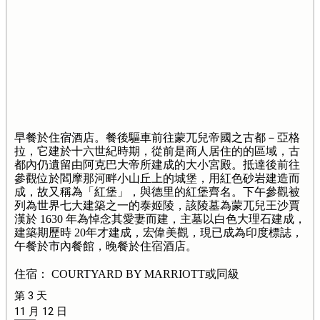
早餐於住宿酒店。餐後驅車前往蒙兀兒帝國之古都－亞格
拉，它建於十六世紀時期，從前是商人居住的的區域，古
都內仍遺留由阿克巴大帝所建成的大小宮殿。抵達後前往
參觀位於閻摩那河畔小山丘上的城堡，用紅色砂岩建造而
成，故又稱為「紅堡」，與德里的紅堡齊名。下午參觀被
列為世界七大建築之一的泰姬陵，該陵墓為蒙兀兒王沙賈
漢於 1630 年為悼念其愛妻而建，主墓以白色大理石建成，
建築期歷時 20年才建成，宏偉美觀，現已成為印度標誌，
午餐於市內餐館，晚餐於住宿酒店。
住宿： COURTYARD BY MARRIOTT或同級
第 3 天
11 月 12 日