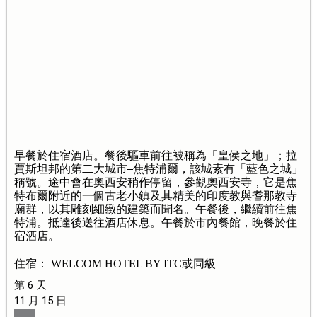
早餐於住宿酒店。餐後驅車前往被稱為「皇侯之地」；拉
賈斯坦邦的第二大城市
焦特浦爾，該城素有「藍色之城」
稱號。途中會在奧西安稍作停留，參觀奧西安寺，它是焦
特布爾附近的一個古老小鎮及其精美的印度教與耆那教寺
廟群，以其雕刻細緻的建築而聞名。午餐後，繼續前往焦
特浦。抵達後送往酒店休息。午餐於市內餐館，晚餐於住
宿酒店。
住宿： WELCOM HOTEL BY ITC或同級
第 6 天
11 月 15 日