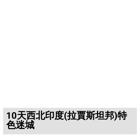
10天西北印度(拉賈斯坦邦)特
色迷城