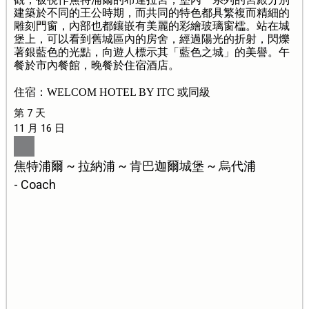
建築於不同的王公時期，而共同的特色都具繁複而精細的
雕刻門窗，內部也都鑲嵌有美麗的彩繪玻璃窗櫺。站在城
堡上，可以看到舊城區內的房舍，經過陽光的折射，閃爍
著銀藍色的光點，向遊人標示其「藍色之城」的美譽。午
餐於市內餐館，晚餐於住宿酒店。
住宿：WELCOM HOTEL BY ITC 或同級
第 7 天
11 月 16 日
焦特浦爾 ~ 拉納浦 ~ 肯巴迦爾城堡 ~ 烏代浦
- Coach