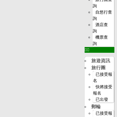
詢
自悠行查
詢
酒店查
詢
機票查
詢
旅遊資訊
旅行團
已接受報
名
快將接受
報名
已出發
郵輪
已接受報