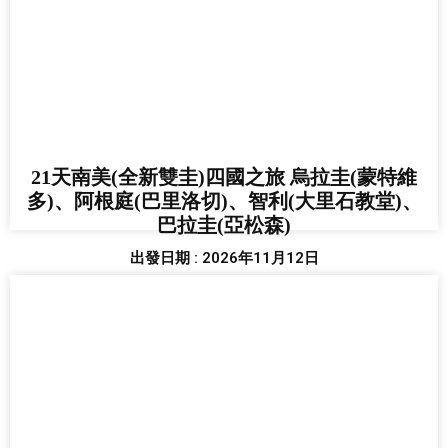
21天南美(全新雙圭)四國之旅 烏拉圭(蒙特維
多)、阿根庭(巴里洛切)、智利(大里石教堂)、
巴拉圭(亞松森)
出發日期 : 2026年11月12日