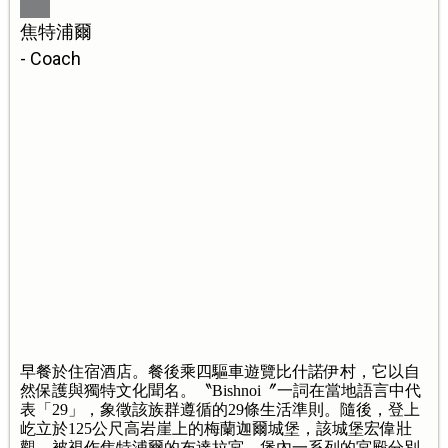
焦特浦爾
- Coach
早餐於住宿酒店。餐後乘四驅車遊覽比什諾伊村，它以自
然保護與獨特文化聞名。〝Bishnoi〞一詞在當地語言中代
表「29」，象徵該族群遵循的29條生活準則。隨後，登上
屹立於125公尺高岩崖上的梅蘭迦爾城堡，該城堡宏偉壯
觀，被視作焦特浦爾的布達拉宮，堡內一系列的宮殿分別