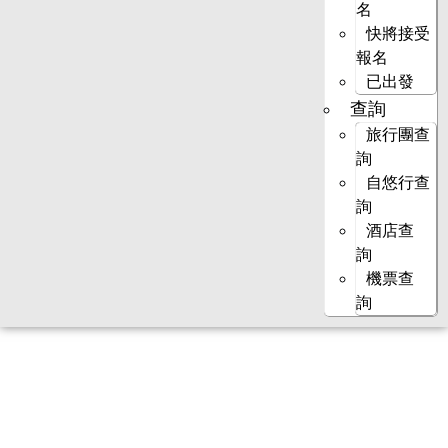
名
快將接受
報名
已出發
查詢
旅行團查
詢
自悠行查
詢
酒店查
詢
機票查
詢