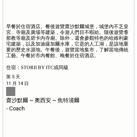
早餐於住宿酒店。餐後遊覽齋沙默爾城堡，城堡內不乏皇
宮、寺廟及廣場等建築，令遊人們目不暇給。隨後遊覽耆
那教等廟及碧卡內寺廟。除外，還會參觀特色的哈維利豪
宅建築，以及加迪薩加爾水庫，它是的人工湖，是該地重
要的歷史水源地。午餐後，遊覽當地集市，了解當地傳統
工藝。午餐於市內餐館、晚餐於住宿酒店。
住宿：STORII BY ITC或同級
第 5 天
11 月 14 日
齋沙默爾 ~ 奧西安 ~ 焦特浦爾
- Coach