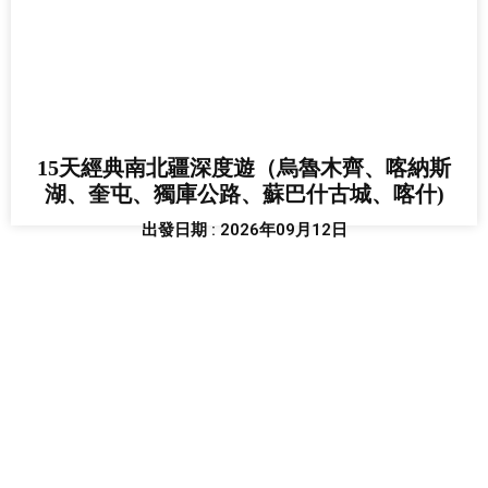
15天經典南北疆深度遊（烏魯木齊、喀納斯
湖、奎屯、獨庫公路、蘇巴什古城、喀什)
出發日期 : 2026年09月12日