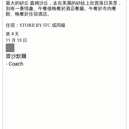
最大的砂丘 森姆沙丘，走在美麗的砂紋上欣賞落日美景，
別有一番情趣。午餐後晚餐於酒店餐廳。午餐於市內餐
館、晚餐於住宿酒店。
住宿：STORII BY ITC 或同級
第 4 天
11 月 13 日
齋沙默爾
- Coach