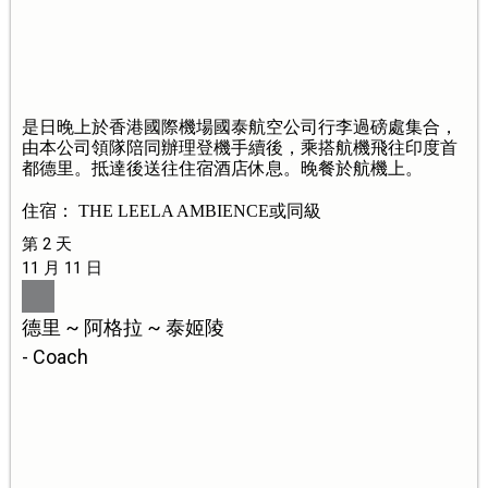
是日晚上於香港國際機場國泰航空公司行李過磅處集合，
由本公司領隊陪同辦理登機手續後，乘搭航機飛往印度首
都德里。抵達後送往住宿酒店休息。晚餐於航機上。
住宿： THE LEELA AMBIENCE或同級
第 2 天
11 月 11 日
德里 ~ 阿格拉 ~ 泰姬陵
- Coach