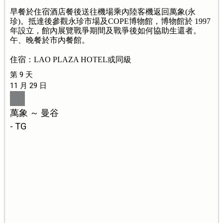
早餐於住宿酒店餐後送往機場乘內陸客機返回萬象(永
珍)。抵達後參觀永珍市場及COPE博物館，博物館於 1997
年設立，館內展覽戰爭期間及戰爭後如何協助生還者。
午、晚餐於市內餐館。
住宿：LAO PLAZA HOTEL或同級
第 9 天
11 月 29 日
萬象 ～ 曼谷
- TG