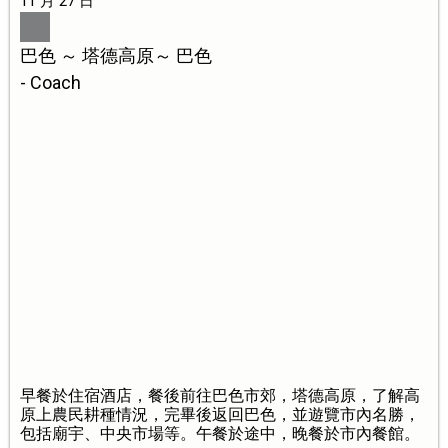
11 月 27 日
巴色 ～ 塔德高原～ 巴色
- Coach
早餐於住宿酒店，餐後前往巴色市郊，塔德高原，了解高
原上農民耕種情況，完畢後返回巴色，並遊覽市內名勝，
包括廟宇、中央市場等。午餐於途中，晚餐於市內餐館。