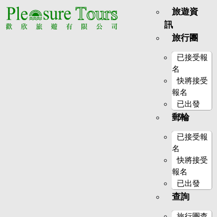
旅遊資
訊
旅行團
已接受報
名
快將接受
報名
已出發
郵輪
已接受報
名
快將接受
報名
已出發
查詢
旅行團查