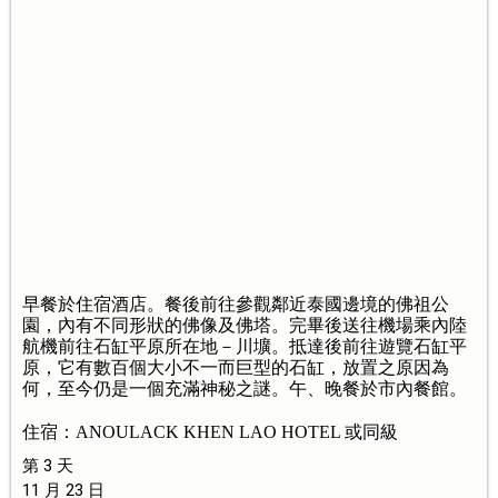
早餐於住宿酒店。餐後前往參觀鄰近泰國邊境的佛祖公
園，內有不同形狀的佛像及佛塔。完畢後送往機場乘內陸
航機前往石缸平原所在地－川壙。抵達後前往遊覽石缸平
原，它有數百個大小不一而巨型的石缸，放置之原因為
何，至今仍是一個充滿神秘之謎。午、晚餐於市內餐館。
住宿：ANOULACK KHEN LAO HOTEL 或同級
第 3 天
11 月 23 日