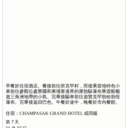
早餐於住宿酒店。餐後前往班克罕村，而後乘當地特色小
車前往參觀位處寮國和柬埔寨邊界的厘勃駭瀑布乘渡船暢
遊三角洲地帶的小島。完畢後驅車前往遊覽克罕勃哈勃恆
瀑布。完畢後返回巴色。午餐於途中，晚餐於市內餐館。
住宿：CHAMPASAK GRAND HOTEL 或同級
第 7 天