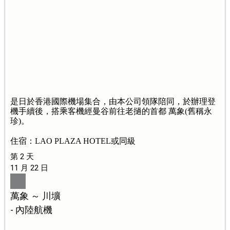
是日於香港國際機場集合，由本公司領隊陪同，於辦理登
機手續後，搭乘客機經曼谷前往老撾的首都 萬象(舊稱永
珍)。
住宿：LAO PLAZA HOTEL或同級
第 2 天
11 月 22 日
萬象 ～ 川壙
- 內陸航機