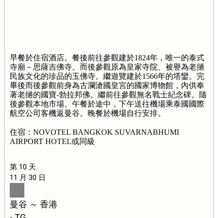
早餐於住宿酒店。餐後前往參觀建於1824年，唯一的泰式
寺廟－思薩吉佛寺。而後參觀原為皇家寺院、被譽為老撾
民族文化的珍品的玉佛寺。繼遊覽建於1566年的塔鑾。完
畢後而後參觀前身為古瀾滄國皇宮的國家博物館，內供奉
著老撾的國寶-勃拉邦佛。繼前往參觀無名戰士紀念碑。隨
後參觀本地市場。午餐於途中，下午送往機場乘泰國國際
航空公司客機返曼谷。晚餐於機場自行安排。
住宿：NOVOTEL BANGKOK SUVARNABHUMI
AIRPORT HOTEL或同級
第 10 天
11 月 30 日
曼谷 ～ 香港
- TG