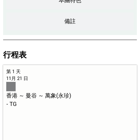
本團特色
備註
行程表
第 1 天
11月 21 日
香港 ～ 曼谷 ～ 萬象(永珍)
- TG