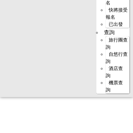
名
快將接受
報名
已出發
查詢
旅行團查
詢
自悠行查
詢
酒店查
詢
機票查
詢