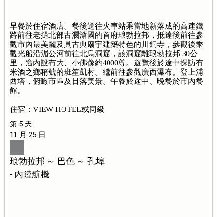
早餐於住宿酒店。餐後送往火車站乘當地新落成的高速鐵
路前往老撾北部古瀾滄國的首府琅勃拉邦，抵達後前往參
觀市內最美麗及具古典廟宇建築特色的川銅寺，參觀後乘
觀光船沿湄公河前往北烏洞窟，該洞窟離琅勃拉邦 30公
里，窟內設有大、小佛像約4000尊。遊覽後於途中探訪有
米酒之鄉稱號的班笙凱村。繼前往參觀廣西瀑布。登上浦
西塔，俯瞰市區及日落美景。午餐於途中、晚餐於市內餐
館。
住宿：VIEW HOTEL或同級
第 5 天
11 月 25 日
琅勃拉邦 ～ 巴色 ～ 孔埠
- 內陸航機