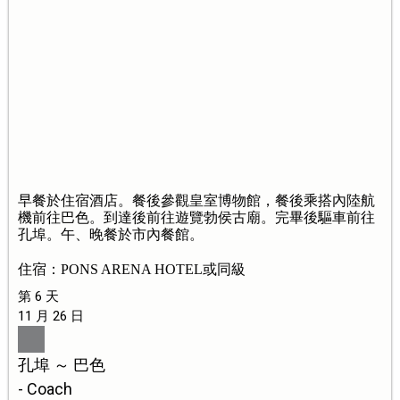
早餐於住宿酒店。餐後參觀皇室博物館，餐後乘搭內陸航
機前往巴色。到達後前往遊覽勃侯古廟。完畢後驅車前往
孔埠。午、晚餐於市內餐館。
住宿：PONS ARENA HOTEL或同級
第 6 天
11 月 26 日
孔埠 ～ 巴色
- Coach