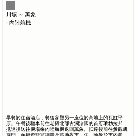
川壙 ～ 萬象
- 內陸航機
早餐於住宿酒店，餐後參觀另一座位於高地上的瓦缸平
原。午餐後驅車前往老撾北部古瀾滄國的首府琅勃拉邦，
抵達後送往機場乘內陸航機返回萬象。抵達後前往參觀凱
旋門，而後遊覽翁德寺及當地夜市。午、晚餐於市內餐