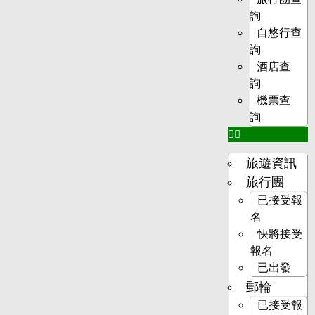
詢
自悠行查
詢
酒店查
詢
機票查
詢
旅遊資訊
旅行團
已接受報
名
快將接受
報名
已出發
郵輪
已接受報