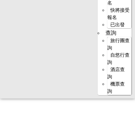
名
快將接受
報名
已出發
查詢
旅行團查
詢
自悠行查
詢
酒店查
詢
機票查
詢