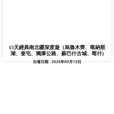
15天經典南北疆深度遊（烏魯木齊、喀納斯
湖、奎屯、獨庫公路、蘇巴什古城、喀什)
出發日期 : 2026年09月12日