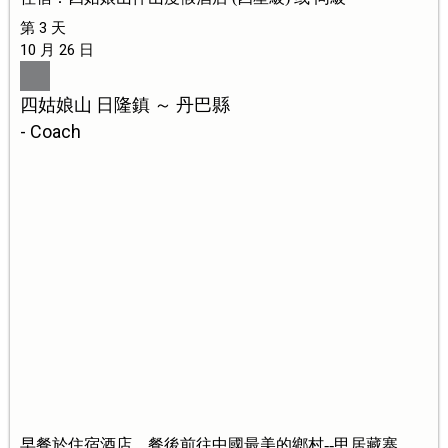
第 3 天
10 月 26 日
四姑娘山 日隆鎮 ～ 丹巴縣
- Coach
早餐於住宿酒店。餐後前往中國最美的鄉村--甲居藏寨，