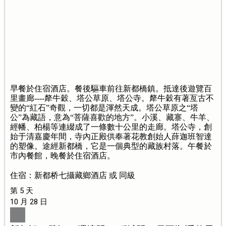
早餐於住宿酒店。餐後驅車前往新都橋鎮。抵達後遊覽百
里畫廊----犛牛穀、塔公草原、塔公寺。犛牛穀有著亙古不
變的“紅石”奇觀，一切都是渾然天成。塔公草原之“塔
公”為藏語，意為“菩薩喜歡的地方”。小溪、藏寨、牛羊、
經幡、柏楊等連綴成了一條數十公里的走廊。塔公寺，創
始于清嘉慶年間，寺內正殿供奉著花教創始人薛迦班智達
的塑像。途經新都橋，它是一個典型的藏族村落。午餐於
市內餐館，晚餐於住宿酒店。
住宿：新都桥七攝藏鄉酒店 或 同級
第 5 天
10 月 28 日