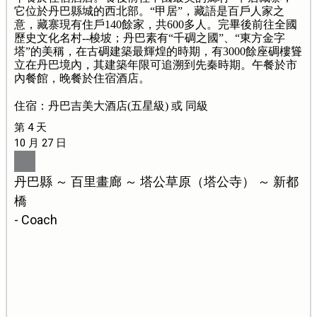
它位於丹巴縣城的西北部。“甲居”，藏語是百戶人家之
意，藏寨現有住戶140餘家，共600多人。完畢後前往全國
歷史文化名村--梭坡；丹巴素有“千碉之國”、“東方金字
塔”的美稱，在古碉建築最輝煌的時期，有3000餘座碉樓聳
立在丹巴境內，其建築年限可追溯到先秦時期。午餐於市
內餐館，晚餐於住宿酒店。
住宿：丹巴吉美大酒店(五星級) 或 同級
第 4 天
10 月 27 日
丹巴縣 ～ 百里畫廊 ～ 塔公草原（塔公寺） ～ 新都
橋
- Coach