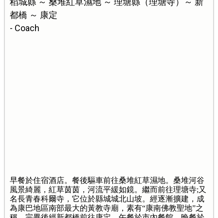
稻城縣 ～ 桑堆紅草濕地 ～ 理塘縣（理塘寺）～ 新
都橋 ～ 康定
- Coach
早餐於住宿酒店。餐後驅車前往桑堆紅草濕地。桑堆河谷
風景綺麗，紅草茵茵，河流平緩如鏡。繼而前往理塘寺;又
名長青春科爾寺，它位於縣城城北山坡。經逐漸擴建，成
為康巴地區南部最大的黃教寺廟，素有“康南佛教聖地”之
稱。完畢後經新都橋前往康定。午餐於市內餐館，晚餐於