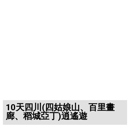
10天四川(四姑娘山、百里畫
廊、稻城亞丁)逍遙遊