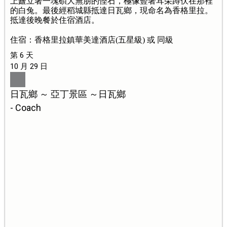
上矗立著一塊碩大無朋的怪石，極像豎著耳朵蹲伏在那裡
的白兔。最後經稻城縣抵達日瓦鄉，現命名為香格里拉。
抵達後晚餐於住宿酒店。
住宿：香格里拉鎮華美達酒店(五星級) 或 同級
第 6 天
10 月 29 日
日瓦鄉 ～ 亞丁景區 ～日瓦鄉
- Coach