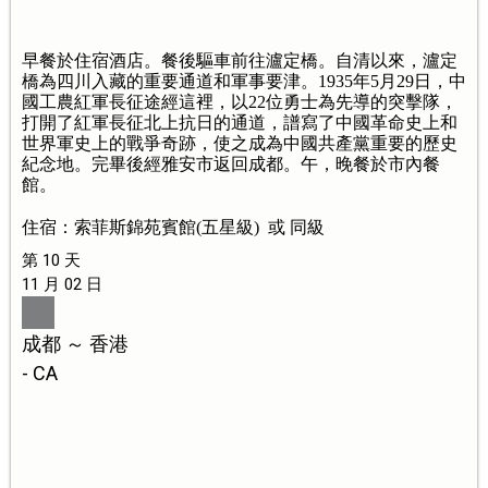
早餐於住宿酒店。餐後驅車前往瀘定橋。自清以來，瀘定
橋為四川入藏的重要通道和軍事要津。1935年5月29日，中
國工農紅軍長征途經這裡，以22位勇士為先導的突擊隊，
打開了紅軍長征北上抗日的通道，譜寫了中國革命史上和
世界軍史上的戰爭奇跡，使之成為中國共產黨重要的歷史
紀念地。完畢後經雅安市返回成都。午，晚餐於市內餐
館。
住宿：索菲斯錦苑賓館(五星級) 或 同級
第 10 天
11 月 02 日
成都 ～ 香港
- CA