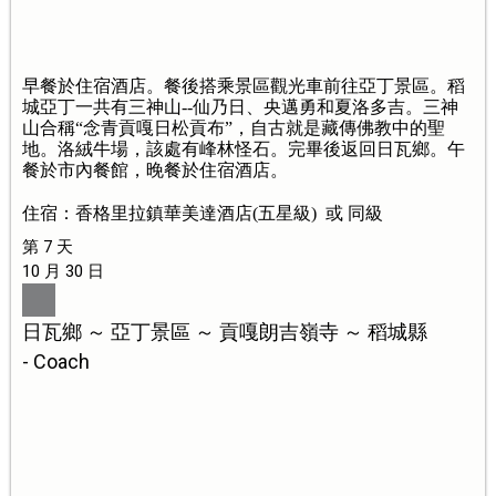
早餐於住宿酒店。餐後搭乘景區觀光車前往亞丁景區。稻
城亞丁一共有三神山--仙乃日、央邁勇和夏洛多吉。三神
山合稱“念青貢嘎日松貢布”，自古就是藏傳佛教中的聖
地。洛絨牛場，該處有峰林怪石。完畢後返回日瓦鄉。午
餐於市內餐館，晚餐於住宿酒店。
住宿：香格里拉鎮華美達酒店(五星級) 或 同級
第 7 天
10 月 30 日
日瓦鄉 ～ 亞丁景區 ～ 貢嘎朗吉嶺寺 ～ 稻城縣
- Coach