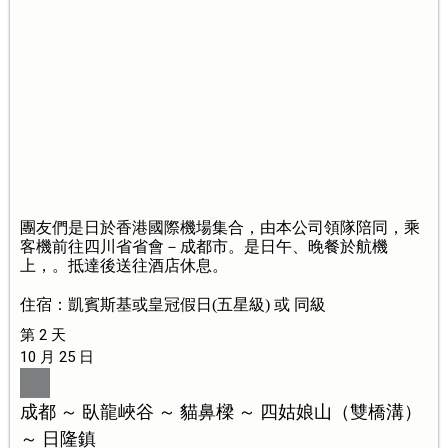
團友們是日於香港國際機場集合，由本公司領隊陪同，乘
客機前往四川省省會－成都市。是日午、晚餐於航機
上，。抵達後送往酒店休息。
住宿：凱賓斯基或皇冠假日(五星級) 或 同級
第 2 天
10 月 25 日
成都 ～ 臥龍峽谷 ～ 貓鼻樑 ～ 四姑娘山（雙橋溝）
～ 日隆鎮