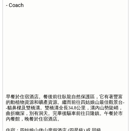
- Coach
早餐於住宿酒店。餐後前往臥龍自然保護區，它有著豐富
的動植物資源和礦產資源。繼而前往四姑娘山最佳觀景台-
-貓鼻樑及雙橋溝。雙橋溝全長34.8公里，溝內山勢陡峭，
曲折幽深，別有洞天。完畢後驅車前往日隆鎮。午餐於市
內餐館，晚餐於住宿酒店。
住宿：四姑娘山伴山度假酒店 (四星級) 或 同級