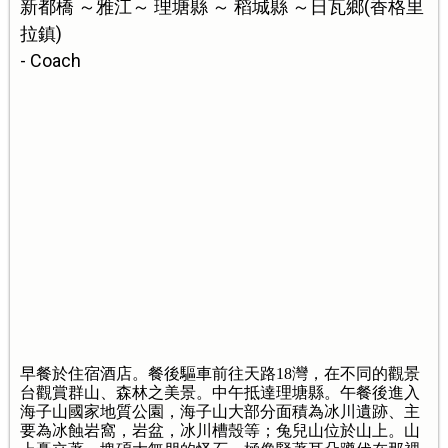
新都橋 ～雅江～ 理塘縣 ～ 稻城縣 ～日瓦鄉(香格里
拉鎮)
- Coach
早餐於住宿酒店。餐後驅車前往天路18灣，在不同的觀景
台觀賞群山、森林之美景。中午抵達理塘縣。午餐後進入
海子山國家地質公園，海子山大部分面積為冰川遺跡、主
要為冰蝕岩窩，岩盆，冰川槽殼等；兔兒山位於山上。山