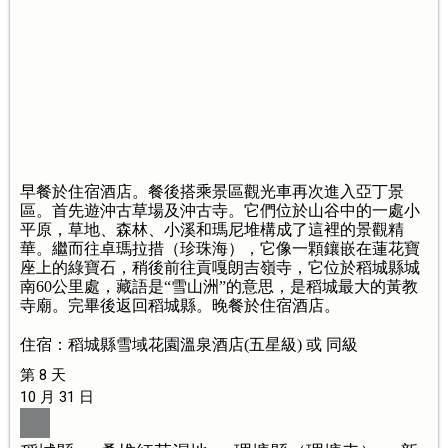
早餐於住宿酒店。餐後搭乘景區觀光車再次進入亞丁景
區。首先遊沖古草場及沖古寺。它們位於山谷中的一處小
平原，草地、森林、小溪和瑪尼堆構成了這裡的景觀精
華。繼而往卓瑪拉措（珍珠海），它像一顆鑲嵌在蓮花寶
座上的綠寶石，稍後前往貢嘎朗吉嶺寺，它位於稻城縣城
南60公里處，藏語是“雪山洲”的意思，是稻城最大的黃教
寺廟。完畢後返回稻城縣。晚餐於住宿酒店。
住宿：稻城縣雪域花園溫泉酒店(五星級) 或 同級
第 8 天
10 月 31 日