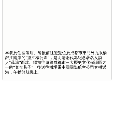
早餐於住宿酒店。餐後前往遊覽位於成都市東門外九眼橋
錦江南岸的“望江樓公園”，是明清兩代為紀念著名女詩
人“薛濤”而建。繼前往遊覽成都市三大歷史文化保護區之
一的“寬窄巷子”，後送往機場乘中國國際航空公司客機返
港，午餐於航機上。