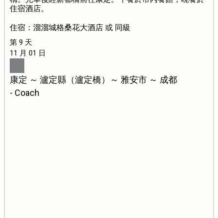
住宿酒店。
住宿：溜溜城格桑花大酒店 或 同級
第 9 天
11 月 01 日
康定 ～ 瀘定縣（瀘定橋）～ 雅安市 ～ 成都
- Coach