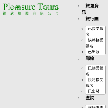
旅遊資
訊
旅行團
已接受報
名
快將接受
報名
已出發
郵輪
已接受報
名
快將接受
報名
已出發
查詢
旅行團查