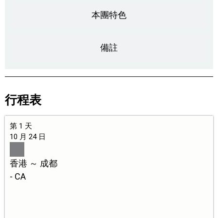
本團特色
備註
行程表
第 1 天
10 月 24 日
香港 ～ 成都
- CA