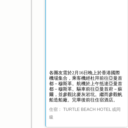
各團友需於2月16日晚上於香港國際
機場集合，乘客機經杜拜前往亞曼首
都－穆斯革。航機於上午抵達亞曼首
都－穆斯革。驅車前往亞曼首府－蘇
爾，並參觀比麥灰岩坑。繼而參觀帆
船造船廠。完畢後前往住宿酒店。
住宿： TURTLE BEACH HOTEL 或同
級