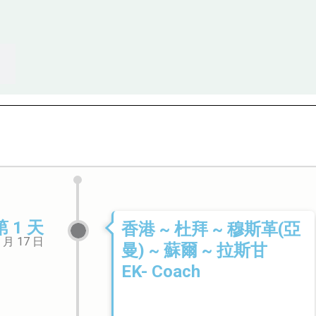
第 1 天
香港 ~ 杜拜 ~ 穆斯革(亞
 月 17 日
曼) ~ 蘇爾 ~ 拉斯甘
EK- Coach