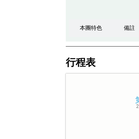
本團特色
備註
行程表
2