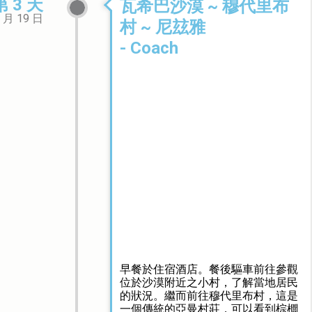
第 3 天
瓦希巴沙漠 ~ 穆代里布
 月 19 日
村 ~ 尼玆雅
- Coach
早餐於住宿酒店。餐後驅車前往參觀
位於沙漠附近之小村，了解當地居民
的狀況。繼而前往穆代里布村，這是
一個傳統的亞曼村莊，可以看到棕櫚