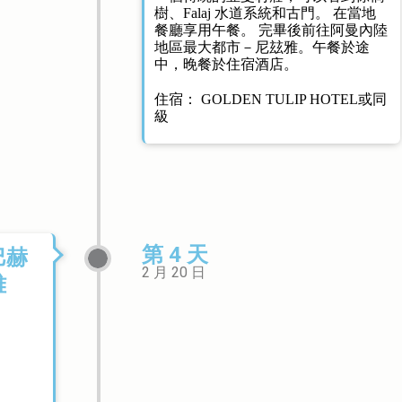
樹、Falaj 水道系統和古門。 在當地
餐廳享用午餐。 完畢後前往阿曼內陸
地區最大都市－尼玆雅。午餐於途
中，晚餐於住宿酒店。
住宿： GOLDEN TULIP HOTEL或同
級
第 4 天
巴赫
2 月 20 日
雅