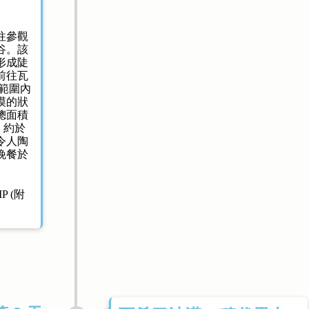
往參觀
谷。該
形成陡
前往瓦
範圍內
漠的狀
總面積
，約於
令人陶
晚餐於
P (附