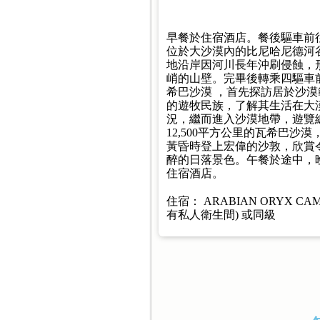
早餐於住宿酒店。餐後驅車前
位於大沙漠內的比尼哈尼德河
地沿岸因河川長年沖刷侵蝕，
峭的山壁。完畢後轉乘四驅車
希巴沙漠 ，首先探訪居於沙漠
的遊牧民族，了解其生活在大
況，繼而進入沙漠地帶，遊覽
12,500平方公里的瓦希巴沙漠
黃昏時登上宏偉的沙敦，欣賞
醉的日落景色。午餐於途中，
住宿酒店。
住宿： ARABIAN ORYX CAM
有私人衛生間) 或同級