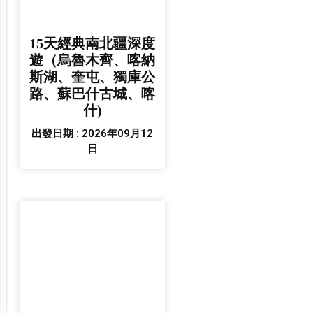
15天經典南北疆深度
遊（烏魯木齊、喀納
斯湖、奎屯、獨庫公
路、蘇巴什古城、喀
什)
出發日期 : 2026年09月12
日