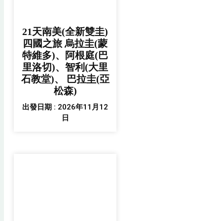
21天南美(全新雙圭)
四國之旅 烏拉圭(蒙
特維多)、阿根庭(巴
里洛切)、智利(大里
石教堂)、 巴拉圭(亞
松森)
出發日期 : 2026年11月12
日