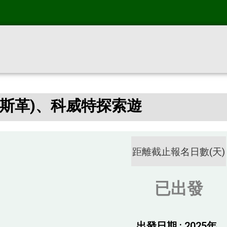
穆斯革)、科威特探索遊
距離截止報名日數(天)
已出發
出發日期 : 2025年