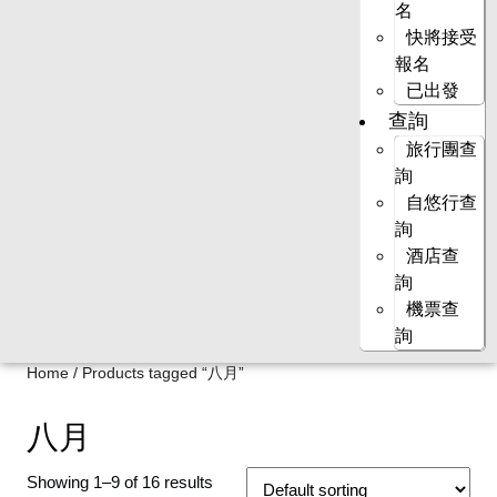
名
快將接受
報名
已出發
查詢
旅行團查
詢
自悠行查
詢
酒店查
詢
機票查
詢
Home
/ Products tagged “八月”
八月
Showing 1–9 of 16 results