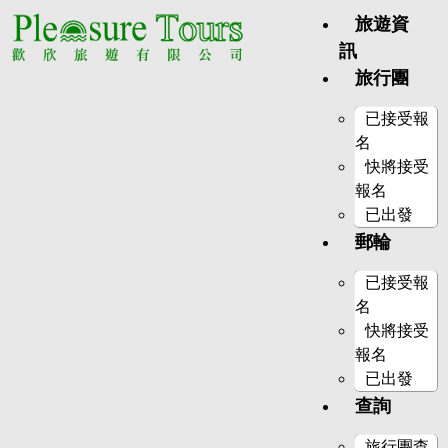
旅遊資
訊
旅行團
已接受報
名
快將接受
報名
已出發
郵輪
已接受報
名
快將接受
報名
已出發
查詢
旅行團查