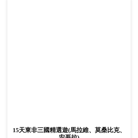
15天東非三國精選遊(馬拉維、莫桑比克、
安哥拉)