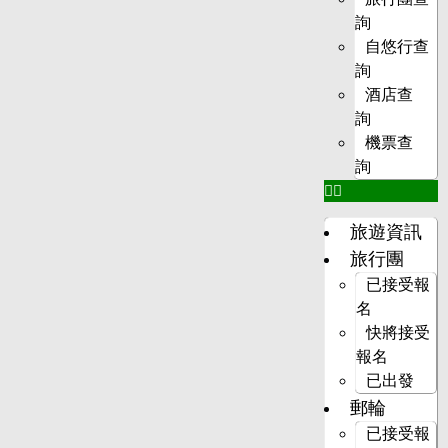
詢
自悠行查
詢
酒店查
詢
機票查
詢
旅遊資訊
旅行團
已接受報
名
快將接受
報名
已出發
郵輪
已接受報