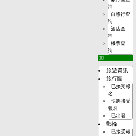
詢
自悠行查
詢
酒店查
詢
機票查
詢
旅遊資訊
旅行團
已接受報
名
快將接受
報名
已出發
郵輪
已接受報