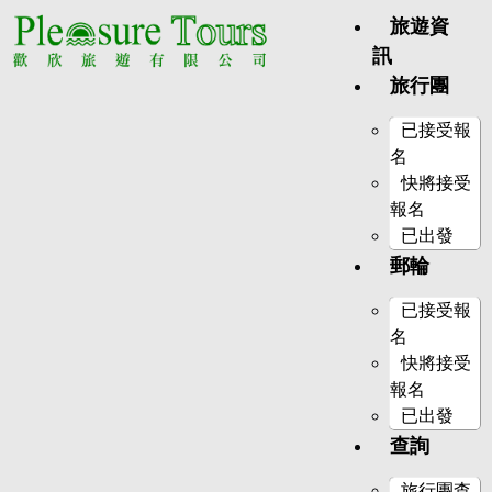
旅遊資
訊
旅行團
已接受報
名
快將接受
報名
已出發
郵輪
已接受報
名
快將接受
報名
已出發
查詢
旅行團查