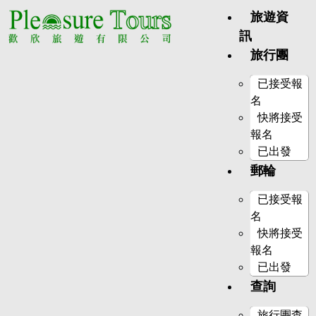
旅遊資
訊
旅行團
已接受報
名
快將接受
報名
已出發
郵輪
已接受報
名
快將接受
報名
已出發
查詢
旅行團查