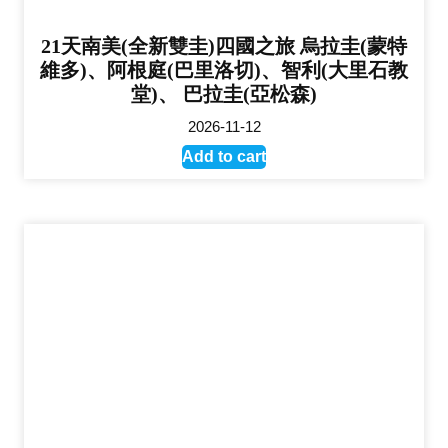
21天南美(全新雙圭)四國之旅 烏拉圭(蒙特
維多)、阿根庭(巴里洛切)、智利(大里石教
堂)、 巴拉圭(亞松森)
2026-11-12
Add to cart