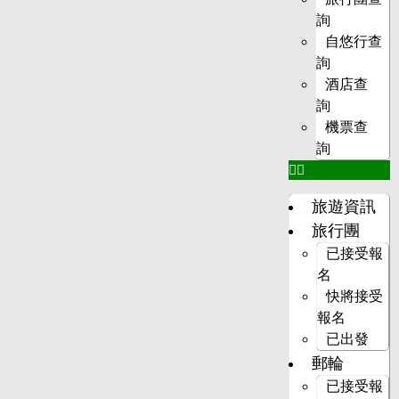
詢
自悠行查
詢
酒店查
詢
機票查
詢
旅遊資訊
旅行團
已接受報
名
快將接受
報名
已出發
郵輪
已接受報