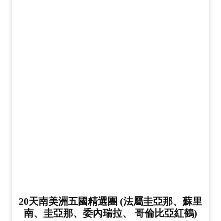
20天南美洲五國精選團 (法屬圭亞那、蘇里
南、圭亞那、委內瑞拉、 哥倫比亞紅鶴)