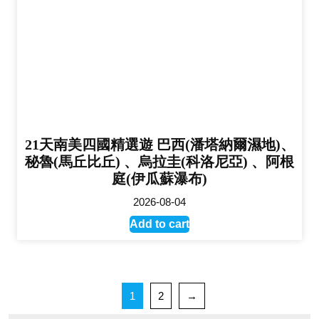
21天南美四國精選遊 巴西(潘塔納爾濕地)、
秘魯(馬丘比丘) 、烏拉圭(科洛尼亞) 、阿根
庭(伊瓜蘇瀑布)
2026-08-04
Add to cart
1
2
→