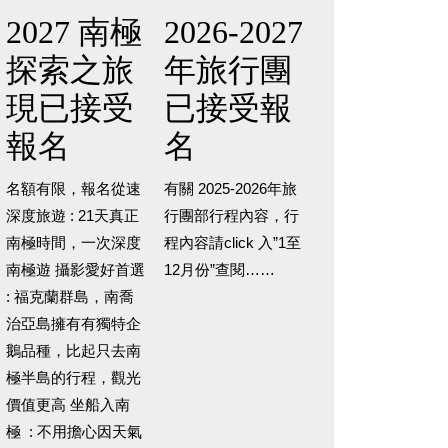
2027 南極
2026-2027
探索之旅
年旅行團
現已接受
已接受報
報名
名
名額有限，報名從速
有關 2025-2026年旅
深度旅遊 : 21天真正
行團部行程內容，行
南極時間，一次深度
程內容請click 入”1至
南極遊 攝影愛好首選
12月份”查閱……
: 福克蘭群島，南喬
治亞島擁有有獨特企
鵝品種，比起只去南
極半島的行程，觀光
價值更高 坐船入南
極 : 不用擔心因天氣