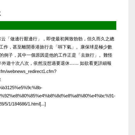
休
2012 有云「做邊行厭邊行」，即使最初興致勃勃，但久而久之總
工作，甚至離開香港旅行去「唞下氣」。康保球是極少數
厭的例子，其中一個原因是他的工作正是「去旅行」。難怪
年外遊十次八次，依然沒想過要退休…… 如欲看更詳細報
m/webnews_redirect1.cfm?
t
b6%b3125%e5%9c%8b-
%92%e8%80%85%e4%b8%8d%e8%a8%80%e4%bc%91-
8/5/1/184686/1.html[...]