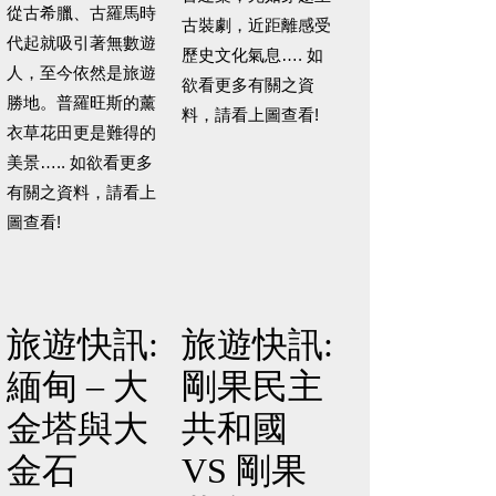
從古希臘、古羅馬時
古裝劇，近距離感受
代起就吸引著無數遊
歷史文化氣息…. 如
人，至今依然是旅遊
欲看更多有關之資
勝地。普羅旺斯的薰
料，請看上圖查看!
衣草花田更是難得的
美景….. 如欲看更多
有關之資料，請看上
圖查看!
旅遊快訊:
旅遊快訊:
緬甸 – 大
剛果民主
金塔與大
共和國
金石
VS 剛果