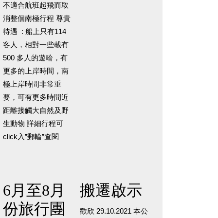
不適合航班起飛而取
消整個南極行程 尊貴
待遇 : 船上只有114
客人，相對一些載有
500 多人的遊輪，有
更多的上岸時間，南
極上岸時間非常重
要，可有更多時間近
距離接觸大自然及野
生動物 詳細行程可
click入”郵輪”查閱
6月至8月
搬遷啟示
份旅行團
歡欣 29.10.2021 本公