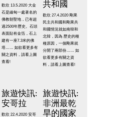
共和國
歡欣 13.5.2020 大金
石是緬甸一處著名的
歡欣 27.4.2020 剛果
佛教朝聖地，已有超
民主共和國和剛果共
過2500年歷史。石頭
和國情況就如南韓和
表面貼有金箔，石上
北韓，因為 歷史的種
建有一座7.3米的佛
種原因，一個剛果就
塔…… 如欲看更多有
分開了兩部份…… 如
關之資料，請看上圖
欲看更多有關之資
查看!
料，請看上圖查看!
旅遊快訊:
旅遊快訊:
安哥拉
非洲最乾
旱的國家
歡欣 22.4.2020 安哥