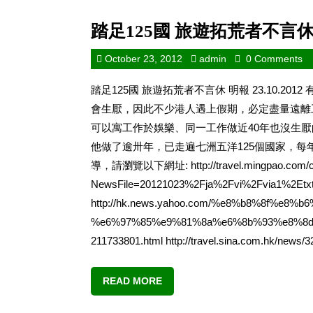
踏足125國 旅遊拓荒者不言
October 23, 2012
admin
0 Comments
踏足125國 旅遊拓荒者不言休 明報 23.10.
會生厭，因此不少港人遇上假期，必定盡量遠離
可以寓工作於娛樂、同一工作做近40年也沒生
他做了逾卅年，已走遍七洲五洋125個國家，每
導，請瀏覽以下網址: http://travel.mingpao.com/cf
NewsFile=20121023%2Fja%2Fvi%2Fvia1%2Etx
http://hk.news.yahoo.com/%e8%b8%8f%e8%
%e6%97%85%e9%81%8a%e6%8b%93%e8%8d
211733801.html http://travel.sina.com.hk/news/32
READ MORE