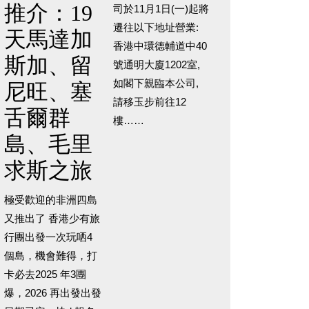
推介：19
司於11月1日(一)起將
遷往以下地址營業:
天馬達加
香港中環德輔道中40
斯加、留
號通明大廈1202室,
如閣下親臨本公司,
尼旺、塞
請移玉步前往12
舌爾群
樓……
島、毛里
求斯之旅
極受歡迎的非洲四島
又推出了 香港少有旅
行團出發一次玩哂4
個島，機會難得，打
卡必去2025 年3團
爆，2026 再出發出發