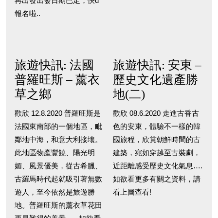
再出發出發日期已定，快d
報名啦..
旅遊快訊: 法國
旅遊快訊: 安東 –
普羅旺斯 – 薰衣
歷史文化遺產勝
草之鄉
地(二)
歡欣 12.8.2020 普羅旺斯是
歡欣 08.6.2020 走進古香古
法國東南部的一個地區，毗
色的安東，體驗不一樣的韓
鄰地中海，和意大利接壤。
國旅程，欣賞朝鮮時間的古
此地區物產豐饒、陽光明
建築，宛如穿越至古裝劇，
媚、風景優美，從古希臘、
近距離感受歷史文化氣息….
古羅馬時代起就吸引著無數
如欲看更多有關之資料，請
遊人，至今依然是旅遊勝
看上圖查看!
地。普羅旺斯的薰衣草花田