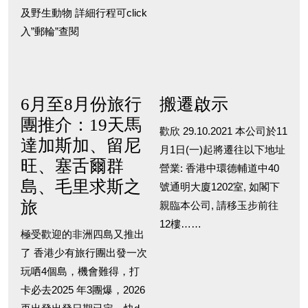
及野生動物 詳細行程可click
入”郵輪”查閱
6月至8月份旅行
搬遷啟示
團推介：19天馬
歡欣 29.10.2021 本公司於11
達加斯加、留尼
月1日(一)起將遷往以下地址
旺、塞舌爾群
營業: 香港中環德輔道中40
島、毛里求斯之
號通明大廈1202室, 如閣下
旅
親臨本公司, 請移玉步前往
12樓……
極受歡迎的非洲四島又推出
了 香港少有旅行團出發一次
玩哂4個島，機會難得，打
卡必去2025 年3團爆，2026