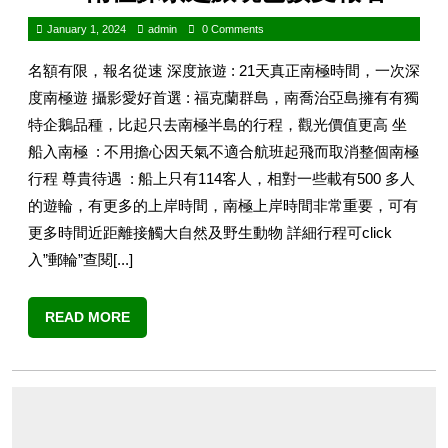
January 1, 2024
admin
0 Comments
名額有限，報名從速 深度旅遊 : 21天真正南極時間，一次深
度南極遊 攝影愛好首選 : 福克蘭群島，南喬治亞島擁有有獨
特企鵝品種，比起只去南極半島的行程，觀光價值更高 坐
船入南極 : 不用擔心因天氣不適合航班起飛而取消整個南極
行程 尊貴待遇 : 船上只有114客人，相對一些載有500 多人
的遊輪，有更多的上岸時間，南極上岸時間非常重要，可有
更多時間近距離接觸大自然及野生動物 詳細行程可click
入”郵輪”查閱[...]
READ MORE