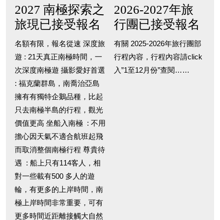
2027 南極探索之
2026-2027年旅
旅現已接受報名
行團已接受報名
名額有限，報名從速 深度旅
有關 2025-2026年旅行團部
遊 : 21天真正南極時間，一
行程內容，行程內容請click
次深度南極遊 攝影愛好首選
入”1至12月份”查閱……
: 福克蘭群島，南喬治亞島
擁有有獨特企鵝品種，比起
只去南極半島的行程，觀光
價值更高 坐船入南極 : 不用
擔心因天氣不適合航班起飛
而取消整個南極行程 尊貴待
遇 : 船上只有114客人，相
對一些載有500 多人的遊
輪，有更多的上岸時間，南
極上岸時間非常重要，可有
更多時間近距離接觸大自然