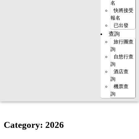
名
快將接受
報名
已出發
查詢
旅行團查
詢
自悠行查
詢
酒店查
詢
機票查
詢
Category:
2026