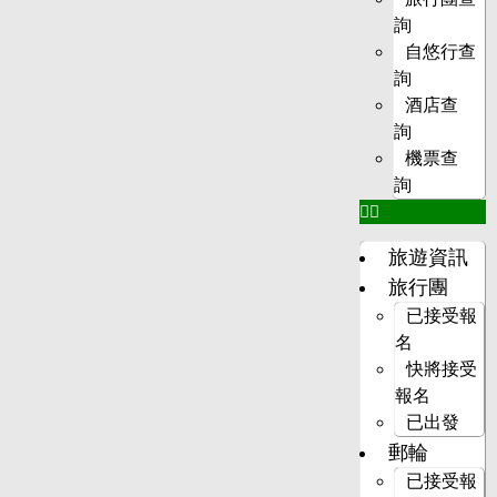
詢
自悠行查
詢
酒店查
詢
機票查
詢
旅遊資訊
旅行團
已接受報
名
快將接受
報名
已出發
郵輪
已接受報