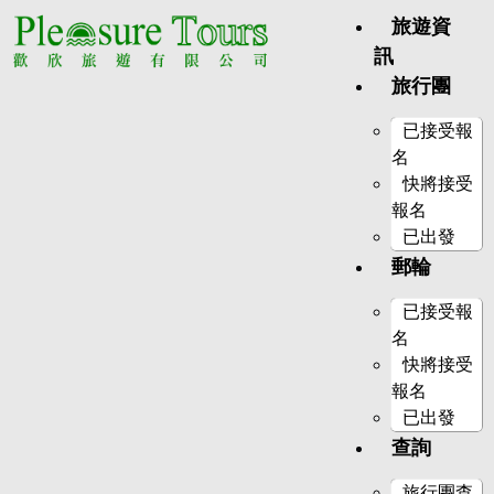
旅遊資
訊
旅行團
已接受報
名
快將接受
報名
已出發
郵輪
已接受報
名
快將接受
報名
已出發
查詢
旅行團查