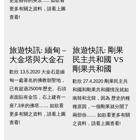
更是難得的美景….. 如欲看
更多有關之資料，請看上圖
查看!
旅遊快訊: 緬甸 –
旅遊快訊: 剛果
大金塔與大金石
民主共和國 VS
剛果共和國
歡欣 13.5.2020 大金石是緬
甸一處著名的佛教朝聖地，
歡欣 27.4.2020 剛果民主共
已有超過2500年歷史。石頭
和國和剛果共和國情況就如
表面貼有金箔，石上建有一
南韓和北韓，因為 歷史的種
座7.3米的佛塔…… 如欲看
種原因，一個剛果就分開了
更多有關之資料，請看上圖
兩部份…… 如欲看更多有關
查看!
之資料，請看上圖查看!