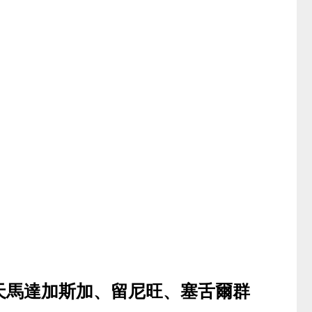
9天馬達加斯加、留尼旺、塞舌爾群