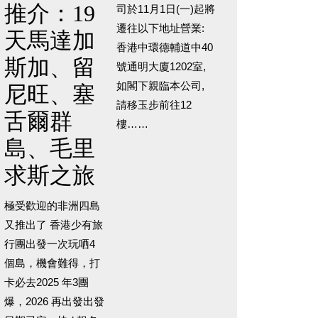
推介：19
司於11月1日(一)起將
遷往以下地址營業:
天馬達加
香港中環德輔道中40
斯加、留
號通明大廈1202室,
如閣下親臨本公司,
尼旺、塞
請移玉步前往12
舌爾群
樓……
島、毛里
求斯之旅
極受歡迎的非洲四島
又推出了 香港少有旅
行團出發一次玩哂4
個島，機會難得，打
卡必去2025 年3團
爆，2026 再出發出發