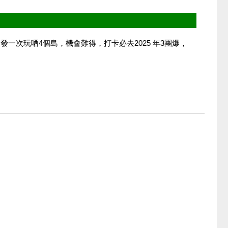
一次玩哂4個島，機會難得，打卡必去2025 年3團爆，