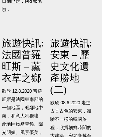
日期已定，快d 報名
啦..
旅遊快訊:
旅遊快訊:
法國普羅
安東 – 歷
旺斯 – 薰
史文化遺
衣草之鄉
產勝地
(二)
歡欣 12.8.2020 普羅
旺斯是法國東南部的
歡欣 08.6.2020 走進
一個地區，毗鄰地中
古香古色的安東，體
海，和意大利接壤。
驗不一樣的韓國旅
此地區物產豐饒、陽
程，欣賞朝鮮時間的
光明媚、風景優美，
古建築，宛如穿越至