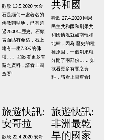
共和國
歡欣 13.5.2020 大金
石是緬甸一處著名的
歡欣 27.4.2020 剛果
佛教朝聖地，已有超
民主共和國和剛果共
過2500年歷史。石頭
和國情況就如南韓和
表面貼有金箔，石上
北韓，因為 歷史的種
建有一座7.3米的佛
種原因，一個剛果就
塔…… 如欲看更多有
分開了兩部份…… 如
關之資料，請看上圖
欲看更多有關之資
查看!
料，請看上圖查看!
旅遊快訊:
旅遊快訊:
安哥拉
非洲最乾
旱的國家
歡欣 22.4.2020 安哥