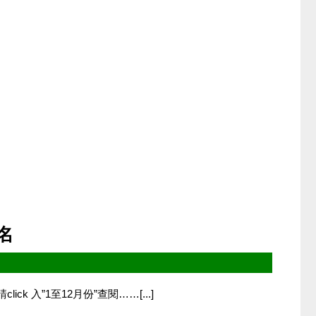
報名
ck 入”1至12月份”查閱……[...]