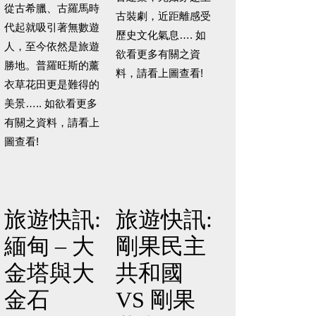
從古希臘、古羅馬時
古裝劇，近距離感受
代起就吸引著無數遊
歷史文化氣息…. 如
人，至今依然是旅遊
欲看更多有關之資
勝地。普羅旺斯的薰
料，請看上圖查看!
衣草花田更是難得的
美景….. 如欲看更多
有關之資料，請看上
圖查看!
旅遊快訊:
旅遊快訊:
緬甸 – 大
剛果民主
金塔與大
共和國
金石
VS 剛果