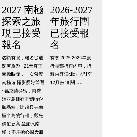
2027 南極
2026-2027
探索之旅
年旅行團
現已接受
已接受報
報名
名
名額有限，報名從速
有關 2025-2026年旅
深度旅遊 : 21天真正
行團部行程內容，行
南極時間，一次深度
程內容請click 入”1至
南極遊 攝影愛好首選
12月份”查閱……
: 福克蘭群島，南喬
治亞島擁有有獨特企
鵝品種，比起只去南
極半島的行程，觀光
價值更高 坐船入南
極 : 不用擔心因天氣