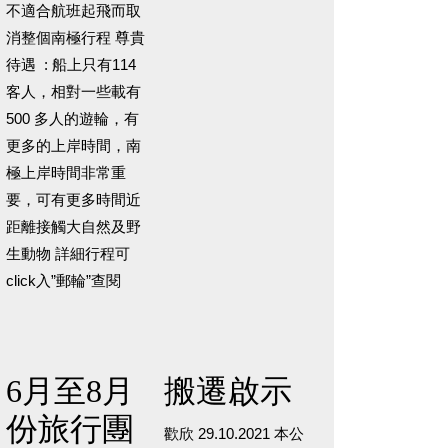
不適合航班起飛而取
消整個南極行程 尊貴
待遇 : 船上只有114
客人，相對一些載有
500 多人的遊輪，有
更多的上岸時間，南
極上岸時間非常重
要，可有更多時間近
距離接觸大自然及野
生動物 詳細行程可
click入”郵輪”查閱
6月至8月
搬遷啟示
份旅行團
歡欣 29.10.2021 本公