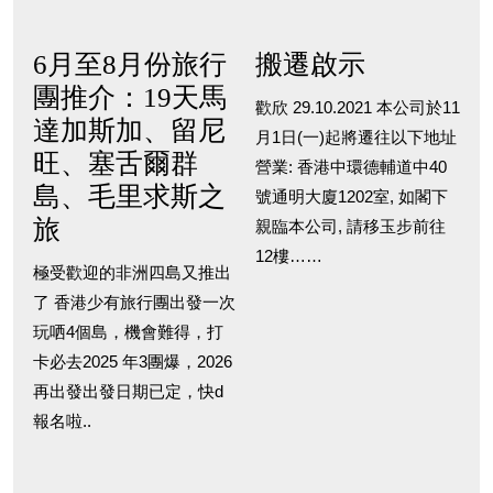
6月至8月份旅行
搬遷啟示
團推介：19天馬
歡欣 29.10.2021 本公司於11
達加斯加、留尼
月1日(一)起將遷往以下地址
旺、塞舌爾群
營業: 香港中環德輔道中40
島、毛里求斯之
號通明大廈1202室, 如閣下
旅
親臨本公司, 請移玉步前往
12樓……
極受歡迎的非洲四島又推出
了 香港少有旅行團出發一次
玩哂4個島，機會難得，打
卡必去2025 年3團爆，2026
再出發出發日期已定，快d
報名啦..