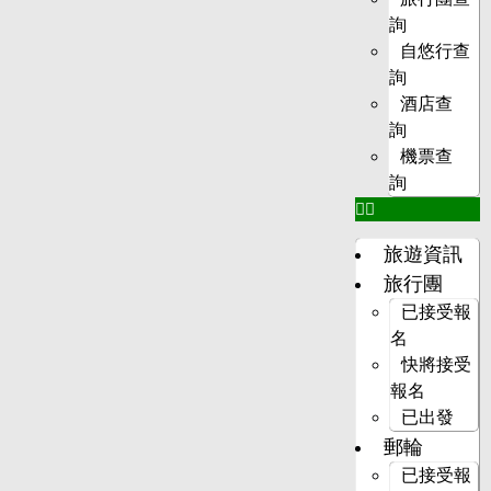
詢
自悠行查
詢
酒店查
詢
機票查
詢
旅遊資訊
旅行團
已接受報
名
快將接受
報名
已出發
郵輪
已接受報