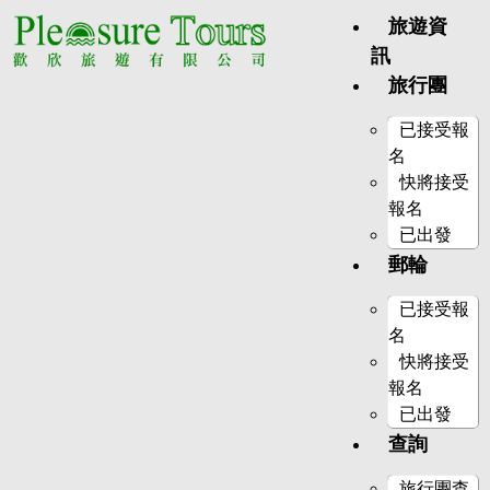
旅遊資
訊
旅行團
已接受報
名
快將接受
報名
已出發
郵輪
已接受報
名
快將接受
報名
已出發
查詢
旅行團查