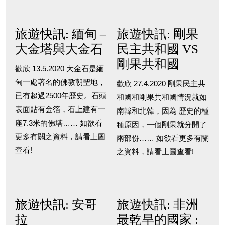
旅遊快訊: 緬甸 –
旅遊快訊: 剛果
大金塔與大金石
民主共和國 VS
剛果共和國
歡欣 13.5.2020 大金石是緬
甸一處著名的佛教朝聖地，
歡欣 27.4.2020 剛果民主共
已有超過2500年歷史。石頭
和國和剛果共和國情況就如
表面貼有金箔，石上建有一
南韓和北韓，因為 歷史的種
座7.3米的佛塔…… 如欲看
種原因，一個剛果就分開了
更多有關之資料，請看上圖
兩部份…… 如欲看更多有關
查看!
之資料，請看上圖查看!
旅遊快訊: 安哥
旅遊快訊: 非洲
拉
最乾旱的國家 :