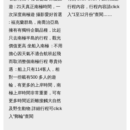
遊 : 21天真正南極時間，一
行程內容，行程內容請click
次深度南極遊 攝影愛好首選
入”1至12月份”查閱……
: 福克蘭群島，南喬治亞島
擁有有獨特企鵝品種，比起
只去南極半島的行程，觀光
價值更高 坐船入南極 : 不用
擔心因天氣不適合航班起飛
而取消整個南極行程 尊貴待
遇 : 船上只有114客人，相
對一些載有500 多人的遊
輪，有更多的上岸時間，南
極上岸時間非常重要，可有
更多時間近距離接觸大自然
及野生動物 詳細行程可click
入”郵輪”查閱