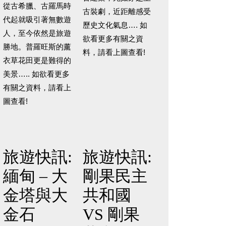
從古希臘、古羅馬時
古裝劇，近距離感受
代起就吸引著無數遊
歷史文化氣息…. 如
人，至今依然是旅遊
欲看更多有關之資
勝地。普羅旺斯的薰
料，請看上圖查看!
衣草花田更是難得的
美景….. 如欲看更多
有關之資料，請看上
圖查看!
旅遊快訊:
旅遊快訊:
緬甸 – 大
剛果民主
金塔與大
共和國
金石
VS 剛果