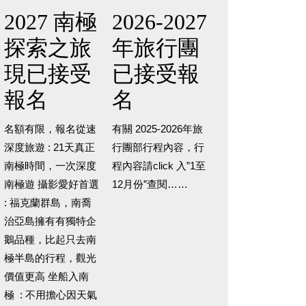
2027 南極
2026-2027
探索之旅
年旅行團
現已接受
已接受報
報名
名
名額有限，報名從速
有關 2025-2026年旅
深度旅遊 : 21天真正
行團部行程內容，行
南極時間，一次深度
程內容請click 入”1至
南極遊 攝影愛好首選
12月份”查閱……
: 福克蘭群島，南喬
治亞島擁有有獨特企
鵝品種，比起只去南
極半島的行程，觀光
價值更高 坐船入南
極 : 不用擔心因天氣