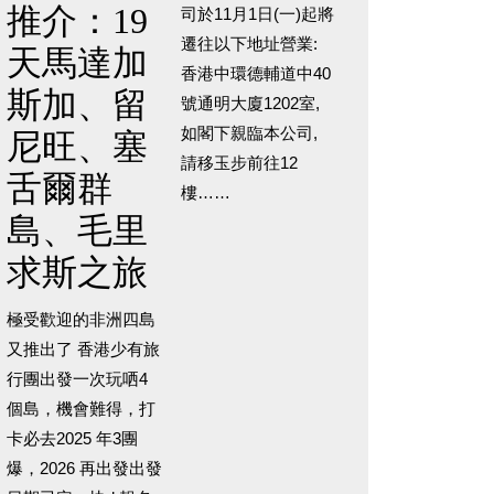
推介：19
司於11月1日(一)起將
遷往以下地址營業:
天馬達加
香港中環德輔道中40
斯加、留
號通明大廈1202室,
如閣下親臨本公司,
尼旺、塞
請移玉步前往12
舌爾群
樓……
島、毛里
求斯之旅
極受歡迎的非洲四島
又推出了 香港少有旅
行團出發一次玩哂4
個島，機會難得，打
卡必去2025 年3團
爆，2026 再出發出發