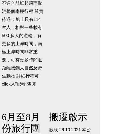
不適合航班起飛而取
消整個南極行程 尊貴
待遇 : 船上只有114
客人，相對一些載有
500 多人的遊輪，有
更多的上岸時間，南
極上岸時間非常重
要，可有更多時間近
距離接觸大自然及野
生動物 詳細行程可
click入”郵輪”查閱
6月至8月
搬遷啟示
份旅行團
歡欣 29.10.2021 本公