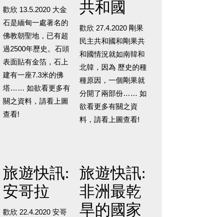
共和國
歡欣 13.5.2020 大金
石是緬甸一處著名的
歡欣 27.4.2020 剛果
佛教朝聖地，已有超
民主共和國和剛果共
過2500年歷史。石頭
和國情況就如南韓和
表面貼有金箔，石上
北韓，因為 歷史的種
建有一座7.3米的佛
種原因，一個剛果就
塔…… 如欲看更多有
分開了兩部份…… 如
關之資料，請看上圖
欲看更多有關之資
查看!
料，請看上圖查看!
旅遊快訊:
旅遊快訊:
安哥拉
非洲最乾
旱的國家
歡欣 22.4.2020 安哥