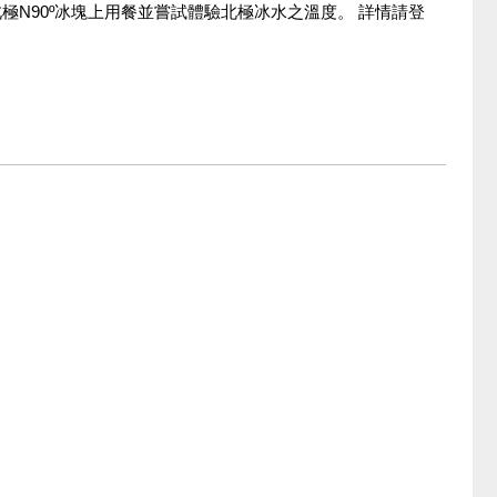
可於北極N90º冰塊上用餐並嘗試體驗北極冰水之溫度。 詳情請登