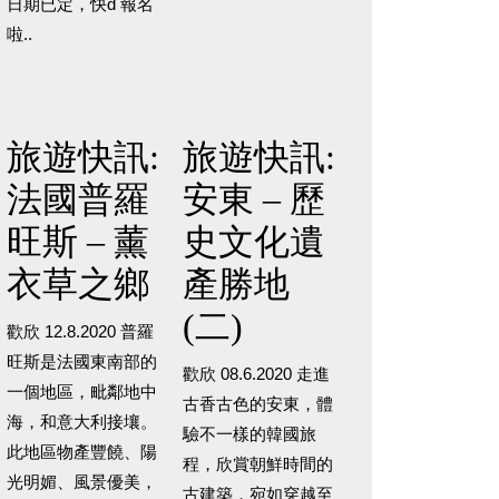
日期已定，快d 報名
啦..
旅遊快訊:
旅遊快訊:
法國普羅
安東 – 歷
旺斯 – 薰
史文化遺
衣草之鄉
產勝地
(二)
歡欣 12.8.2020 普羅
旺斯是法國東南部的
歡欣 08.6.2020 走進
一個地區，毗鄰地中
古香古色的安東，體
海，和意大利接壤。
驗不一樣的韓國旅
此地區物產豐饒、陽
程，欣賞朝鮮時間的
光明媚、風景優美，
古建築，宛如穿越至