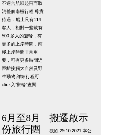
不適合航班起飛而取
消整個南極行程 尊貴
待遇 : 船上只有114
客人，相對一些載有
500 多人的遊輪，有
更多的上岸時間，南
極上岸時間非常重
要，可有更多時間近
距離接觸大自然及野
生動物 詳細行程可
click入”郵輪”查閱
6月至8月
搬遷啟示
份旅行團
歡欣 29.10.2021 本公