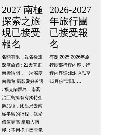
2027 南極
2026-2027
探索之旅
年旅行團
現已接受
已接受報
報名
名
名額有限，報名從速
有關 2025-2026年旅
深度旅遊 : 21天真正
行團部行程內容，行
南極時間，一次深度
程內容請click 入”1至
南極遊 攝影愛好首選
12月份”查閱……
: 福克蘭群島，南喬
治亞島擁有有獨特企
鵝品種，比起只去南
極半島的行程，觀光
價值更高 坐船入南
極 : 不用擔心因天氣