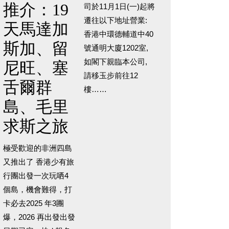
推介：19
司於11月1日(一)起將
遷往以下地址營業:
天馬達加
香港中環德輔道中40
斯加、留
號通明大廈1202室,
如閣下親臨本公司,
尼旺、塞
請移玉步前往12
舌爾群
樓……
島、毛里
求斯之旅
極受歡迎的非洲四島
又推出了 香港少有旅
行團出發一次玩哂4
個島，機會難得，打
卡必去2025 年3團
爆，2026 再出發出發