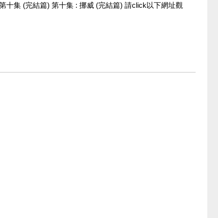
快活過神仙第十集 (完結篇) 第十集 : 挪威 (完結篇) 請click以下網址觀