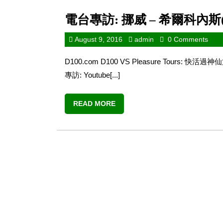
電台專訪: 挪威 – 希爾科內斯(
August 9, 2016
admin
0 Comments
D100.com D100 VS Pleasure Tours: 
專訪: Youtube[...]
READ MORE