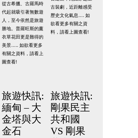
從古希臘、古羅馬時
古裝劇，近距離感受
代起就吸引著無數遊
歷史文化氣息…. 如
人，至今依然是旅遊
欲看更多有關之資
勝地。普羅旺斯的薰
料，請看上圖查看!
衣草花田更是難得的
美景….. 如欲看更多
有關之資料，請看上
圖查看!
旅遊快訊:
旅遊快訊:
緬甸 – 大
剛果民主
金塔與大
共和國
金石
VS 剛果