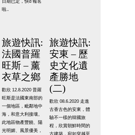
日期已定，快d 報名
啦..
旅遊快訊:
旅遊快訊:
法國普羅
安東 – 歷
旺斯 – 薰
史文化遺
衣草之鄉
產勝地
(二)
歡欣 12.8.2020 普羅
旺斯是法國東南部的
歡欣 08.6.2020 走進
一個地區，毗鄰地中
古香古色的安東，體
海，和意大利接壤。
驗不一樣的韓國旅
此地區物產豐饒、陽
程，欣賞朝鮮時間的
光明媚、風景優美，
古建築，宛如穿越至