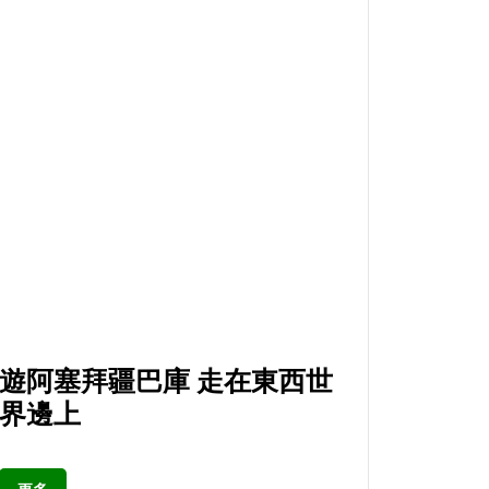
遊阿塞拜疆巴庫 走在東西世
界邊上