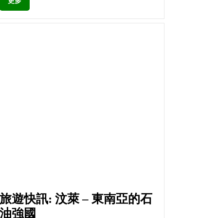
更多
旅遊快訊: 汶萊 – 東南亞的石
油強國