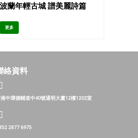
波蘭年輕古城 譜美麗詩篇
更多
聯絡資料
港中環德輔道中40號通明大廈12樓1202室
852 2877 6975