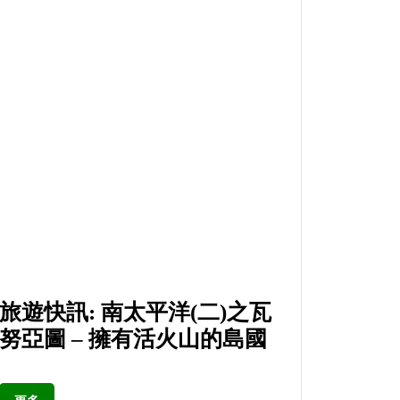
旅遊快訊: 南太平洋(二)之瓦
努亞圖 – 擁有活火山的島國