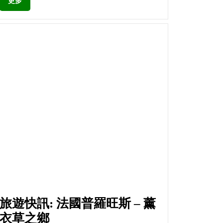
更多
旅遊快訊: 法國普羅旺斯 – 薰
衣草之鄉