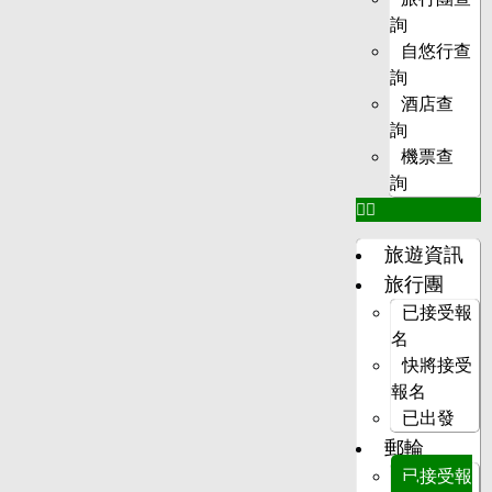
詢
自悠行查
詢
酒店查
詢
機票查
詢
旅遊資訊
旅行團
已接受報
名
快將接受
報名
已出發
郵輪
已接受報