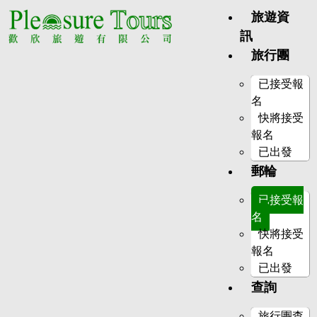
旅遊資
訊
旅行團
已接受報
名
快將接受
報名
已出發
郵輪
已接受報
名
快將接受
報名
已出發
查詢
旅行團查