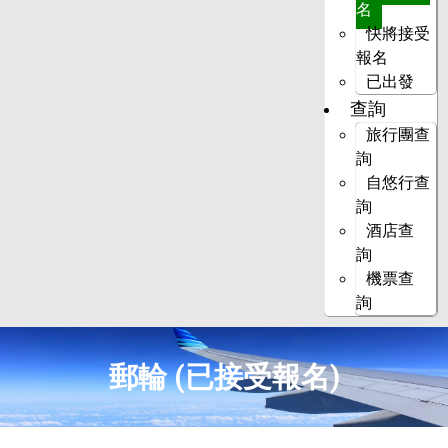
名
快將接受
報名
已出發
查詢
旅行團查
詢
自悠行查
詢
酒店查
詢
機票查
詢
郵輪 (已接受報名)