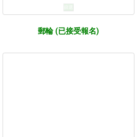
篩選
郵輪 (已接受報名)