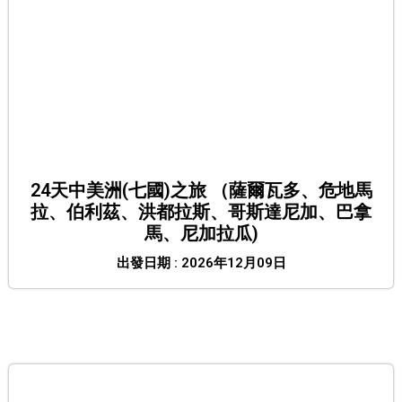
24天中美洲(七國)之旅 （薩爾瓦多、危地馬
拉、伯利茲、洪都拉斯、哥斯達尼加、巴拿
馬、尼加拉瓜)
出發日期 : 2026年12月09日