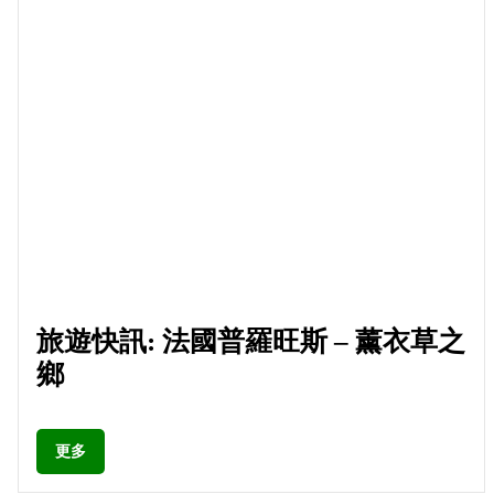
旅遊快訊: 法國普羅旺斯 – 薰衣草之
鄉
更多