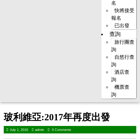
名
快將接受
報名
已出發
查詢
旅行團查
詢
自悠行查
詢
酒店查
詢
機票查
詢
玻利維亞:2017年再度出發
July 1, 2016
admin
0 Comments