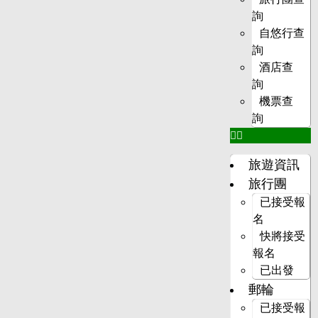
詢
自悠行查
詢
酒店查
詢
機票查
詢
旅遊資訊
旅行團
已接受報
名
快將接受
報名
已出發
郵輪
已接受報