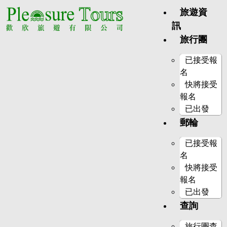
旅遊資
訊
旅行團
已接受報
名
快將接受
報名
已出發
郵輪
已接受報
名
快將接受
報名
已出發
查詢
旅行團查