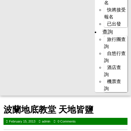
名
快將接受
報名
已出發
查詢
旅行團查
詢
自悠行查
詢
酒店查
詢
機票查
詢
波蘭地底教堂 天地皆鹽
February 15, 2013
admin
0 Comments