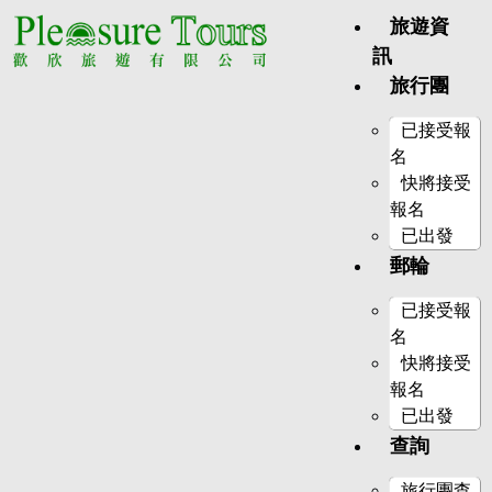
旅遊資
訊
旅行團
已接受報
名
快將接受
報名
已出發
郵輪
已接受報
名
快將接受
報名
已出發
查詢
旅行團查