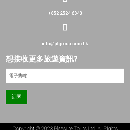
+852 2524 6343
info@plgroup.com.hk
想接收更多旅遊資訊?
Copyright © 2023 Pleasure Tours Ltd. All Rights