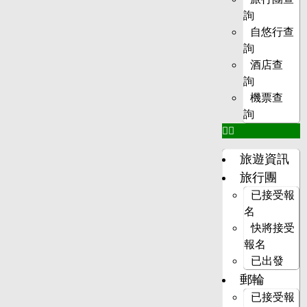
詢
自悠行查
詢
酒店查
詢
機票查
詢
旅遊資訊
旅行團
已接受報
名
快將接受
報名
已出發
郵輪
已接受報