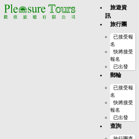
旅遊資
訊
旅行團
已接受報
名
快將接受
報名
已出發
郵輪
已接受報
名
快將接受
報名
已出發
查詢
旅行團查