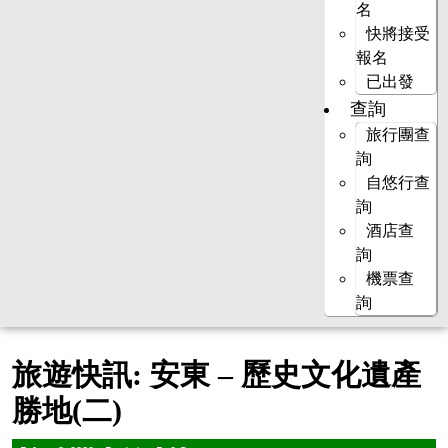
名
快將接受
報名
已出發
查詢
旅行團查
詢
自悠行查
詢
酒店查
詢
機票查
詢
旅遊快訊: 安東 – 歷史文化遺產
勝地(二)