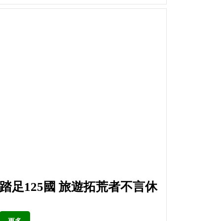
踏足125國 旅遊拓荒者不言休