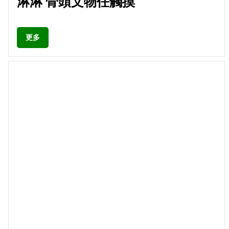
淋淋 骨頭文物任觸摸
更多