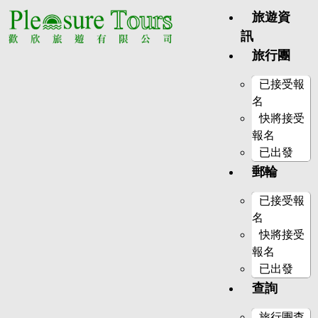
旅遊資
訊
旅行團
已接受報
名
快將接受
報名
已出發
郵輪
已接受報
名
快將接受
報名
已出發
查詢
旅行團查