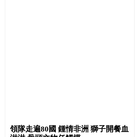
領隊走遍80國 鍾情非洲 獅子開餐血