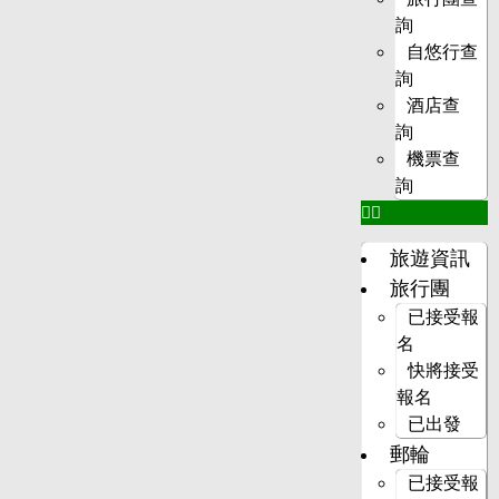
詢
自悠行查
詢
酒店查
詢
機票查
詢
旅遊資訊
旅行團
已接受報
名
快將接受
報名
已出發
郵輪
已接受報