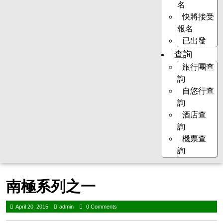
名
快將接受
報名
已出發
查詢
旅行團查
詢
自悠行查
詢
酒店查
詢
機票查
詢
南極系列之一
April 20, 2015
admin
0 Comments