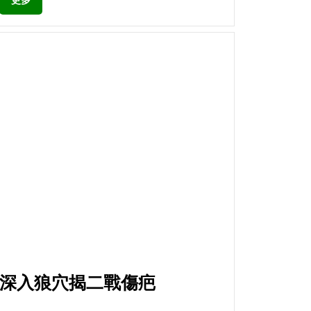
更多
深入狼穴揭二戰傷疤